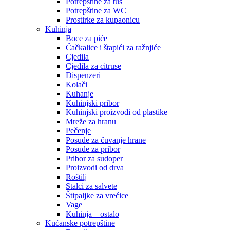
Potrepštine za tuš
Potrepštine za WC
Prostirke za kupaonicu
Kuhinja
Boce za piće
Čačkalice i štapići za ražnjiće
Cjedila
Cjedila za citruse
Dispenzeri
Kolači
Kuhanje
Kuhinjski pribor
Kuhinjski proizvodi od plastike
Mreže za hranu
Pečenje
Posude za čuvanje hrane
Posude za pribor
Pribor za sudoper
Proizvodi od drva
Roštilj
Stalci za salvete
Štipaljke za vrećice
Vage
Kuhinja – ostalo
Kućanske potrepštine