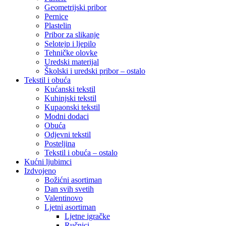
Geometrijski pribor
Pernice
Plastelin
Pribor za slikanje
Selotejp i ljepilo
Tehničke olovke
Uredski materijal
Školski i uredski pribor – ostalo
Tekstil i obuća
Kućanski tekstil
Kuhinjski tekstil
Kupaonski tekstil
Modni dodaci
Obuća
Odjevni tekstil
Posteljina
Tekstil i obuća – ostalo
Kućni ljubimci
Izdvojeno
Božićni asortiman
Dan svih svetih
Valentinovo
Ljetni asortiman
Ljetne igračke
Ručnici