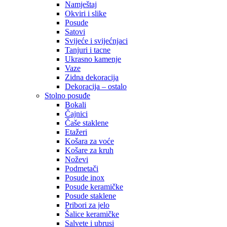
Namještaj
Okviri i slike
Posude
Satovi
Svijeće i svijećnjaci
Tanjuri i tacne
Ukrasno kamenje
Vaze
Zidna dekoracija
Dekoracija – ostalo
Stolno posuđe
Bokali
Čajnici
Čaše staklene
Etažeri
Košara za voće
Košare za kruh
Noževi
Podmetači
Posude inox
Posude keramičke
Posude staklene
Pribori za jelo
Šalice keramičke
Salvete i ubrusi