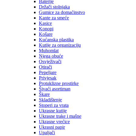
Baterije
Držači stolnjaka
Gumice za domaćinstvo
Kante za smeće
Kasice
Konopi
Košare
Kućanska plastika
Kutije za organizaciju
Muhomlat
Njega obuće
Osvježivači
Otirači
Pepeljare
Privjesak
Protuklizne prostirke
Šivaći asortiman
Škare
Skladištenje
Stoperi za vrata
Ukrasne kutije
Ukrasne trake i mašne
Ukrasne vrećice
Ukrasni papir
Upaljači