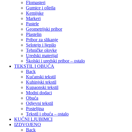
Flomasteri
Gumice i oštrila
Kemijske
Markeri
Pastele
Geometrijski pribor
Plastelin
Pribor za slikanje
Selotejp i ljepilo
Tehničke olovke
Uredski materijal
Školski i uredski pribor – ostalo
TEKSTIL I OBUĆA
Back
Kućanski tekstil
Kuhinjski tekstil
Kupaonski tekstil
Modni dodaci
Obuća
Odjevni tekstil
Posteljina
Tekstil i obuća – ostalo
KUĆNI LJUBIMCI
IZDVOJENO
Back