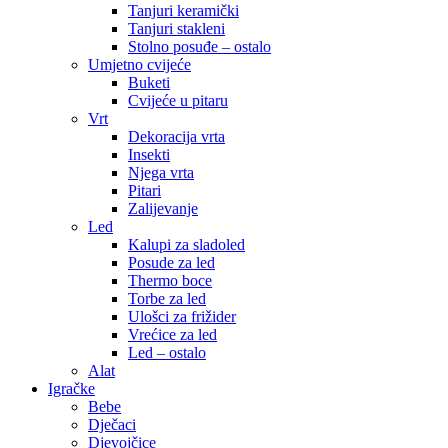
Tanjuri keramički
Tanjuri stakleni
Stolno posuđe – ostalo
Umjetno cvijeće
Buketi
Cvijeće u pitaru
Vrt
Dekoracija vrta
Insekti
Njega vrta
Pitari
Zalijevanje
Led
Kalupi za sladoled
Posude za led
Thermo boce
Torbe za led
Ulošci za frižider
Vrećice za led
Led – ostalo
Alat
Igračke
Bebe
Dječaci
Djevojčice