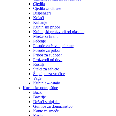
Cjedila
Cjedila za citruse
Dispenzeri
Kolači
Kuhanje
Kuhinjski pribor
Kuhinjski proizvodi od plastike
Mreže za hranu
Pečenje
Posude za čuvanje hrane
Posude za pribor
Pribor za sudoper
Proizvodi od drva
Roštilj
Stalci za salvete
Štipaljke za vrećice
Vage
Kuhinja – ostalo
Kućanske potrepštine
Back
Baterije
Držači stolnjaka
Gumice za domaćinstvo
Kante za smeće
Kasice