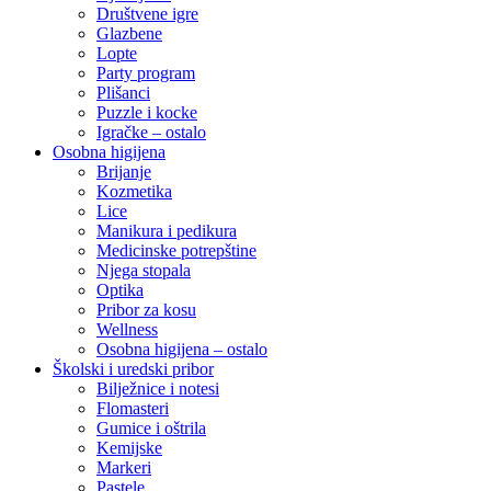
Društvene igre
Glazbene
Lopte
Party program
Plišanci
Puzzle i kocke
Igračke – ostalo
Osobna higijena
Brijanje
Kozmetika
Lice
Manikura i pedikura
Medicinske potrepštine
Njega stopala
Optika
Pribor za kosu
Wellness
Osobna higijena – ostalo
Školski i uredski pribor
Bilježnice i notesi
Flomasteri
Gumice i oštrila
Kemijske
Markeri
Pastele