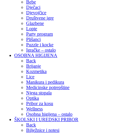
Bebe
Dječaci
Djevojčice
Društvene igre
Glazbene
Lopte
Party program
Plišanci
Puzzle i kocke
Igračke – ostalo
OSOBNA HIGIJENA
Back
Brijanje
Kozmetika
Lice
Manikura i pedikura
Medicinske potrepštine
Njega stopala
Optika
Pribor za kosu
Wellness
Osobna higijena – ostalo
ŠKOLSKI I UREDSKI PRIBOR
Back
Bilježnice i notesi