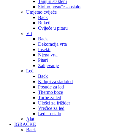
Tanjuri stakleni
Stolno posuđe – ostalo
Umjetno cvijeće
Back
Buketi
Cvijeće u pitaru
Vrt
Back
Dekoracija vrta
Insekti
Njega vrta
Pitari
Zalijevanje
Led
Back
Kalupi za sladoled
Posude za led
Thermo boce
Torbe za led
Ulošci za frižider
Vrećice za led
Led – ostalo
Alat
IGRAČKE
Back