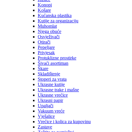
Konopi
Košare
Kućanska plastika
Kutije za organizaciju
Muhomlat
Njega obuće
Osvježivači
Otirači
Pepeljare
Privjesak
Protuklizne prostirke
Šivaći asortiman
Škare
Skladištenje
Stoperi za vrata
Ukrasne kutije
Ukrasne trake i mašne
Ukrasne vrećice
Ukrasni papir
Upaljači
Vakuum vreće
Vješalice
Vrećice i kolica za kupovinu
Zastave