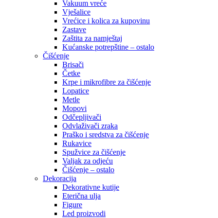
Vakuum vreće
Vješalice
Vrećice i kolica za kupovinu
Zastave
Zaštita za namještaj
Kućanske potrepštine – ostalo
Čišćenje
Brisači
Četke
Krpe i mikrofibre za čišćenje
Lopatice
Metle
Mopovi
Odčepljivači
Odvlaživači zraka
Praško i sredstva za čišćenje
Rukavice
Spužvice za čišćenje
Valjak za odjeću
Čišćenje – ostalo
Dekoracija
Dekorativne kutije
Eterična ulja
Figure
Led proizvodi