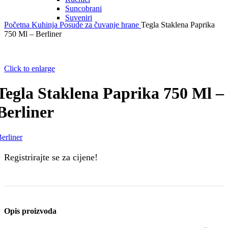
Suncobrani
Suveniri
Početna
Kuhinja
Posude za čuvanje hrane
Tegla Staklena Paprika
750 Ml – Berliner
Click to enlarge
Tegla Staklena Paprika 750 Ml –
Berliner
erliner
Registrirajte se za cijene!
Opis proizvoda