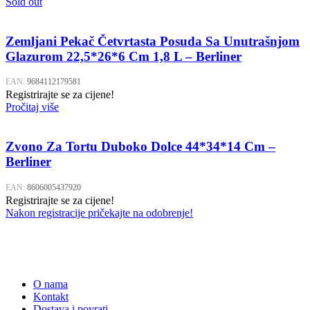
Sold out
Zemljani Pekač Četvrtasta Posuda Sa Unutrašnjom
Glazurom 22,5*26*6 Cm 1,8 L – Berliner
EAN:
9684112179581
Registrirajte se za cijene!
Pročitaj više
Zvono Za Tortu Duboko Dolce 44*34*14 Cm –
Berliner
EAN:
8606005437920
Registrirajte se za cijene!
Nakon registracije pričekajte na odobrenje!
O nama
Kontakt
Dostava i povrati