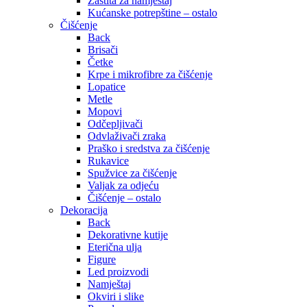
Zaštita za namještaj
Kućanske potrepštine – ostalo
Čišćenje
Back
Brisači
Četke
Krpe i mikrofibre za čišćenje
Lopatice
Metle
Mopovi
Odčepljivači
Odvlaživači zraka
Praško i sredstva za čišćenje
Rukavice
Spužvice za čišćenje
Valjak za odjeću
Čišćenje – ostalo
Dekoracija
Back
Dekorativne kutije
Eterična ulja
Figure
Led proizvodi
Namještaj
Okviri i slike