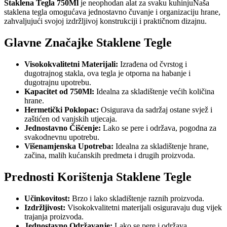
Staklena Tegla 750Ml
je neophodan alat za svaku kuhinjuNaša
staklena tegla omogućava jednostavno čuvanje i organizaciju hrane,
zahvaljujući svojoj izdržljivoj konstrukciji i praktičnom dizajnu.
Glavne Značajke Staklene Tegle
Visokokvalitetni Materijali:
Izrađena od čvrstog i
dugotrajnog stakla, ova tegla je otporna na habanje i
dugotrajnu upotrebu.
Kapacitet od 750Ml:
Idealna za skladištenje većih količina
hrane.
Hermetički Poklopac:
Osigurava da sadržaj ostane svjež i
zaštićen od vanjskih utjecaja.
Jednostavno Čišćenje:
Lako se pere i održava, pogodna za
svakodnevnu upotrebu.
Višenamjenska Upotreba:
Idealna za skladištenje hrane,
začina, malih kućanskih predmeta i drugih proizvoda.
Prednosti Korištenja Staklene Tegle
Učinkovitost:
Brzo i lako skladištenje raznih proizvoda.
Izdržljivost:
Visokokvalitetni materijali osiguravaju dug vijek
trajanja proizvoda.
Jednostavno Održavanje:
Lako se pere i održava.