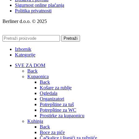
Sigurnost online plaćanja
Politika privatnosti
Berliner d.o.o. © 2025
Pretraži
Izbornik
Kategorije
SVE ZA DOM
Back
Kupaonica
Back
Košare za rublje
Ogledala
Organizatori
Potrepštine za tuš
Potrepštine za WC
Prostirke za kupaonicu
Kuhinja
Back
Boce za piće
Čačkalice i štapići za ražnjiće