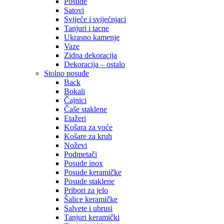
Posude
Satovi
Svijeće i svijećnjaci
Tanjuri i tacne
Ukrasno kamenje
Vaze
Zidna dekoracija
Dekoracija – ostalo
Stolno posuđe
Back
Bokali
Čajnici
Čaše staklene
Etažeri
Košara za voće
Košare za kruh
Noževi
Podmetači
Posude inox
Posude keramičke
Posude staklene
Pribori za jelo
Šalice keramičke
Salvete i ubrusi
Tanjuri keramički