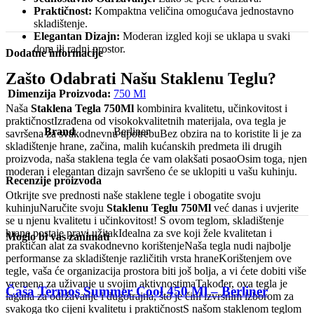
Praktičnost:
Kompaktna veličina omogućava jednostavno
skladištenje.
Elegantan Dizajn:
Moderan izgled koji se uklapa u svaki
dom ili radni prostor.
Dodatne informacije
Zašto Odabrati Našu Staklenu Teglu?
Dimenzija Proizvoda:
750 Ml
Naša
Staklena Tegla 750Ml
kombinira kvalitetu, učinkovitost i
praktičnostIzrađena od visokokvalitetnih materijala, ova tegla je
Brand
Berliner
savršena za svakodnevnu upotrebuBez obzira na to koristite li je za
skladištenje hrane, začina, malih kućanskih predmeta ili drugih
proizvoda, naša staklena tegla će vam olakšati posaoOsim toga, njen
moderan i elegantan dizajn savršeno će se uklopiti u vašu kuhinju.
Recenzije proizvoda
Otkrijte sve prednosti naše staklene tegle i obogatite svoju
kuhinjuNaručite svoju
Staklenu Teglu 750Ml
već danas i uvjerite
se u njenu kvalitetu i učinkovitost! S ovom teglom, skladištenje
hrane postaje pravi užitakIdealna za sve koji žele kvalitetan i
Moglo bi vas zanimati
praktičan alat za svakodnevno korištenjeNaša tegla nudi najbolje
performanse za skladištenje različitih vrsta hraneKorištenjem ove
tegle, vaša će organizacija prostora biti još bolja, a vi ćete dobiti više
vremena za uživanje u svojim aktivnostimaTakođer, ova tegla je
Čaša Termos Summer Cool 450 Ml – Berliner
lagana za održavanje i dugotrajna, što je čini izvrsnim izborom za
svakoga tko cijeni kvalitetu i praktičnostS našom staklenom teglom