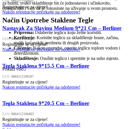
EAN:
9684112196601
za hranu, svako skladištenje bit će jednostavno i učinkovito,
Registrirajte se za cijene!
omogućujući vam da se fokusirate na uživanje u svom prostoru.
Nakon registracije pričekajte na odobrenje!
Način Upotrebe Staklene Tegle
Nastavak Za Slavinu Medium 9*21 Cm – Berliner
Priprema:
Odaberite teglicu koju želite koristiti.
Korištenje:
Koristite teglicu za skladištenje hrane, začina,
EAN:
9684112169254
malih kućanskih predmeta ili drugih proizvoda.
Registrirajte se za cijene!
Čišćenje:
Nakon upotrebe, operite teglicu toplom vodom i
Nakon registracije pričekajte na odobrenje!
deterdžentom.
Skladištenje:
Osušite teglicu i spremite je na suho mjesto.
Tegla Staklena 9*15,5 Cm – Berliner
Prikaži više
EAN:
9684112196397
Registrirajte se za cijene!
Nakon registracije pričekajte na odobrenje!
Tegla Staklena 9*20,5 Cm – Berliner
EAN:
9684112196403
Registrirajte se za cijene!
Nakon registracije pričekajte na odobrenje!