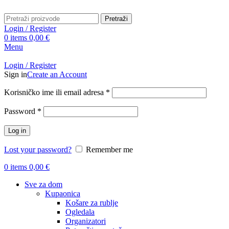
Pretraži
Login / Register
0
items
0,00
€
Menu
Login / Register
Sign in
Create an Account
Obavezno
Korisničko ime ili email adresa
*
Obavezno
Password
*
Log in
Lost your password?
Remember me
0
items
0,00
€
Sve za dom
Kupaonica
Košare za rublje
Ogledala
Organizatori