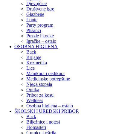
Djevojčice
Društvene igre
Glazbene
Lopte
Party program
Plišanci
Puzzle i kocke
Igračke – ostalo
OSOBNA HIGIJENA
Back
Brijanje
Kozmetika
Lice
Manikura i pedikura
Medicinske potrepštine
Njega stopala
Optika
Pribor za kosu
Wellness
Osobna higijena – ostalo
ŠKOLSKI I UREDSKI PRIBOR
Back
Bilježnice i notesi
Flomasteri
Gumice i oštrila