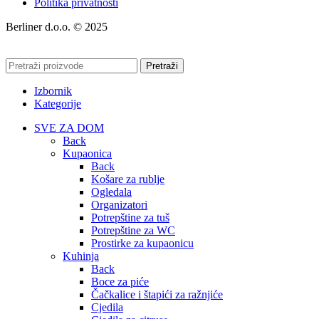
Politika privatnosti
Berliner d.o.o. © 2025
Pretraži
Izbornik
Kategorije
SVE ZA DOM
Back
Kupaonica
Back
Košare za rublje
Ogledala
Organizatori
Potrepštine za tuš
Potrepštine za WC
Prostirke za kupaonicu
Kuhinja
Back
Boce za piće
Čačkalice i štapići za ražnjiće
Cjedila