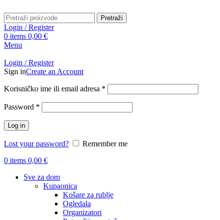
Pretraži
Login / Register
0
items
0,00
€
Menu
Login / Register
Sign in
Create an Account
Obavezno
Korisničko ime ili email adresa
*
Obavezno
Password
*
Log in
Lost your password?
Remember me
0
items
0,00
€
Sve za dom
Kupaonica
Košare za rublje
Ogledala
Organizatori