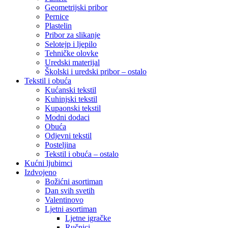
Geometrijski pribor
Pernice
Plastelin
Pribor za slikanje
Selotejp i ljepilo
Tehničke olovke
Uredski materijal
Školski i uredski pribor – ostalo
Tekstil i obuća
Kućanski tekstil
Kuhinjski tekstil
Kupaonski tekstil
Modni dodaci
Obuća
Odjevni tekstil
Posteljina
Tekstil i obuća – ostalo
Kućni ljubimci
Izdvojeno
Božićni asortiman
Dan svih svetih
Valentinovo
Ljetni asortiman
Ljetne igračke
Ručnici