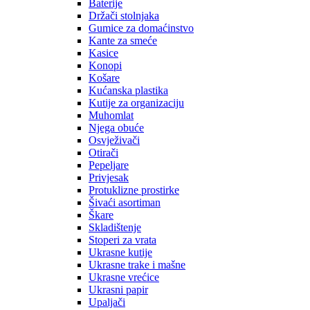
Baterije
Držači stolnjaka
Gumice za domaćinstvo
Kante za smeće
Kasice
Konopi
Košare
Kućanska plastika
Kutije za organizaciju
Muhomlat
Njega obuće
Osvježivači
Otirači
Pepeljare
Privjesak
Protuklizne prostirke
Šivaći asortiman
Škare
Skladištenje
Stoperi za vrata
Ukrasne kutije
Ukrasne trake i mašne
Ukrasne vrećice
Ukrasni papir
Upaljači