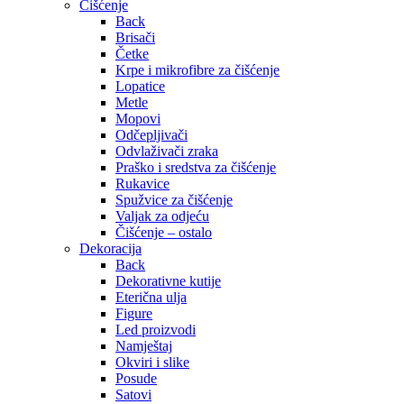
Čišćenje
Back
Brisači
Četke
Krpe i mikrofibre za čišćenje
Lopatice
Metle
Mopovi
Odčepljivači
Odvlaživači zraka
Praško i sredstva za čišćenje
Rukavice
Spužvice za čišćenje
Valjak za odjeću
Čišćenje – ostalo
Dekoracija
Back
Dekorativne kutije
Eterična ulja
Figure
Led proizvodi
Namještaj
Okviri i slike
Posude
Satovi