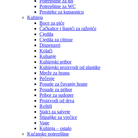
Potrepštine za tuš
Potrepštine za WC
Prostirke za kupaonicu
Kuhinja
Boce za piće
Čačkalice i štapići za ražnjiće
Cjedila
Cjedila za citruse
Dispenzeri
Kolači
Kuhanje
Kuhinjski pribor
Kuhinjski proizvodi od plastike
Mreže za hranu
Pečenje
Posude za čuvanje hrane
Posude za pribor
Pribor za sudoper
Proizvodi od drva
Roštilj
Stalci za salvete
Štipaljke za vrećice
Vage
Kuhinja – ostalo
Kućanske potrepštine