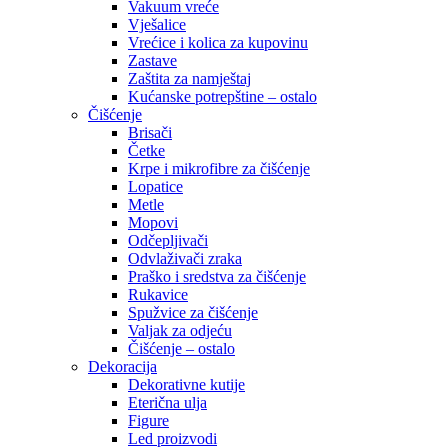
Vakuum vreće
Vješalice
Vrećice i kolica za kupovinu
Zastave
Zaštita za namještaj
Kućanske potrepštine – ostalo
Čišćenje
Brisači
Četke
Krpe i mikrofibre za čišćenje
Lopatice
Metle
Mopovi
Odčepljivači
Odvlaživači zraka
Praško i sredstva za čišćenje
Rukavice
Spužvice za čišćenje
Valjak za odjeću
Čišćenje – ostalo
Dekoracija
Dekorativne kutije
Eterična ulja
Figure
Led proizvodi