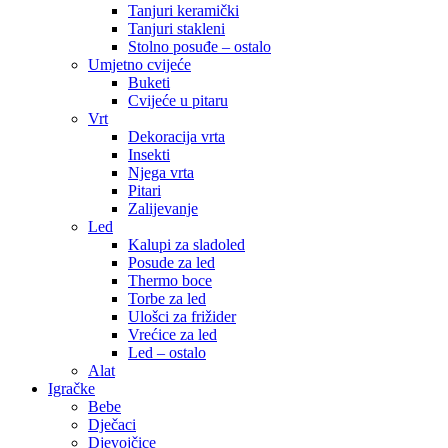
Tanjuri keramički
Tanjuri stakleni
Stolno posuđe – ostalo
Umjetno cvijeće
Buketi
Cvijeće u pitaru
Vrt
Dekoracija vrta
Insekti
Njega vrta
Pitari
Zalijevanje
Led
Kalupi za sladoled
Posude za led
Thermo boce
Torbe za led
Ulošci za frižider
Vrećice za led
Led – ostalo
Alat
Igračke
Bebe
Dječaci
Djevojčice