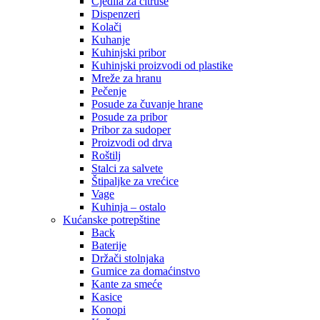
Cjedila za citruse
Dispenzeri
Kolači
Kuhanje
Kuhinjski pribor
Kuhinjski proizvodi od plastike
Mreže za hranu
Pečenje
Posude za čuvanje hrane
Posude za pribor
Pribor za sudoper
Proizvodi od drva
Roštilj
Stalci za salvete
Štipaljke za vrećice
Vage
Kuhinja – ostalo
Kućanske potrepštine
Back
Baterije
Držači stolnjaka
Gumice za domaćinstvo
Kante za smeće
Kasice
Konopi