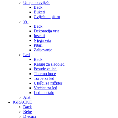
Umjetno cvijeće
Back
Buketi
Cvijeće u pitaru
Vrt
Back
Dekoracija vrta
Insekti
Njega vrta
Pitari
Zalijevanje
Led
Back
Kalupi za sladoled
Posude za led
Thermo boce
Torbe za led
Ulošci za frižider
Vrećice za led
Led – ostalo
Alat
IGRAČKE
Back
Bebe
Dječaci