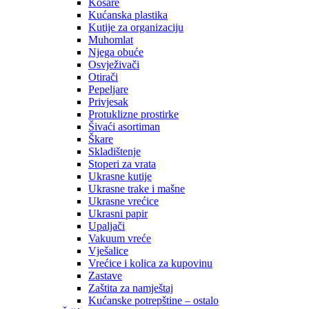
Košare
Kućanska plastika
Kutije za organizaciju
Muhomlat
Njega obuće
Osvježivači
Otirači
Pepeljare
Privjesak
Protuklizne prostirke
Šivaći asortiman
Škare
Skladištenje
Stoperi za vrata
Ukrasne kutije
Ukrasne trake i mašne
Ukrasne vrećice
Ukrasni papir
Upaljači
Vakuum vreće
Vješalice
Vrećice i kolica za kupovinu
Zastave
Zaštita za namještaj
Kućanske potrepštine – ostalo