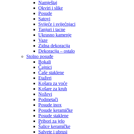
Namještaj
Okviri i slike
Posude
Satovi
Svijeće i svijećnjaci
Tanjuri i tacne
Ukrasno kamenje
Vaze
Zidna dekoracija
Dekoracija – ostalo
Stolno posuđe
Bokali
Čajnici
Čaše staklene
Etažeri
Košara za voće
Košare za kruh
Noževi
Podmetači
Posude inox
Posude keramičke
Posude staklene
Pribori za jelo
Šalice keramičke
Salvete i ubrusi