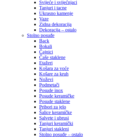
Svijeće i svijećnjaci
Tanjuri i tacne
Ukrasno kamenje
Vaze
Zidna dekoracija
Dekoracija – ostalo
Stolno posuđe
Back
Bokali
Čajnici
Čaše staklene
Etažeri
Košara za voće
Košare za kruh
Noževi
Podmetači
Posude inox
Posude keramičke
Posude staklene
Pribori za jelo
Šalice keramičke
Salvete i ubrusi
Tanjuri keramički
Tanjuri stakleni
Stolno posuđe – ostalo