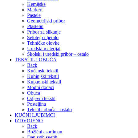
Kemijske
Markeri
Pastele
Geometrijski pribor
Plastelin
Pribor za slikanje
Selotejp i ljepilo
Tehničke olovke
Uredski materijal
Školski i uredski pribor – ostalo
TEKSTIL I OBUĆA
Back
Kućanski tekstil
Kuhinjski tekstil
Kupaonski tekstil
Modni dodaci
Obuća
Odjevni tekstil
Posteljina
Tekstil i obuća – ostalo
KUĆNI LJUBIMCI
IZDVOJENO
Back
Božićni asortiman
Dan svih svetih