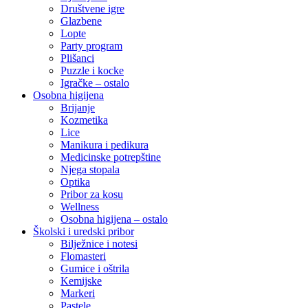
Društvene igre
Glazbene
Lopte
Party program
Plišanci
Puzzle i kocke
Igračke – ostalo
Osobna higijena
Brijanje
Kozmetika
Lice
Manikura i pedikura
Medicinske potrepštine
Njega stopala
Optika
Pribor za kosu
Wellness
Osobna higijena – ostalo
Školski i uredski pribor
Bilježnice i notesi
Flomasteri
Gumice i oštrila
Kemijske
Markeri
Pastele