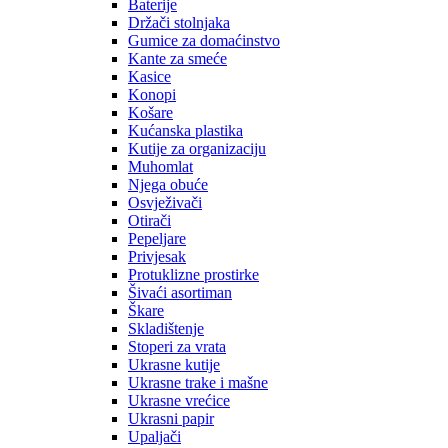
Baterije
Držači stolnjaka
Gumice za domaćinstvo
Kante za smeće
Kasice
Konopi
Košare
Kućanska plastika
Kutije za organizaciju
Muhomlat
Njega obuće
Osvježivači
Otirači
Pepeljare
Privjesak
Protuklizne prostirke
Šivaći asortiman
Škare
Skladištenje
Stoperi za vrata
Ukrasne kutije
Ukrasne trake i mašne
Ukrasne vrećice
Ukrasni papir
Upaljači