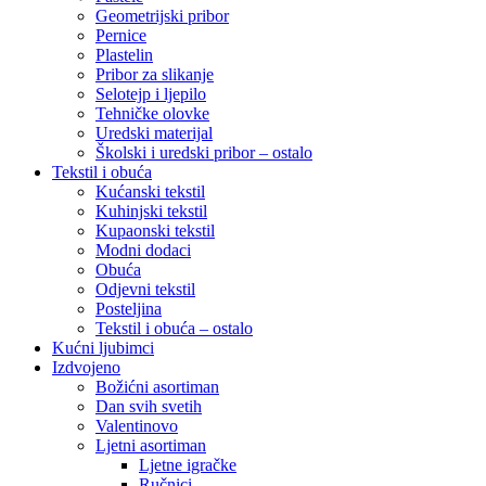
Geometrijski pribor
Pernice
Plastelin
Pribor za slikanje
Selotejp i ljepilo
Tehničke olovke
Uredski materijal
Školski i uredski pribor – ostalo
Tekstil i obuća
Kućanski tekstil
Kuhinjski tekstil
Kupaonski tekstil
Modni dodaci
Obuća
Odjevni tekstil
Posteljina
Tekstil i obuća – ostalo
Kućni ljubimci
Izdvojeno
Božićni asortiman
Dan svih svetih
Valentinovo
Ljetni asortiman
Ljetne igračke
Ručnici