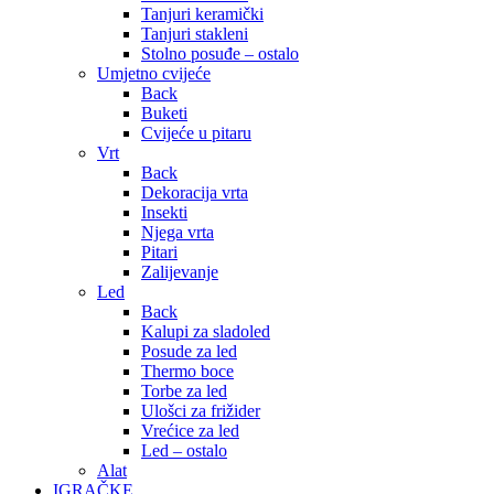
Tanjuri keramički
Tanjuri stakleni
Stolno posuđe – ostalo
Umjetno cvijeće
Back
Buketi
Cvijeće u pitaru
Vrt
Back
Dekoracija vrta
Insekti
Njega vrta
Pitari
Zalijevanje
Led
Back
Kalupi za sladoled
Posude za led
Thermo boce
Torbe za led
Ulošci za frižider
Vrećice za led
Led – ostalo
Alat
IGRAČKE