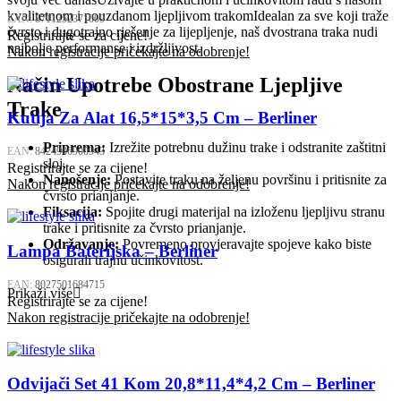
kvalitetnom i pouzdanom ljepljivom trakomIdealan za sve koji traže
EAN:
8711252371009
čvrsto i dugotrajno rješenje za lijepljenje, naš dvostrana traka nudi
Registrirajte se za cijene!
najbolje performanse i izdržljivost.
Nakon registracije pričekajte na odobrenje!
Način Upotrebe Obostrane Ljepljive
Trake
Kutija Za Alat 16,5*15*3,5 Cm – Berliner
Priprema:
Izrežite potrebnu dužinu trake i odstranite zaštitni
EAN:
8424906900943
sloj.
Registrirajte se za cijene!
Nanošenje:
Postavite traku na željenu površinu i pritisnite za
Nakon registracije pričekajte na odobrenje!
čvrsto prianjanje.
Fiksacija:
Spojite drugi materijal na izloženu ljepljivu stranu
trake i pritisnite za čvrsto prianjanje.
Održavanje:
Povremeno provjeravajte spojeve kako biste
Lampa Baterijska – Berliner
osigurali trajnu učinkovitost.
EAN:
8027501684715
Prikaži više
Registrirajte se za cijene!
Nakon registracije pričekajte na odobrenje!
Odvijači Set 41 Kom 20,8*11,4*4,2 Cm – Berliner