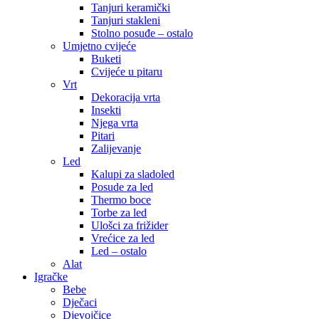
Tanjuri keramički
Tanjuri stakleni
Stolno posuđe – ostalo
Umjetno cvijeće
Buketi
Cvijeće u pitaru
Vrt
Dekoracija vrta
Insekti
Njega vrta
Pitari
Zalijevanje
Led
Kalupi za sladoled
Posude za led
Thermo boce
Torbe za led
Ulošci za frižider
Vrećice za led
Led – ostalo
Alat
Igračke
Bebe
Dječaci
Djevojčice