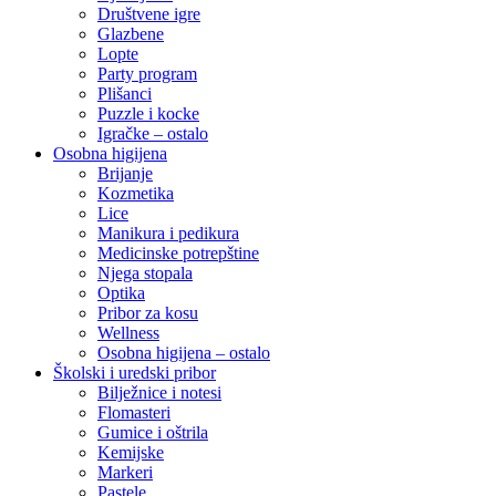
Društvene igre
Glazbene
Lopte
Party program
Plišanci
Puzzle i kocke
Igračke – ostalo
Osobna higijena
Brijanje
Kozmetika
Lice
Manikura i pedikura
Medicinske potrepštine
Njega stopala
Optika
Pribor za kosu
Wellness
Osobna higijena – ostalo
Školski i uredski pribor
Bilježnice i notesi
Flomasteri
Gumice i oštrila
Kemijske
Markeri
Pastele