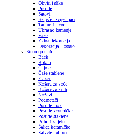
Okviri i slike
Posude
Satovi
Svijeće i svijećnjaci
Tanjuri i tacne
Ukrasno kamenje
Vaze
Zidna dekoracija
Dekoracija – ostalo
Stolno posuđe
Back
Bokali
Čajnici
Čaše staklene
Etažeri
Košara za voće
Košare za kruh
Noževi
Podmetači
Posude inox
Posude keramičke
Posude staklene
Pribori za jelo
Šalice keramičke
Salvete i ubrusi