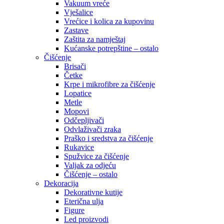
Vakuum vreće
Vješalice
Vrećice i kolica za kupovinu
Zastave
Zaštita za namještaj
Kućanske potrepštine – ostalo
Čišćenje
Brisači
Četke
Krpe i mikrofibre za čišćenje
Lopatice
Metle
Mopovi
Odčepljivači
Odvlaživači zraka
Praško i sredstva za čišćenje
Rukavice
Spužvice za čišćenje
Valjak za odjeću
Čišćenje – ostalo
Dekoracija
Dekorativne kutije
Eterična ulja
Figure
Led proizvodi