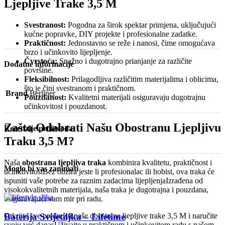
Ljepljive Trake 3,5 M
Svestranost:
Pogodna za širok spektar primjena, uključujući
kućne popravke, DIY projekte i profesionalne zadatke.
Praktičnost:
Jednostavno se reže i nanosi, čime omogućava
brzo i učinkovito lijepljenje.
Čvrstoća:
Snažno i dugotrajno prianjanje za različite
Dodatne informacije
površine.
Fleksibilnost:
Prilagodljiva različitim materijalima i oblicima,
što je čini svestranom i praktičnom.
Brand
Berliner
Pouzdanost:
Kvalitetni materijali osiguravaju dugotrajnu
učinkovitost i pouzdanost.
Zašto Odabrati Našu Obostranu Ljepljivu
Recenzije proizvoda
Traku 3,5 M?
Naša
obostrana ljepljiva traka
kombinira kvalitetu, praktičnost i
Moglo bi vas zanimati
učinkovitostBez obzira jeste li profesionalac ili hobist, ova traka će
ispuniti vaše potrebe za raznim zadacima lijepljenjaIzrađena od
visokokvalitetnih materijala, naša traka je dugotrajna i pouzdana,
osiguravajući vam mir pri radu.
Otkrijte sve prednosti naše obostrane ljepljive trake 3,5 M i naručite
Baterija Svijetiljka – Lifetime
svoju već danasUživajte u praktičnom i učinkovitom radu s našom