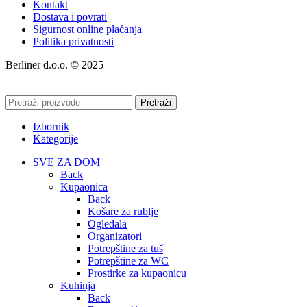
Kontakt
Dostava i povrati
Sigurnost online plaćanja
Politika privatnosti
Berliner d.o.o. © 2025
Pretraži
Izbornik
Kategorije
SVE ZA DOM
Back
Kupaonica
Back
Košare za rublje
Ogledala
Organizatori
Potrepštine za tuš
Potrepštine za WC
Prostirke za kupaonicu
Kuhinja
Back