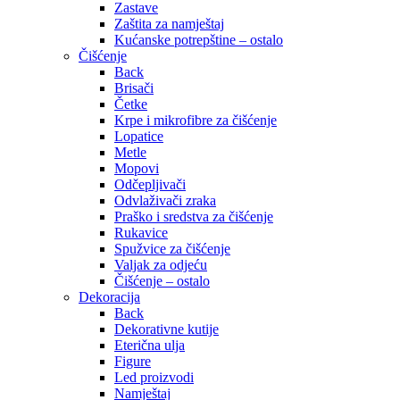
Zastave
Zaštita za namještaj
Kućanske potrepštine – ostalo
Čišćenje
Back
Brisači
Četke
Krpe i mikrofibre za čišćenje
Lopatice
Metle
Mopovi
Odčepljivači
Odvlaživači zraka
Praško i sredstva za čišćenje
Rukavice
Spužvice za čišćenje
Valjak za odjeću
Čišćenje – ostalo
Dekoracija
Back
Dekorativne kutije
Eterična ulja
Figure
Led proizvodi
Namještaj