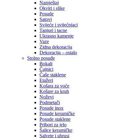
Namještaj
Okviri i slike
Posude
Satovi
Svijeće i svijećnjaci
Tanjuri i tacne
Ukrasno kamenje
Vaze
Zidna dekoracija
Dekoracija – ostalo
Stolno posuđe
Bokali
Čajnici
Čaše staklene
Etažeri
Košara za voće
Košare za kruh
Noževi
Podmetači
Posude inox
Posude keramičke
Posude staklene
Pribori za jelo
Šalice keramičke
Salvete i ubrusi