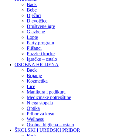
Back
Bebe
Dječaci
Djevojčice
Društvene igre
Glazbene
Lopte
Party program
Plišanci
Puzzle i kocke
Igračke – ostalo
OSOBNA HIGIJENA
Back
Brijanje
Kozmetika
Lice
Manikura i pedikura
Medicinske potrepštine
Njega stopala
Optika
Pribor za kosu
Wellness
Osobna higijena – ostalo
ŠKOLSKI I UREDSKI PRIBOR
Back