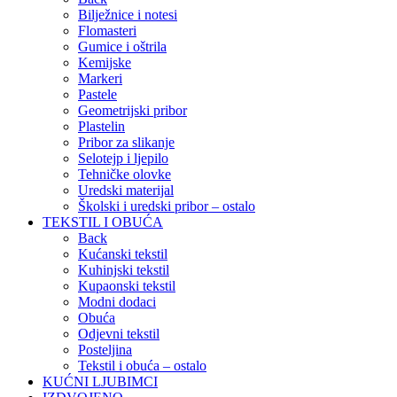
Bilježnice i notesi
Flomasteri
Gumice i oštrila
Kemijske
Markeri
Pastele
Geometrijski pribor
Plastelin
Pribor za slikanje
Selotejp i ljepilo
Tehničke olovke
Uredski materijal
Školski i uredski pribor – ostalo
TEKSTIL I OBUĆA
Back
Kućanski tekstil
Kuhinjski tekstil
Kupaonski tekstil
Modni dodaci
Obuća
Odjevni tekstil
Posteljina
Tekstil i obuća – ostalo
KUĆNI LJUBIMCI