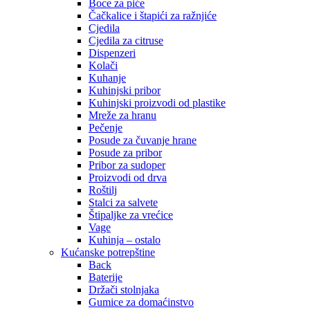
Boce za piće
Čačkalice i štapići za ražnjiće
Cjedila
Cjedila za citruse
Dispenzeri
Kolači
Kuhanje
Kuhinjski pribor
Kuhinjski proizvodi od plastike
Mreže za hranu
Pečenje
Posude za čuvanje hrane
Posude za pribor
Pribor za sudoper
Proizvodi od drva
Roštilj
Stalci za salvete
Štipaljke za vrećice
Vage
Kuhinja – ostalo
Kućanske potrepštine
Back
Baterije
Držači stolnjaka
Gumice za domaćinstvo