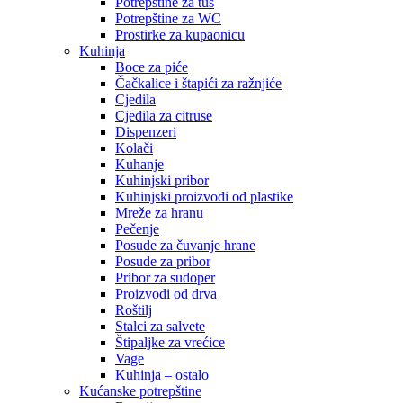
Potrepštine za tuš
Potrepštine za WC
Prostirke za kupaonicu
Kuhinja
Boce za piće
Čačkalice i štapići za ražnjiće
Cjedila
Cjedila za citruse
Dispenzeri
Kolači
Kuhanje
Kuhinjski pribor
Kuhinjski proizvodi od plastike
Mreže za hranu
Pečenje
Posude za čuvanje hrane
Posude za pribor
Pribor za sudoper
Proizvodi od drva
Roštilj
Stalci za salvete
Štipaljke za vrećice
Vage
Kuhinja – ostalo
Kućanske potrepštine