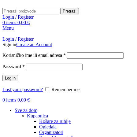
Pretraži
Login / Register
0
items
0,00
€
Menu
Login / Register
Sign in
Create an Account
Obavezno
Korisničko ime ili email adresa
*
Obavezno
Password
*
Log in
Lost your password?
Remember me
0
items
0,00
€
Sve za dom
Kupaonica
Košare za rublje
Ogledala
Organizatori