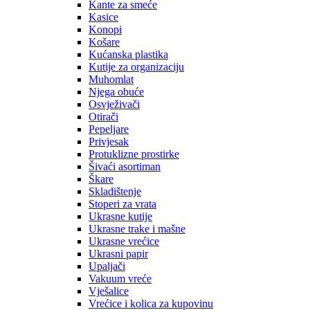
Kante za smeće
Kasice
Konopi
Košare
Kućanska plastika
Kutije za organizaciju
Muhomlat
Njega obuće
Osvježivači
Otirači
Pepeljare
Privjesak
Protuklizne prostirke
Šivaći asortiman
Škare
Skladištenje
Stoperi za vrata
Ukrasne kutije
Ukrasne trake i mašne
Ukrasne vrećice
Ukrasni papir
Upaljači
Vakuum vreće
Vješalice
Vrećice i kolica za kupovinu