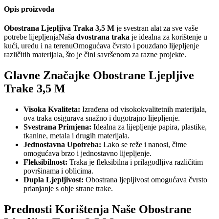
Opis proizvoda
Obostrana Ljepljiva Traka 3,5 M
je svestran alat za sve vaše
potrebe lijepljenjaNaša
dvostrana traka
je idealna za korištenje u
kući, uredu i na terenuOmogućava čvrsto i pouzdano lijepljenje
različitih materijala, što je čini savršenom za razne projekte.
Glavne Značajke Obostrane Ljepljive
Trake 3,5 M
Visoka Kvaliteta:
Izrađena od visokokvalitetnih materijala,
ova traka osigurava snažno i dugotrajno lijepljenje.
Svestrana Primjena:
Idealna za lijepljenje papira, plastike,
tkanine, metala i drugih materijala.
Jednostavna Upotreba:
Lako se reže i nanosi, čime
omogućava brzo i jednostavno lijepljenje.
Fleksibilnost:
Traka je fleksibilna i prilagodljiva različitim
površinama i oblicima.
Dupla Ljepljivost:
Obostrana ljepljivost omogućava čvrsto
prianjanje s obje strane trake.
Prednosti Korištenja Naše Obostrane