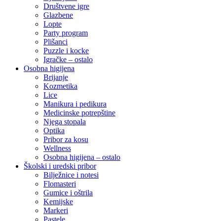
Društvene igre
Glazbene
Lopte
Party program
Plišanci
Puzzle i kocke
Igračke – ostalo
Osobna higijena
Brijanje
Kozmetika
Lice
Manikura i pedikura
Medicinske potrepštine
Njega stopala
Optika
Pribor za kosu
Wellness
Osobna higijena – ostalo
Školski i uredski pribor
Bilježnice i notesi
Flomasteri
Gumice i oštrila
Kemijske
Markeri
Pastele