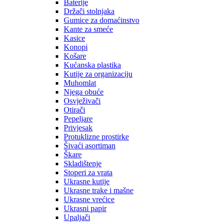
Baterije
Držači stolnjaka
Gumice za domaćinstvo
Kante za smeće
Kasice
Konopi
Košare
Kućanska plastika
Kutije za organizaciju
Muhomlat
Njega obuće
Osvježivači
Otirači
Pepeljare
Privjesak
Protuklizne prostirke
Šivaći asortiman
Škare
Skladištenje
Stoperi za vrata
Ukrasne kutije
Ukrasne trake i mašne
Ukrasne vrećice
Ukrasni papir
Upaljači