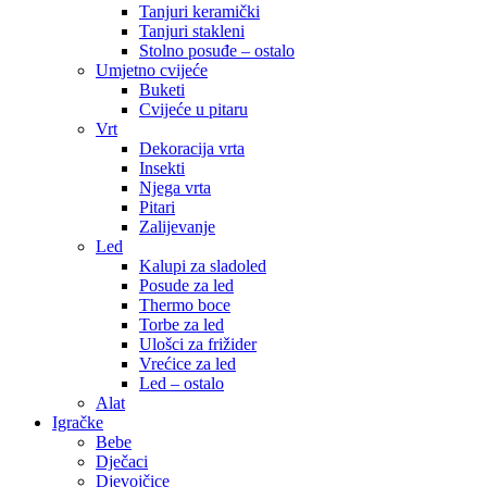
Tanjuri keramički
Tanjuri stakleni
Stolno posuđe – ostalo
Umjetno cvijeće
Buketi
Cvijeće u pitaru
Vrt
Dekoracija vrta
Insekti
Njega vrta
Pitari
Zalijevanje
Led
Kalupi za sladoled
Posude za led
Thermo boce
Torbe za led
Ulošci za frižider
Vrećice za led
Led – ostalo
Alat
Igračke
Bebe
Dječaci
Djevojčice