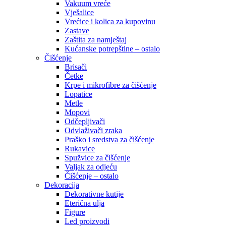
Vakuum vreće
Vješalice
Vrećice i kolica za kupovinu
Zastave
Zaštita za namještaj
Kućanske potrepštine – ostalo
Čišćenje
Brisači
Četke
Krpe i mikrofibre za čišćenje
Lopatice
Metle
Mopovi
Odčepljivači
Odvlaživači zraka
Praško i sredstva za čišćenje
Rukavice
Spužvice za čišćenje
Valjak za odjeću
Čišćenje – ostalo
Dekoracija
Dekorativne kutije
Eterična ulja
Figure
Led proizvodi