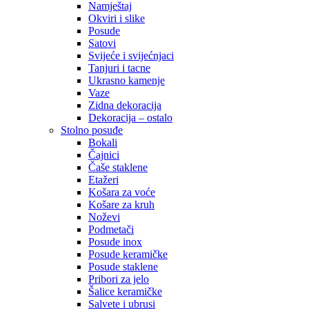
Namještaj
Okviri i slike
Posude
Satovi
Svijeće i svijećnjaci
Tanjuri i tacne
Ukrasno kamenje
Vaze
Zidna dekoracija
Dekoracija – ostalo
Stolno posuđe
Bokali
Čajnici
Čaše staklene
Etažeri
Košara za voće
Košare za kruh
Noževi
Podmetači
Posude inox
Posude keramičke
Posude staklene
Pribori za jelo
Šalice keramičke
Salvete i ubrusi