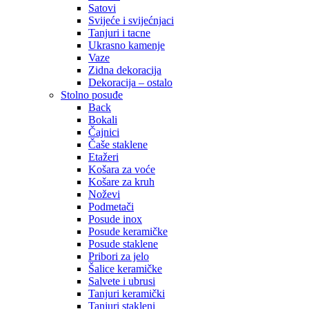
Satovi
Svijeće i svijećnjaci
Tanjuri i tacne
Ukrasno kamenje
Vaze
Zidna dekoracija
Dekoracija – ostalo
Stolno posuđe
Back
Bokali
Čajnici
Čaše staklene
Etažeri
Košara za voće
Košare za kruh
Noževi
Podmetači
Posude inox
Posude keramičke
Posude staklene
Pribori za jelo
Šalice keramičke
Salvete i ubrusi
Tanjuri keramički
Tanjuri stakleni