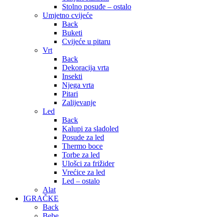
Stolno posuđe – ostalo
Umjetno cvijeće
Back
Buketi
Cvijeće u pitaru
Vrt
Back
Dekoracija vrta
Insekti
Njega vrta
Pitari
Zalijevanje
Led
Back
Kalupi za sladoled
Posude za led
Thermo boce
Torbe za led
Ulošci za frižider
Vrećice za led
Led – ostalo
Alat
IGRAČKE
Back
Bebe