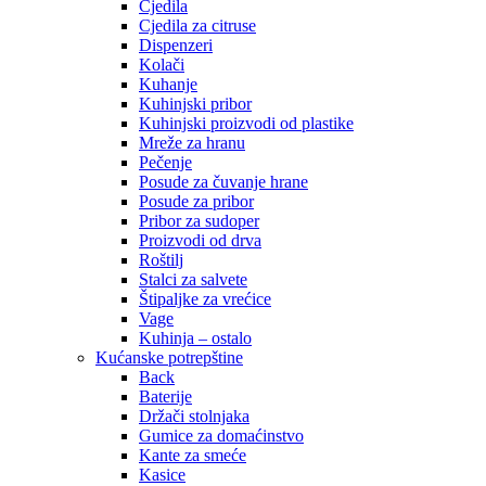
Cjedila
Cjedila za citruse
Dispenzeri
Kolači
Kuhanje
Kuhinjski pribor
Kuhinjski proizvodi od plastike
Mreže za hranu
Pečenje
Posude za čuvanje hrane
Posude za pribor
Pribor za sudoper
Proizvodi od drva
Roštilj
Stalci za salvete
Štipaljke za vrećice
Vage
Kuhinja – ostalo
Kućanske potrepštine
Back
Baterije
Držači stolnjaka
Gumice za domaćinstvo
Kante za smeće
Kasice