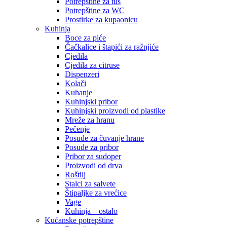
Potrepštine za tuš
Potrepštine za WC
Prostirke za kupaonicu
Kuhinja
Boce za piće
Čačkalice i štapići za ražnjiće
Cjedila
Cjedila za citruse
Dispenzeri
Kolači
Kuhanje
Kuhinjski pribor
Kuhinjski proizvodi od plastike
Mreže za hranu
Pečenje
Posude za čuvanje hrane
Posude za pribor
Pribor za sudoper
Proizvodi od drva
Roštilj
Stalci za salvete
Štipaljke za vrećice
Vage
Kuhinja – ostalo
Kućanske potrepštine