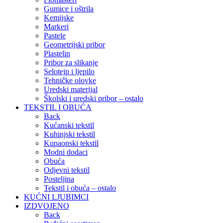
Gumice i oštrila
Kemijske
Markeri
Pastele
Geometrijski pribor
Plastelin
Pribor za slikanje
Selotejp i ljepilo
Tehničke olovke
Uredski materijal
Školski i uredski pribor – ostalo
TEKSTIL I OBUĆA
Back
Kućanski tekstil
Kuhinjski tekstil
Kupaonski tekstil
Modni dodaci
Obuća
Odjevni tekstil
Posteljina
Tekstil i obuća – ostalo
KUĆNI LJUBIMCI
IZDVOJENO
Back