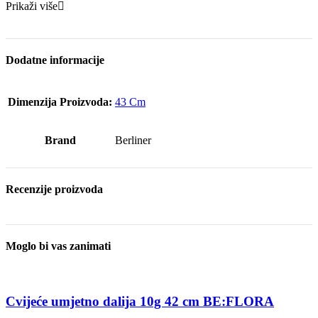
Prikaži više
Dodatne informacije
Dimenzija Proizvoda:
43 Cm
Brand
Berliner
Recenzije proizvoda
Moglo bi vas zanimati
Cvijeće umjetno dalija 10g 42 cm BE:FLORA