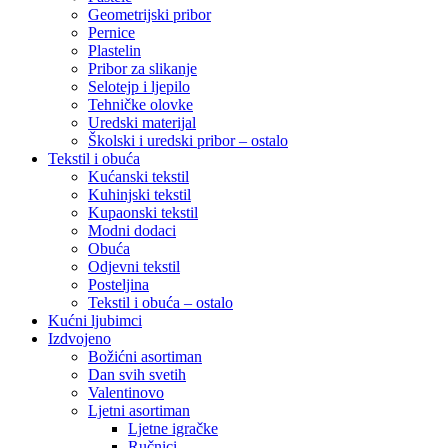
Geometrijski pribor
Pernice
Plastelin
Pribor za slikanje
Selotejp i ljepilo
Tehničke olovke
Uredski materijal
Školski i uredski pribor – ostalo
Tekstil i obuća
Kućanski tekstil
Kuhinjski tekstil
Kupaonski tekstil
Modni dodaci
Obuća
Odjevni tekstil
Posteljina
Tekstil i obuća – ostalo
Kućni ljubimci
Izdvojeno
Božićni asortiman
Dan svih svetih
Valentinovo
Ljetni asortiman
Ljetne igračke
Ručnici