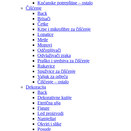
Kućanske potrepštine – ostalo
Čišćenje
Back
Brisači
Četke
Krpe i mikrofibre za čišćenje
Lopatice
Metle
Mopovi
Odčepljivači
Odvlaživači zraka
Praško i sredstva za čišćenje
Rukavice
Spužvice za čišćenje
Valjak za odjeću
Čišćenje – ostalo
Dekoracija
Back
Dekorativne kutije
Eterična ulja
Figure
Led proizvodi
Namještaj
Okviri i slike
Posude