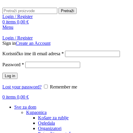
Pretraži
Login / Register
0
items
0,00
€
Menu
Login / Register
Sign in
Create an Account
Obavezno
Korisničko ime ili email adresa
*
Obavezno
Password
*
Log in
Lost your password?
Remember me
0
items
0,00
€
Sve za dom
Kupaonica
Košare za rublje
Ogledala
Organizatori