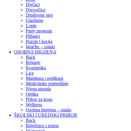
Dječaci
Djevojčice
Društvene igre
Glazbene
Lopte
Party program
Plišanci
Puzzle i kocke
Igračke – ostalo
OSOBNA HIGIJENA
Back
Brijanje
Kozmetika
Lice
Manikura i pedikura
Medicinske potrepštine
Njega stopala
Optika
Pribor za kosu
Wellness
Osobna higijena – ostalo
ŠKOLSKI I UREDSKI PRIBOR
Back
Bilježnice i notesi
Flomasteri