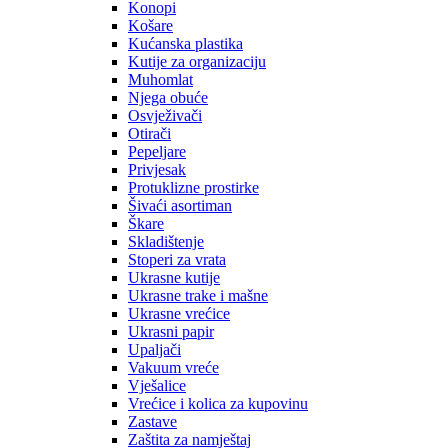
Konopi
Košare
Kućanska plastika
Kutije za organizaciju
Muhomlat
Njega obuće
Osvježivači
Otirači
Pepeljare
Privjesak
Protuklizne prostirke
Šivaći asortiman
Škare
Skladištenje
Stoperi za vrata
Ukrasne kutije
Ukrasne trake i mašne
Ukrasne vrećice
Ukrasni papir
Upaljači
Vakuum vreće
Vješalice
Vrećice i kolica za kupovinu
Zastave
Zaštita za namještaj