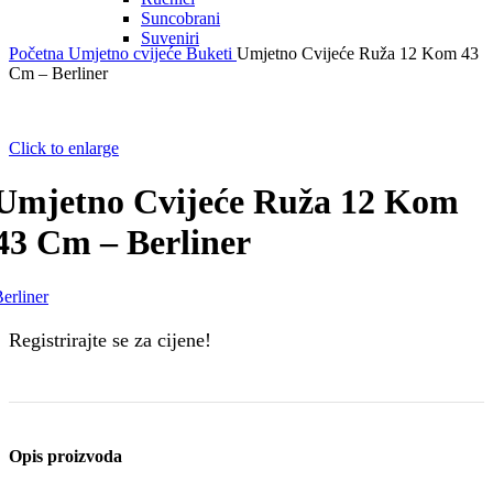
Suncobrani
Suveniri
Početna
Umjetno cvijeće
Buketi
Umjetno Cvijeće Ruža 12 Kom 43
Cm – Berliner
Click to enlarge
Umjetno Cvijeće Ruža 12 Kom
43 Cm – Berliner
erliner
Registrirajte se za cijene!
Opis proizvoda