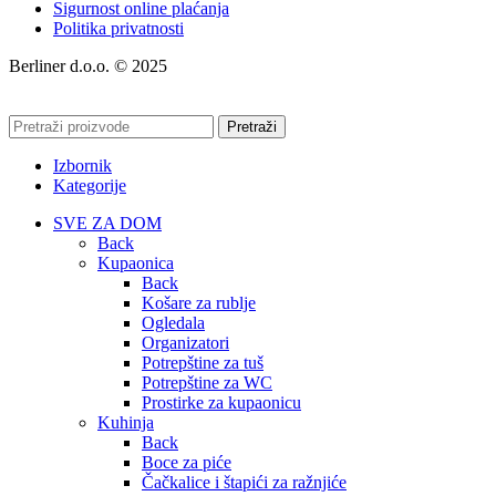
Sigurnost online plaćanja
Politika privatnosti
Berliner d.o.o. © 2025
Pretraži
Izbornik
Kategorije
SVE ZA DOM
Back
Kupaonica
Back
Košare za rublje
Ogledala
Organizatori
Potrepštine za tuš
Potrepštine za WC
Prostirke za kupaonicu
Kuhinja
Back
Boce za piće
Čačkalice i štapići za ražnjiće