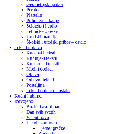
Geometrijski pribor
Pernice
Plastelin
Pribor za slikanje
Selotejp i ljepilo
Tehničke olovke
Uredski materijal
Školski i uredski pribor – ostalo
Tekstil i obuća
Kućanski tekstil
Kuhinjski tekstil
Kupaonski tekstil
Modni dodaci
Obuća
Odjevni tekstil
Posteljina
Tekstil i obuća – ostalo
Kućni ljubimci
Izdvojeno
Božićni asortiman
Dan svih svetih
Valentinovo
Ljetni asortiman
Ljetne igračke
Ručnici