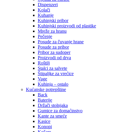
Dispenzeri
Kolači
Kuhanje
Kuhinjski pribor
Kuhinjski proizvodi od plastike
Mreže za hranu
Pečenje
Posude za čuvanje hrane
Posude za pribor
Pribor za sudoper
Proizvodi od drva
Roštilj
Stalci za salvete
Štipaljke za vrećice
Vage
Kuhinja – ostalo
Kućanske potrepštine
Back
Baterije
Držači stolnjaka
Gumice za domaćinstvo
Kante za smeće
Kasice
Konopi
Košare