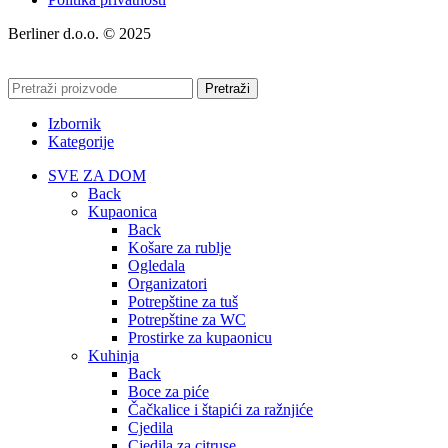
Berliner d.o.o. © 2025
Pretraži
Izbornik
Kategorije
SVE ZA DOM
Back
Kupaonica
Back
Košare za rublje
Ogledala
Organizatori
Potrepštine za tuš
Potrepštine za WC
Prostirke za kupaonicu
Kuhinja
Back
Boce za piće
Čačkalice i štapići za ražnjiće
Cjedila
Cjedila za citruse