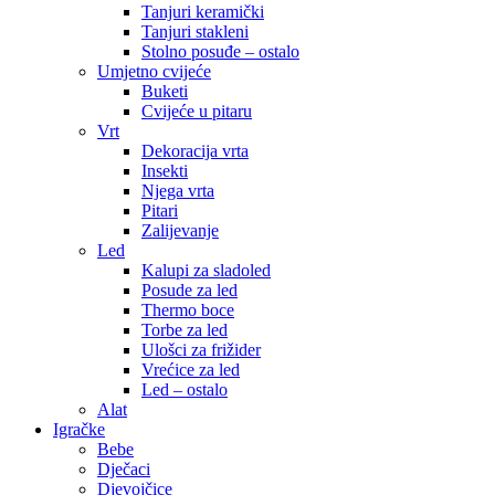
Tanjuri keramički
Tanjuri stakleni
Stolno posuđe – ostalo
Umjetno cvijeće
Buketi
Cvijeće u pitaru
Vrt
Dekoracija vrta
Insekti
Njega vrta
Pitari
Zalijevanje
Led
Kalupi za sladoled
Posude za led
Thermo boce
Torbe za led
Ulošci za frižider
Vrećice za led
Led – ostalo
Alat
Igračke
Bebe
Dječaci
Djevojčice