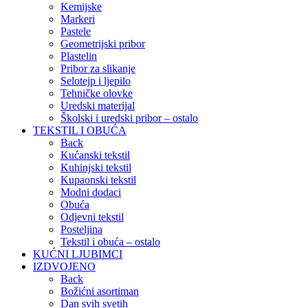
Kemijske
Markeri
Pastele
Geometrijski pribor
Plastelin
Pribor za slikanje
Selotejp i ljepilo
Tehničke olovke
Uredski materijal
Školski i uredski pribor – ostalo
TEKSTIL I OBUĆA
Back
Kućanski tekstil
Kuhinjski tekstil
Kupaonski tekstil
Modni dodaci
Obuća
Odjevni tekstil
Posteljina
Tekstil i obuća – ostalo
KUĆNI LJUBIMCI
IZDVOJENO
Back
Božićni asortiman
Dan svih svetih