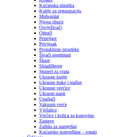
Kućanska plastika
Kutije za organizaciju
Muhomlat
Njega obuće
Osvježivači
Otirači
Pepeljare
Privjesak
Protuklizne prostirke
Šivaći asortiman
Škare
Skladištenje
Stoperi za vrata
Ukrasne kutije
Ukrasne trake i mašne
Ukrasne vrećice
Ukrasni papir
Upaljači
Vakuum vreće
Vješalice
Vrećice i kolica za kupovinu
Zastave
Zaštita za namještaj
Kućanske potrepštine – ostalo