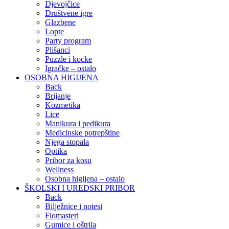
Djevojčice
Društvene igre
Glazbene
Lopte
Party program
Plišanci
Puzzle i kocke
Igračke – ostalo
OSOBNA HIGIJENA
Back
Brijanje
Kozmetika
Lice
Manikura i pedikura
Medicinske potrepštine
Njega stopala
Optika
Pribor za kosu
Wellness
Osobna higijena – ostalo
ŠKOLSKI I UREDSKI PRIBOR
Back
Bilježnice i notesi
Flomasteri
Gumice i oštrila