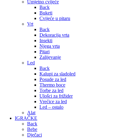
Umjetno cvijeće
Back
Buketi
Cvijeće u pitaru
Vrt
Back
Dekoracija vrta
Insekti
Njega vrta
Pitari
Zalijevanje
Led
Back
Kalupi za sladoled
Posude za led
Thermo boce
Torbe za led
Ulošci za frižider
Vrećice za led
Led – ostalo
Alat
IGRAČKE
Back
Bebe
Dječaci