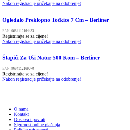
Nakon registracije pričekajte na odobrenje!
Ogledalo Preklopno Točkice 7 Cm – Berliner
EAN:
9684112164433
Registrirajte se za cijene!
Nakon registracije pričekajte na odobrenje!
Štapići Za Uši Natur 500 Kom – Berliner
EAN:
9684112169070
Registrirajte se za cijene!
Nakon registracije pričekajte na odobrenje!
O nama
Kontakt
Dostava i povrati
Sigurnost online plaćanja
Politika privatnosti