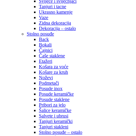
Svijeće i svijećnjaci
Tanjuri i tacne
Ukrasno kamenje
Vaze
Zidna dekoracija
Dekoracija – ostalo
Stolno posuđe
Back
Bokali
Čajnici
Čaše staklene
Etažeri
Košara za voće
Košare za kruh
Noževi
Podmetači
Posude inox
Posude keramičke
Posude staklene
Pribori za jelo
Šalice keramičke
Salvete i ubrusi
Tanjuri keramički
Tanjuri stakleni
Stolno posuđe – ostalo