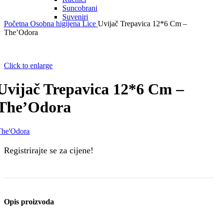
Suncobrani
Suveniri
Početna
Osobna higijena
Lice
Uvijač Trepavica 12*6 Cm –
The’Odora
Click to enlarge
Uvijač Trepavica 12*6 Cm –
The’Odora
The'Odora
Registrirajte se za cijene!
Opis proizvoda