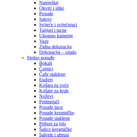
Namještaj
Okviri i slike
Posude
Satovi
Svijeće i svijećnjaci
Tanjuri i tacne
Ukrasno kamenje
Vaze
Zidna dekoracija
Dekoracija – ostalo
Stolno posuđe
Bokali
Čajnici
Čaše staklene
Etažeri
Košara za voće
Košare za kruh
Noževi
Podmetači
Posude inox
Posude keramičke
Posude staklene
Pribori za jelo
Šalice keramičke
Salvete i ubrusi