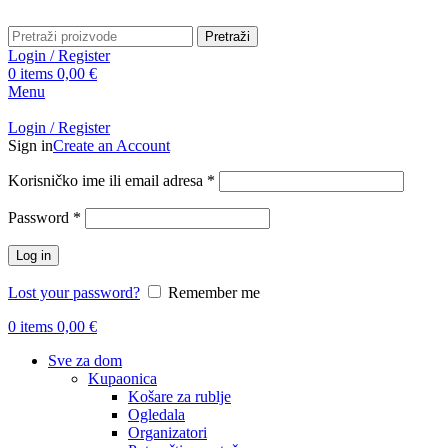
Pretraži
Login / Register
0
items
0,00
€
Menu
Login / Register
Sign in
Create an Account
Obavezno
Korisničko ime ili email adresa
*
Obavezno
Password
*
Log in
Lost your password?
Remember me
0
items
0,00
€
Sve za dom
Kupaonica
Košare za rublje
Ogledala
Organizatori