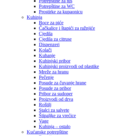
Potrepštine za tuš
Potrepštine za WC
Prostirke za kupaonicu
Kuhinja
Boce za piće
Čačkalice i štapići za ražnjiće
Cjedila
Cjedila za citruse
Dispenzeri
Kolači
Kuhanje
Kuhinjski pribor
Kuhinjski proizvodi od plastike
Mreže za hranu
Pečenje
Posude za čuvanje hrane
Posude za pribor
Pribor za sudoper
Proizvodi od drva
Roštilj
Stalci za salvete
Štipaljke za vrećice
Vage
Kuhinja – ostalo
Kućanske potrepštine