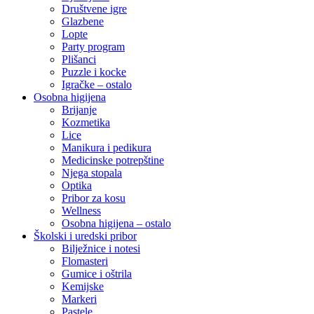
Društvene igre
Glazbene
Lopte
Party program
Plišanci
Puzzle i kocke
Igračke – ostalo
Osobna higijena
Brijanje
Kozmetika
Lice
Manikura i pedikura
Medicinske potrepštine
Njega stopala
Optika
Pribor za kosu
Wellness
Osobna higijena – ostalo
Školski i uredski pribor
Bilježnice i notesi
Flomasteri
Gumice i oštrila
Kemijske
Markeri
Pastele