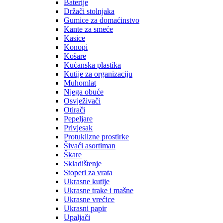
Baterije
Držači stolnjaka
Gumice za domaćinstvo
Kante za smeće
Kasice
Konopi
Košare
Kućanska plastika
Kutije za organizaciju
Muhomlat
Njega obuće
Osvježivači
Otirači
Pepeljare
Privjesak
Protuklizne prostirke
Šivaći asortiman
Škare
Skladištenje
Stoperi za vrata
Ukrasne kutije
Ukrasne trake i mašne
Ukrasne vrećice
Ukrasni papir
Upaljači