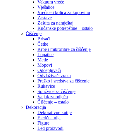
Vakuum vreće
Vješalice
Vrećice i kolica za kupovinu
Zastave
Zaštita za namještaj
Kućanske potrepštine – ostalo
Čišćenje
Brisači
Četke
Krpe i mikrofibre za čišćenje
Lopatice
Metle
Mopovi
Odčepljivači
Odvlaživači zraka
Praško i sredstva za čišćenje
Rukavice
Spužvice za čišćenje
Valjak za odjeću
Čišćenje – ostalo
Dekoracija
Dekorativne kutije
Eterična ulja
Figure
Led proizvodi