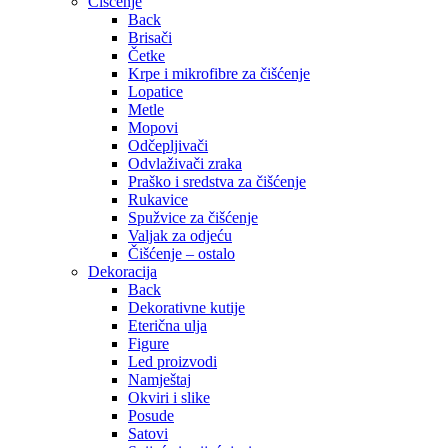
Čišćenje
Back
Brisači
Četke
Krpe i mikrofibre za čišćenje
Lopatice
Metle
Mopovi
Odčepljivači
Odvlaživači zraka
Praško i sredstva za čišćenje
Rukavice
Spužvice za čišćenje
Valjak za odjeću
Čišćenje – ostalo
Dekoracija
Back
Dekorativne kutije
Eterična ulja
Figure
Led proizvodi
Namještaj
Okviri i slike
Posude
Satovi