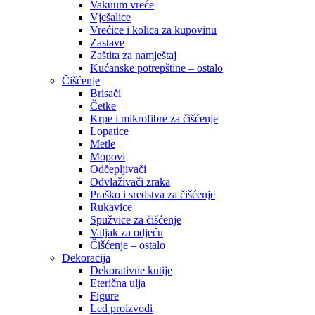
Vakuum vreće
Vješalice
Vrećice i kolica za kupovinu
Zastave
Zaštita za namještaj
Kućanske potrepštine – ostalo
Čišćenje
Brisači
Četke
Krpe i mikrofibre za čišćenje
Lopatice
Metle
Mopovi
Odčepljivači
Odvlaživači zraka
Praško i sredstva za čišćenje
Rukavice
Spužvice za čišćenje
Valjak za odjeću
Čišćenje – ostalo
Dekoracija
Dekorativne kutije
Eterična ulja
Figure
Led proizvodi