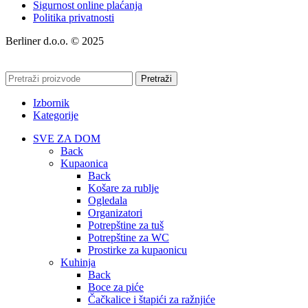
Sigurnost online plaćanja
Politika privatnosti
Berliner d.o.o. © 2025
Pretraži
Izbornik
Kategorije
SVE ZA DOM
Back
Kupaonica
Back
Košare za rublje
Ogledala
Organizatori
Potrepštine za tuš
Potrepštine za WC
Prostirke za kupaonicu
Kuhinja
Back
Boce za piće
Čačkalice i štapići za ražnjiće