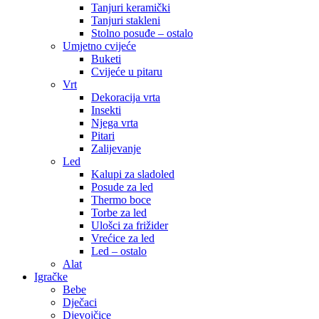
Tanjuri keramički
Tanjuri stakleni
Stolno posuđe – ostalo
Umjetno cvijeće
Buketi
Cvijeće u pitaru
Vrt
Dekoracija vrta
Insekti
Njega vrta
Pitari
Zalijevanje
Led
Kalupi za sladoled
Posude za led
Thermo boce
Torbe za led
Ulošci za frižider
Vrećice za led
Led – ostalo
Alat
Igračke
Bebe
Dječaci
Djevojčice