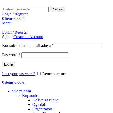
Pretraži
Login / Register
0
items
0,00
€
Menu
Login / Register
Sign in
Create an Account
Obavezno
Korisničko ime ili email adresa
*
Obavezno
Password
*
Log in
Lost your password?
Remember me
0
items
0,00
€
Sve za dom
Kupaonica
Košare za rublje
Ogledala
Organizatori