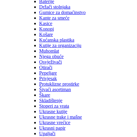
Baterije
Držači stolnjaka
Gumice za domaćinstvo
Kante za smeće
Kasice
Konopi
Košare
Kućanska plastika
Kutije za organizaciju
Muhomlat
Njega obuće
Osvježivači
Otirači
Pepeljare
Privjesak
Protuklizne prostirke
Šivaći asortiman
Škare
Skladištenje
Stoperi za vrata
Ukrasne kutije
Ukrasne trake i mašne
Ukrasne vrećice
Ukrasni papir
Upaljači