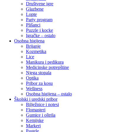
Društvene igre
Glazbene
Lopte
Party program
Plišanci
Puzzle i kocke
Igračke – ostalo
Osobna higijena
Brijanje
Kozmetika
Lice
Manikura i pedikura
Medicinske potrepštine
Njega stopala
Optika
Pribor za kosu
Wellness
Osobna higijena – ostalo
Školski i uredski pribor
Bilježnice i notesi
Flomasteri
Gumice i oštrila
Kemijske
Markeri
Pastele