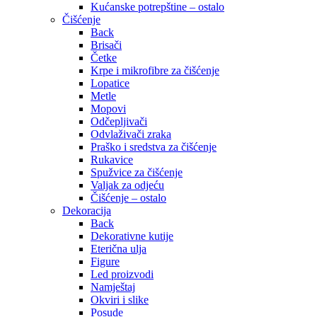
Kućanske potrepštine – ostalo
Čišćenje
Back
Brisači
Četke
Krpe i mikrofibre za čišćenje
Lopatice
Metle
Mopovi
Odčepljivači
Odvlaživači zraka
Praško i sredstva za čišćenje
Rukavice
Spužvice za čišćenje
Valjak za odjeću
Čišćenje – ostalo
Dekoracija
Back
Dekorativne kutije
Eterična ulja
Figure
Led proizvodi
Namještaj
Okviri i slike
Posude