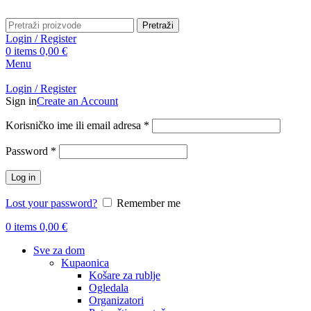
Pretraži
Login / Register
0
items
0,00
€
Menu
Login / Register
Sign in
Create an Account
Obavezno
Korisničko ime ili email adresa
*
Obavezno
Password
*
Log in
Lost your password?
Remember me
0
items
0,00
€
Sve za dom
Kupaonica
Košare za rublje
Ogledala
Organizatori