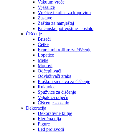
Vakuum vreće
Vješalice
Vrećice i kolica za kupovinu
Zastave
Zaštita za namještaj
Kućanske potrepštine – ostalo
Čišćenje
Brisači
Četke
Krpe i mikrofibre za čišćenje
Lopatice
Metle
Mopovi
Odčepljivači
Odvlaživači zraka
Praško i sredstva za čišćenje
Rukavice
Spužvice za čišćenje
Valjak za odjeću
Čišćenje – ostalo
Dekoracija
Dekorativne kutije
Eterična ulja
Figure
Led proizvodi