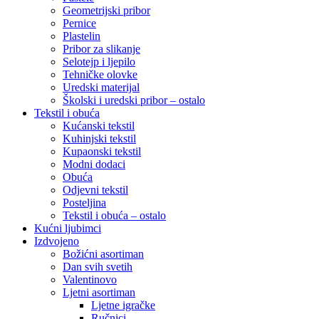
Geometrijski pribor
Pernice
Plastelin
Pribor za slikanje
Selotejp i ljepilo
Tehničke olovke
Uredski materijal
Školski i uredski pribor – ostalo
Tekstil i obuća
Kućanski tekstil
Kuhinjski tekstil
Kupaonski tekstil
Modni dodaci
Obuća
Odjevni tekstil
Posteljina
Tekstil i obuća – ostalo
Kućni ljubimci
Izdvojeno
Božićni asortiman
Dan svih svetih
Valentinovo
Ljetni asortiman
Ljetne igračke
Ručnici