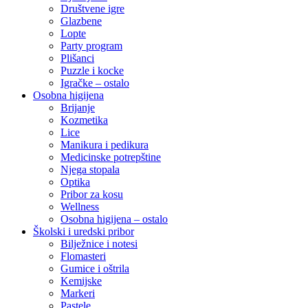
Društvene igre
Glazbene
Lopte
Party program
Plišanci
Puzzle i kocke
Igračke – ostalo
Osobna higijena
Brijanje
Kozmetika
Lice
Manikura i pedikura
Medicinske potrepštine
Njega stopala
Optika
Pribor za kosu
Wellness
Osobna higijena – ostalo
Školski i uredski pribor
Bilježnice i notesi
Flomasteri
Gumice i oštrila
Kemijske
Markeri
Pastele