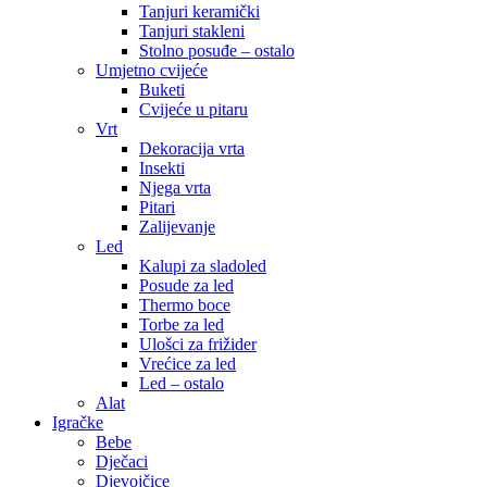
Tanjuri keramički
Tanjuri stakleni
Stolno posuđe – ostalo
Umjetno cvijeće
Buketi
Cvijeće u pitaru
Vrt
Dekoracija vrta
Insekti
Njega vrta
Pitari
Zalijevanje
Led
Kalupi za sladoled
Posude za led
Thermo boce
Torbe za led
Ulošci za frižider
Vrećice za led
Led – ostalo
Alat
Igračke
Bebe
Dječaci
Djevojčice