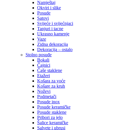
Namještaj
Okviri i slike
Posude
Satovi
Svijeće i svijećnjaci
Tanjuri i tacne
Ukrasno kamenje
Vaze
Zidna dekoracija
Dekoracija – ostalo
Stolno posuđe
Bokali
Čajnici
Čaše staklene
Etažeri
Košara za voće
Košare za kruh
Noževi
Podmetači
Posude inox
Posude keramičke
Posude staklene
Pribori za jelo
Šalice keramičke
Salvete i ubrusi