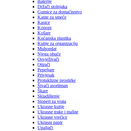
Baterije
Držači stolnjaka
Gumice za domaćinstvo
Kante za smeće
Kasice
Konopi
Košare
Kućanska plastika
Kutije za organizaciju
Muhomlat
Njega obuće
Osvježivači
Otirači
Pepeljare
Privjesak
Protuklizne prostirke
Šivaći asortiman
Škare
Skladištenje
Stoperi za vrata
Ukrasne kutije
Ukrasne trake i mašne
Ukrasne vrećice
Ukrasni papir
Upaljači