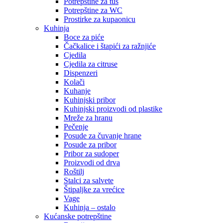
Potrepštine za tuš
Potrepštine za WC
Prostirke za kupaonicu
Kuhinja
Boce za piće
Čačkalice i štapići za ražnjiće
Cjedila
Cjedila za citruse
Dispenzeri
Kolači
Kuhanje
Kuhinjski pribor
Kuhinjski proizvodi od plastike
Mreže za hranu
Pečenje
Posude za čuvanje hrane
Posude za pribor
Pribor za sudoper
Proizvodi od drva
Roštilj
Stalci za salvete
Štipaljke za vrećice
Vage
Kuhinja – ostalo
Kućanske potrepštine