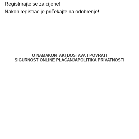
Registrirajte se za cijene!
Nakon registracije pričekajte na odobrenje!
O NAMA
KONTAKT
DOSTAVA I POVRATI
SIGURNOST ONLINE PLAĆANJA
POLITIKA PRIVATNOSTI
Berliner d.o.o. © 2025