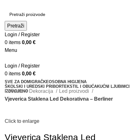
Pretraži
Login / Register
0
items
0,00
€
Menu
Login / Register
0
items
0,00
€
SVE ZA DOM
IGRAČKE
OSOBNA HIGIJENA
ŠKOLSKI I UREDSKI PRIBOR
TEKSTIL I OBUĆA
KUĆNI LJUBIMCI
Početna
Dekoracija
Led proizvodi
IZDVOJENO
Vjeverica Staklena Led Dekorativna – Berliner
Click to enlarge
Vjeverica Staklena Led