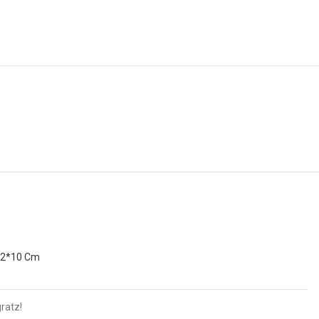
32*10 Cm
ratz!