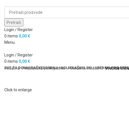
Pretraži
Login / Register
0
items
0,00
€
Menu
Login / Register
0
items
0,00
€
SVE ZA DOM
IGRAČKE
OSOBNA HIGIJENA
ŠKOLSKI I UREDSKI PRIBOR
TE
Početna
Kućanske potrepštine
Ukrasne vrećice
Vrećica Ukr
Click to enlarge