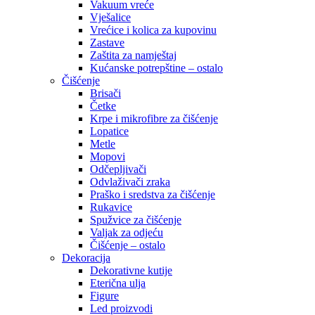
Vakuum vreće
Vješalice
Vrećice i kolica za kupovinu
Zastave
Zaštita za namještaj
Kućanske potrepštine – ostalo
Čišćenje
Brisači
Četke
Krpe i mikrofibre za čišćenje
Lopatice
Metle
Mopovi
Odčepljivači
Odvlaživači zraka
Praško i sredstva za čišćenje
Rukavice
Spužvice za čišćenje
Valjak za odjeću
Čišćenje – ostalo
Dekoracija
Dekorativne kutije
Eterična ulja
Figure
Led proizvodi