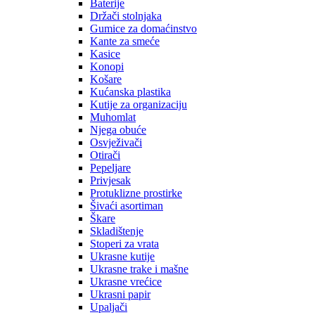
Baterije
Držači stolnjaka
Gumice za domaćinstvo
Kante za smeće
Kasice
Konopi
Košare
Kućanska plastika
Kutije za organizaciju
Muhomlat
Njega obuće
Osvježivači
Otirači
Pepeljare
Privjesak
Protuklizne prostirke
Šivaći asortiman
Škare
Skladištenje
Stoperi za vrata
Ukrasne kutije
Ukrasne trake i mašne
Ukrasne vrećice
Ukrasni papir
Upaljači