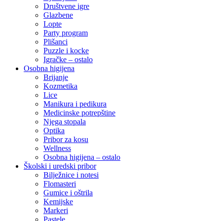
Društvene igre
Glazbene
Lopte
Party program
Plišanci
Puzzle i kocke
Igračke – ostalo
Osobna higijena
Brijanje
Kozmetika
Lice
Manikura i pedikura
Medicinske potrepštine
Njega stopala
Optika
Pribor za kosu
Wellness
Osobna higijena – ostalo
Školski i uredski pribor
Bilježnice i notesi
Flomasteri
Gumice i oštrila
Kemijske
Markeri
Pastele