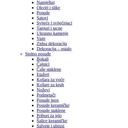
Namještaj
Okviri i slike
Posude
Satovi
Svijeće i svijećnjaci
Tanjuri i tacne
Ukrasno kamenje
Vaze
Zidna dekoracija
Dekoracija – ostalo
Stolno posuđe
Bokali
Čajnici
Čaše staklene
Etažeri
Košara za voće
Košare za kruh
Noževi
Podmetači
Posude inox
Posude keramičke
Posude staklene
Pribori za jelo
Šalice keramičke
Salvete i ubrusi