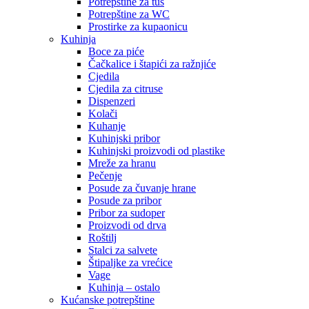
Potrepštine za tuš
Potrepštine za WC
Prostirke za kupaonicu
Kuhinja
Boce za piće
Čačkalice i štapići za ražnjiće
Cjedila
Cjedila za citruse
Dispenzeri
Kolači
Kuhanje
Kuhinjski pribor
Kuhinjski proizvodi od plastike
Mreže za hranu
Pečenje
Posude za čuvanje hrane
Posude za pribor
Pribor za sudoper
Proizvodi od drva
Roštilj
Stalci za salvete
Štipaljke za vrećice
Vage
Kuhinja – ostalo
Kućanske potrepštine