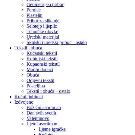
Geometrijski pribor
Pernice
Plastelin
Pribor za slikanje
Selotejp i ljepilo
Tehničke olovke
Uredski materijal
Školski i uredski pribor – ostalo
Tekstil i obuća
Kućanski tekstil
Kuhinjski tekstil
Kupaonski tekstil
Modni dodaci
Obuća
Odjevni tekstil
Posteljina
Tekstil i obuća – ostalo
Kućni ljubimci
Izdvojeno
Božićni asortiman
Dan svih svetih
Valentinovo
Ljetni asortiman
Ljetne igračke
Ručnici