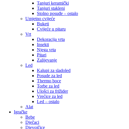
Tanjuri keramički
Tanjuri stakleni
Stolno posuđe – ostalo
Umjetno cvijeće
Buketi
Cvijeće u pitaru
Vrt
Dekoracija vrta
Insekti
Njega vrta
Pitari
Zalijevanje
Led
Kalupi za sladoled
Posude za led
Thermo boce
Torbe za led
Ulošci za frižider
Vrećice za led
Led – ostalo
Alat
Igračke
Bebe
Dječaci
Djevojčice