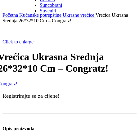
Suncobrani
Suveniri
Početna
Kućanske potrepštine
Ukrasne vrećice
Vrećica Ukrasna
Srednja 26*32*10 Cm – Congratz!
Click to enlarge
Vrećica Ukrasna Srednja
26*32*10 Cm – Congratz!
ongratz!
Registrirajte se za cijene!
Opis proizvoda