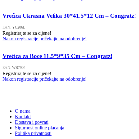
Vrećica Ukrasna Velika 30*41.5*12 Cm – Congratz!
EAN:
YC206L
Registrirajte se za cijene!
Nakon registracije pričekajte na odobrenje!
Vrećica za Boce 11.5*9*35 Cm – Congratz!
EAN:
WB7904
Registrirajte se za cijene!
Nakon registracije pričekajte na odobrenje!
O nama
Kontakt
Dostava i povrati
Sigurnost online plaćanja
Politika privatnosti