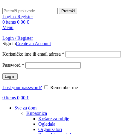
Pretraži
Login / Register
0
items
0,00
€
Menu
Login / Register
Sign in
Create an Account
Obavezno
Korisničko ime ili email adresa
*
Obavezno
Password
*
Log in
Lost your password?
Remember me
0
items
0,00
€
Sve za dom
Kupaonica
Košare za rublje
Ogledala
Organizatori