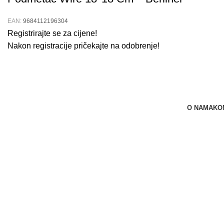
EAN:
9684112196304
Registrirajte se za cijene!
Nakon registracije pričekajte na odobrenje!
O NAMA
KO