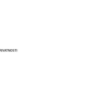
Berliner d.o.o. © 2025
RIVATNOSTI