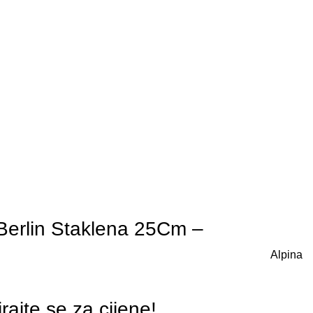
 Berlin Staklena 25Cm –
Alpina
irajte se za cijene!