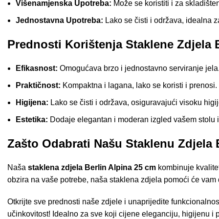
Višenamjenska Upotreba:
Može se koristiti i za skladište
Jednostavna Upotreba:
Lako se čisti i održava, idealna
Prednosti Korištenja Staklene Zdjela 
Efikasnost:
Omogućava brzo i jednostavno serviranje jela
Praktičnost:
Kompaktna i lagana, lako se koristi i prenosi.
Higijena:
Lako se čisti i održava, osiguravajući visoku higi
Estetika:
Dodaje elegantan i moderan izgled vašem stolu il
Zašto Odabrati Našu Staklenu Zdjela 
Naša
staklena zdjela Berlin Alpina 25 cm
kombinuje kvalitet
obzira na vaše potrebe, naša staklena zdjela pomoći će vam d
Otkrijte sve prednosti naše zdjele i unaprijedite funkcionalno
učinkovitost! Idealno za sve koji cijene eleganciju, higijenu 