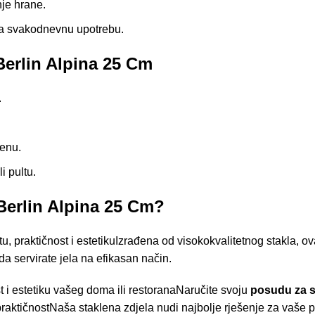
nje hrane.
 za svakodnevnu upotrebu.
Berlin Alpina 25 Cm
.
jenu.
i pultu.
Berlin Alpina 25 Cm?
u, praktičnost i estetikuIzrađena od visokokvalitetnog stakla, 
a servirate jela na efikasan način.
st i estetiku vašeg doma ili restoranaNaručite svoju
posudu za s
i praktičnostNaša staklena zdjela nudi najbolje rješenje za vaše 