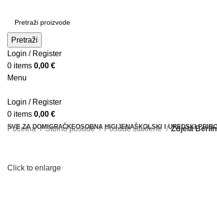
Pretraži
Login / Register
0
items
0,00
€
Menu
Login / Register
0
items
0,00
€
SVE ZA DOM
IGRAČKE
OSOBNA HIGIJENA
ŠKOLSKI I UREDSKI PRIB
Početna
Stolno posuđe
Posude staklene
Zdjela Berli
Click to enlarge