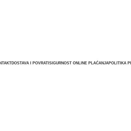
NTAKT
DOSTAVA I POVRATI
SIGURNOST ONLINE PLAĆANJA
POLITIKA P