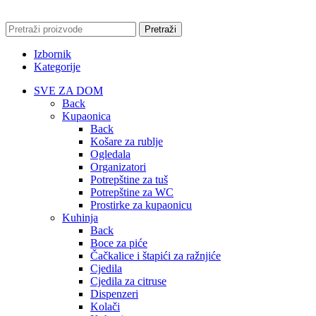
Pretraži
Izbornik
Kategorije
SVE ZA DOM
Back
Kupaonica
Back
Košare za rublje
Ogledala
Organizatori
Potrepštine za tuš
Potrepštine za WC
Prostirke za kupaonicu
Kuhinja
Back
Boce za piće
Čačkalice i štapići za ražnjiće
Cjedila
Cjedila za citruse
Dispenzeri
Kolači