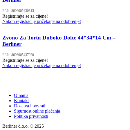
EAN:
8606005430815
Registrirajte se za cijene!
Nakon registracije pričekajte na odobrenje!
Zvono Za Tortu Duboko Dolce 44*34*14 Cm –
Berliner
EAN:
8606005437920
Registrirajte se za cijene!
Nakon registracije pričekajte na odobrenje!
O nama
Kontakt
Dostava i povrati
Sigurnost online plaćanja
Politika privatnosti
Berliner d.o.o. © 2025