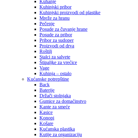
Kuhanje
Kuhinjski pribor
Kuhinjski proizvodi od plastike
Mreže za hranu
Pečenje
Posude za čuvanje hrane
Posude za pribor
Pribor za sudoper
Proizvodi od drva
Roštilj
Stalci za salvete
Štipaljke za vrećice
Vage
Kuhinja – ostalo
Kućanske potrepštine
Back
Baterije
Držači stolnjaka
Gumice za domaćinstvo
Kante za smeće
Kasice
Konopi
Košare
Kućanska plastika
Kutije za organizaciju