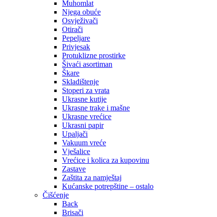
Muhomlat
Njega obuće
Osvježivači
Otirači
Pepeljare
Privjesak
Protuklizne prostirke
Šivaći asortiman
Škare
Skladištenje
Stoperi za vrata
Ukrasne kutije
Ukrasne trake i mašne
Ukrasne vrećice
Ukrasni papir
Upaljači
Vakuum vreće
Vješalice
Vrećice i kolica za kupovinu
Zastave
Zaštita za namještaj
Kućanske potrepštine – ostalo
Čišćenje
Back
Brisači