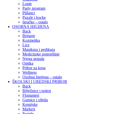
Lopte
Party program
Plišanci
Puzzle i kocke
Igračke – ostalo
OSOBNA HIGIJENA
Back
Brijanje
Kozmetika
Lice
Manikura i pedikura
Medicinske potrepštine
Njega stopala
Optika
Pribor za kosu
Wellness
Osobna higijena – ostalo
ŠKOLSKI I UREDSKI PRIBOR
Back
Bilježnice i notesi
Flomasteri
Gumice i oštrila
Kemijske
Markeri
Pastele