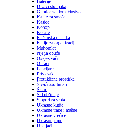
Baterije
Držači stolnjaka
Gumice za domaćinstvo
Kante za smeće
Kasice
Konopi
Košare
Kućanska plastika
Kutije za organizaciju
Muhomlat
Njega obuće
Osvježivači
Otirači
Pepeljare
Privjesak
Protuklizne prostirke
Šivaći asortiman
Škare
Skladištenje
Stoperi za vrata
Ukrasne kutije
Ukrasne trake i mašne
Ukrasne vrećice
Ukrasni papir
Upaljači