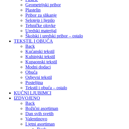
Geometrijski pribor
Plastelin
Pribor za slikanje
Selotejp i ljepilo
Tehničke olovke
Uredski materijal
Školski i uredski pribor – ostalo
TEKSTIL I OBUĆA
Back
Kućanski tekstil
Kuhinjski tekstil
Kupaonski tekstil
Modni dodaci
Obuća
Odjevni tekstil
Posteljina
Tekstil i obuća – ostalo
KUĆNI LJUBIMCI
IZDVOJENO
Back
Božićni asortiman
Dan svih svetih
Valentinovo
Ljetni asortiman