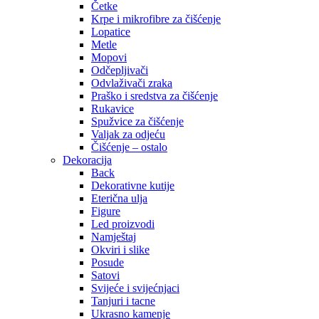
Četke
Krpe i mikrofibre za čišćenje
Lopatice
Metle
Mopovi
Odčepljivači
Odvlaživači zraka
Praško i sredstva za čišćenje
Rukavice
Spužvice za čišćenje
Valjak za odjeću
Čišćenje – ostalo
Dekoracija
Back
Dekorativne kutije
Eterična ulja
Figure
Led proizvodi
Namještaj
Okviri i slike
Posude
Satovi
Svijeće i svijećnjaci
Tanjuri i tacne
Ukrasno kamenje