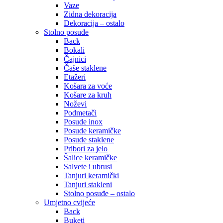
Vaze
Zidna dekoracija
Dekoracija – ostalo
Stolno posuđe
Back
Bokali
Čajnici
Čaše staklene
Etažeri
Košara za voće
Košare za kruh
Noževi
Podmetači
Posude inox
Posude keramičke
Posude staklene
Pribori za jelo
Šalice keramičke
Salvete i ubrusi
Tanjuri keramički
Tanjuri stakleni
Stolno posuđe – ostalo
Umjetno cvijeće
Back
Buketi