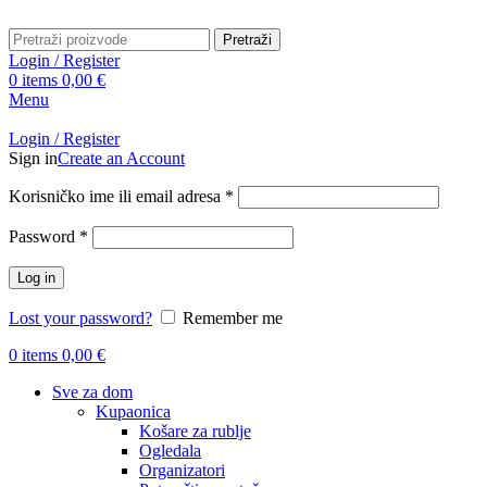
Pretraži
Login / Register
0
items
0,00
€
Menu
Login / Register
Sign in
Create an Account
Obavezno
Korisničko ime ili email adresa
*
Obavezno
Password
*
Log in
Lost your password?
Remember me
0
items
0,00
€
Sve za dom
Kupaonica
Košare za rublje
Ogledala
Organizatori