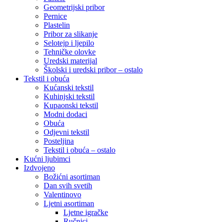
Geometrijski pribor
Pernice
Plastelin
Pribor za slikanje
Selotejp i ljepilo
Tehničke olovke
Uredski materijal
Školski i uredski pribor – ostalo
Tekstil i obuća
Kućanski tekstil
Kuhinjski tekstil
Kupaonski tekstil
Modni dodaci
Obuća
Odjevni tekstil
Posteljina
Tekstil i obuća – ostalo
Kućni ljubimci
Izdvojeno
Božićni asortiman
Dan svih svetih
Valentinovo
Ljetni asortiman
Ljetne igračke
Ručnici