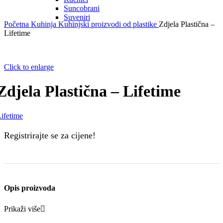
Suncobrani
Suveniri
Početna
Kuhinja
Kuhinjski proizvodi od plastike
Zdjela Plastična –
Lifetime
Click to enlarge
Zdjela Plastična – Lifetime
ifetime
Registrirajte se za cijene!
Opis proizvoda
Prikaži više