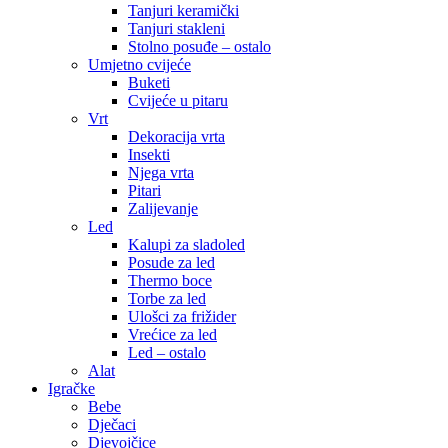
Tanjuri keramički
Tanjuri stakleni
Stolno posuđe – ostalo
Umjetno cvijeće
Buketi
Cvijeće u pitaru
Vrt
Dekoracija vrta
Insekti
Njega vrta
Pitari
Zalijevanje
Led
Kalupi za sladoled
Posude za led
Thermo boce
Torbe za led
Ulošci za frižider
Vrećice za led
Led – ostalo
Alat
Igračke
Bebe
Dječaci
Djevojčice