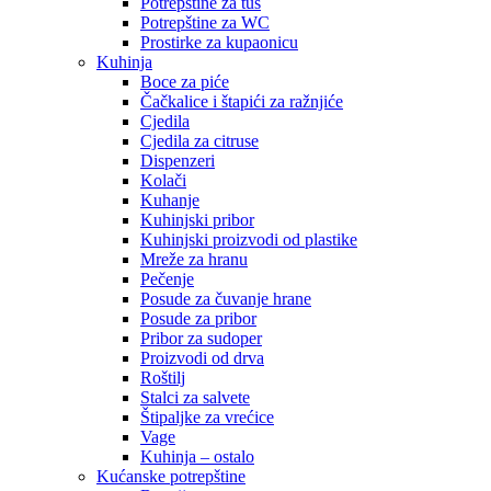
Potrepštine za tuš
Potrepštine za WC
Prostirke za kupaonicu
Kuhinja
Boce za piće
Čačkalice i štapići za ražnjiće
Cjedila
Cjedila za citruse
Dispenzeri
Kolači
Kuhanje
Kuhinjski pribor
Kuhinjski proizvodi od plastike
Mreže za hranu
Pečenje
Posude za čuvanje hrane
Posude za pribor
Pribor za sudoper
Proizvodi od drva
Roštilj
Stalci za salvete
Štipaljke za vrećice
Vage
Kuhinja – ostalo
Kućanske potrepštine