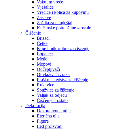
Vakuum vreće
Vješalice
Vrećice i kolica za kupovinu
Zastave
Zaštita za namještaj
Kućanske potrepštine – ostalo
Čišćenje
Brisači
Četke
Krpe i mikrofibre za čišćenje
Lopatice
Metle
Mopovi
Odčepljivači
Odvlaživači zraka
Praško i sredstva za čišćenje
Rukavice
Spužvice za čišćenje
Valjak za odjeću
Čišćenje – ostalo
Dekoracija
Dekorativne kutije
Eterična ulja
Figure
Led proizvodi