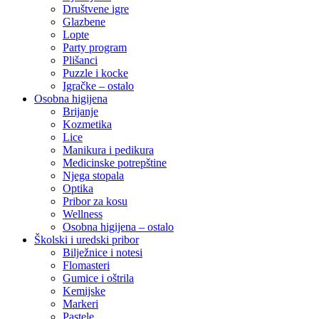
Društvene igre
Glazbene
Lopte
Party program
Plišanci
Puzzle i kocke
Igračke – ostalo
Osobna higijena
Brijanje
Kozmetika
Lice
Manikura i pedikura
Medicinske potrepštine
Njega stopala
Optika
Pribor za kosu
Wellness
Osobna higijena – ostalo
Školski i uredski pribor
Bilježnice i notesi
Flomasteri
Gumice i oštrila
Kemijske
Markeri
Pastele