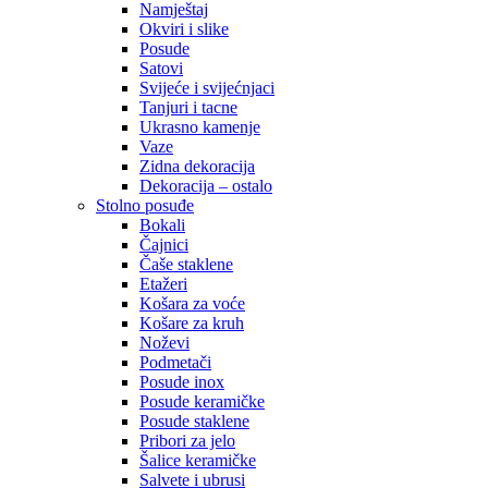
Namještaj
Okviri i slike
Posude
Satovi
Svijeće i svijećnjaci
Tanjuri i tacne
Ukrasno kamenje
Vaze
Zidna dekoracija
Dekoracija – ostalo
Stolno posuđe
Bokali
Čajnici
Čaše staklene
Etažeri
Košara za voće
Košare za kruh
Noževi
Podmetači
Posude inox
Posude keramičke
Posude staklene
Pribori za jelo
Šalice keramičke
Salvete i ubrusi