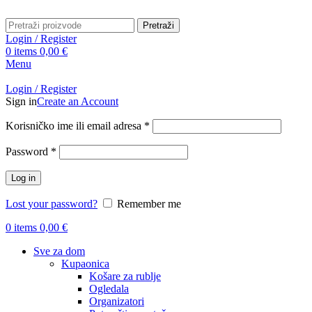
Pretraži
Login / Register
0
items
0,00
€
Menu
Login / Register
Sign in
Create an Account
Obavezno
Korisničko ime ili email adresa
*
Obavezno
Password
*
Log in
Lost your password?
Remember me
0
items
0,00
€
Sve za dom
Kupaonica
Košare za rublje
Ogledala
Organizatori