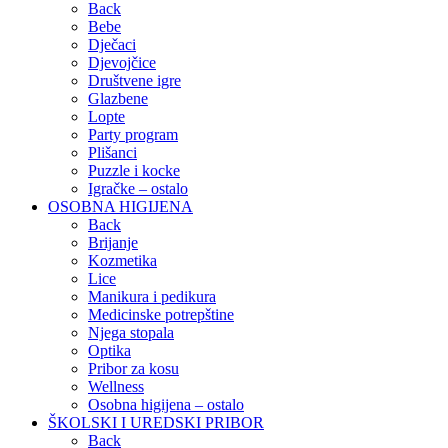
Back
Bebe
Dječaci
Djevojčice
Društvene igre
Glazbene
Lopte
Party program
Plišanci
Puzzle i kocke
Igračke – ostalo
OSOBNA HIGIJENA
Back
Brijanje
Kozmetika
Lice
Manikura i pedikura
Medicinske potrepštine
Njega stopala
Optika
Pribor za kosu
Wellness
Osobna higijena – ostalo
ŠKOLSKI I UREDSKI PRIBOR
Back