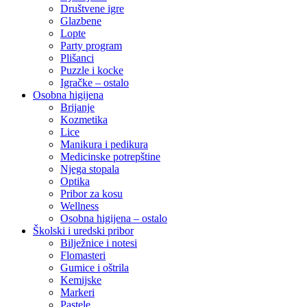
Društvene igre
Glazbene
Lopte
Party program
Plišanci
Puzzle i kocke
Igračke – ostalo
Osobna higijena
Brijanje
Kozmetika
Lice
Manikura i pedikura
Medicinske potrepštine
Njega stopala
Optika
Pribor za kosu
Wellness
Osobna higijena – ostalo
Školski i uredski pribor
Bilježnice i notesi
Flomasteri
Gumice i oštrila
Kemijske
Markeri
Pastele