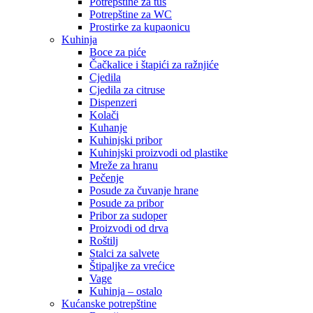
Potrepštine za tuš
Potrepštine za WC
Prostirke za kupaonicu
Kuhinja
Boce za piće
Čačkalice i štapići za ražnjiće
Cjedila
Cjedila za citruse
Dispenzeri
Kolači
Kuhanje
Kuhinjski pribor
Kuhinjski proizvodi od plastike
Mreže za hranu
Pečenje
Posude za čuvanje hrane
Posude za pribor
Pribor za sudoper
Proizvodi od drva
Roštilj
Stalci za salvete
Štipaljke za vrećice
Vage
Kuhinja – ostalo
Kućanske potrepštine