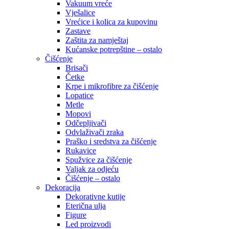
Vakuum vreće
Vješalice
Vrećice i kolica za kupovinu
Zastave
Zaštita za namještaj
Kućanske potrepštine – ostalo
Čišćenje
Brisači
Četke
Krpe i mikrofibre za čišćenje
Lopatice
Metle
Mopovi
Odčepljivači
Odvlaživači zraka
Praško i sredstva za čišćenje
Rukavice
Spužvice za čišćenje
Valjak za odjeću
Čišćenje – ostalo
Dekoracija
Dekorativne kutije
Eterična ulja
Figure
Led proizvodi