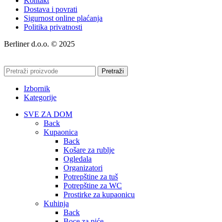
Kontakt
Dostava i povrati
Sigurnost online plaćanja
Politika privatnosti
Berliner d.o.o. © 2025
Pretraži
Izbornik
Kategorije
SVE ZA DOM
Back
Kupaonica
Back
Košare za rublje
Ogledala
Organizatori
Potrepštine za tuš
Potrepštine za WC
Prostirke za kupaonicu
Kuhinja
Back
Boce za piće