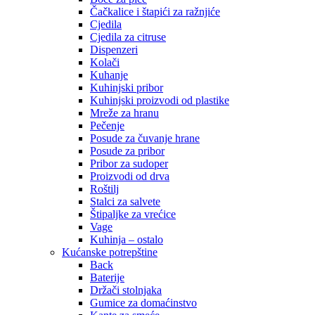
Čačkalice i štapići za ražnjiće
Cjedila
Cjedila za citruse
Dispenzeri
Kolači
Kuhanje
Kuhinjski pribor
Kuhinjski proizvodi od plastike
Mreže za hranu
Pečenje
Posude za čuvanje hrane
Posude za pribor
Pribor za sudoper
Proizvodi od drva
Roštilj
Stalci za salvete
Štipaljke za vrećice
Vage
Kuhinja – ostalo
Kućanske potrepštine
Back
Baterije
Držači stolnjaka
Gumice za domaćinstvo