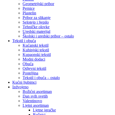
Geometrijski pribor
Pernice
Plastelin
Pribor za slikanje
Selotejp i ljepilo
Tehničke olovke
Uredski materijal
Školski i uredski pribor – ostalo
Tekstil i obuća
Kućanski tekstil
Kuhinjski tekstil
Kupaonski tekstil
Modni dodaci
Obuća
Odjevni tekstil
Posteljina
Tekstil i obuća – ostalo
Kućni ljubimci
Izdvojeno
Božićni asortiman
Dan svih svetih
Valentinovo
Ljetni asortiman
Ljetne igračke
Ručnici