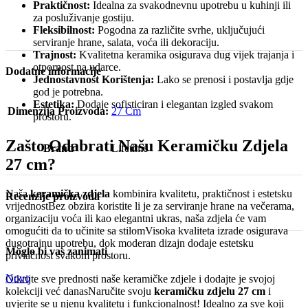
Praktičnost:
Idealna za svakodnevnu upotrebu u kuhinji ili
za posluživanje gostiju.
Fleksibilnost:
Pogodna za različite svrhe, uključujući
serviranje hrane, salata, voća ili dekoraciju.
Trajnost:
Kvalitetna keramika osigurava dug vijek trajanja i
otpornost na udarce.
Dodatne informacije
Jednostavnost Korištenja:
Lako se prenosi i postavlja gdje
god je potrebna.
Estetika:
Dodaje sofisticiran i elegantan izgled svakom
Dimenzija Proizvoda:
27 Cm
prostoru.
Zašto Odabrati Našu Keramičku Zdjela
Brand
Lifetime
27 cm?
Naša
keramička zdjela
kombinira kvalitetu, praktičnost i estetsku
Recenzije proizvoda
vrijednostBez obzira koristite li je za serviranje hrane na večerama,
organizaciju voća ili kao elegantni ukras, naša zdjela će vam
omogućiti da to učinite sa stilomVisoka kvaliteta izrade osigurava
dugotrajnu upotrebu, dok moderan dizajn dodaje estetsku
Moglo bi vas zanimati
privlačnost svakom prostoru.
Novo
Otkrijte sve prednosti naše keramičke zdjele i dodajte je svojoj
kolekciji već danasNaručite svoju
keramičku zdjelu 27 cm
i
uvjerite se u njenu kvalitetu i funkcionalnost! Idealno za sve koji