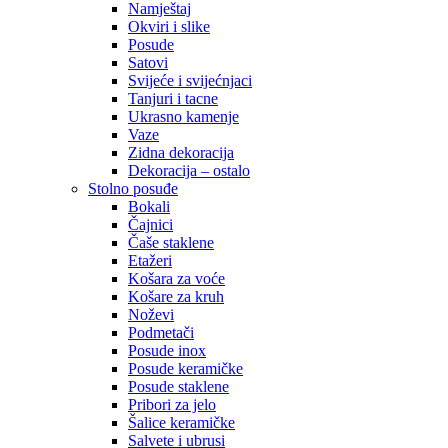
Namještaj
Okviri i slike
Posude
Satovi
Svijeće i svijećnjaci
Tanjuri i tacne
Ukrasno kamenje
Vaze
Zidna dekoracija
Dekoracija – ostalo
Stolno posuđe
Bokali
Čajnici
Čaše staklene
Etažeri
Košara za voće
Košare za kruh
Noževi
Podmetači
Posude inox
Posude keramičke
Posude staklene
Pribori za jelo
Šalice keramičke
Salvete i ubrusi