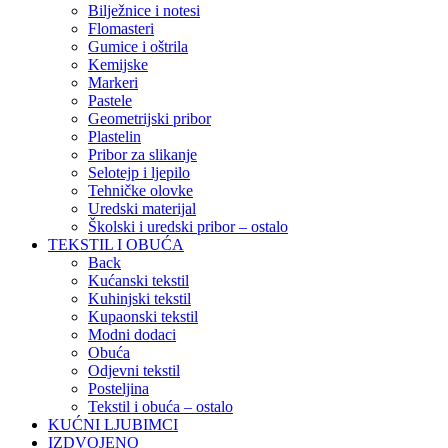
Bilježnice i notesi
Flomasteri
Gumice i oštrila
Kemijske
Markeri
Pastele
Geometrijski pribor
Plastelin
Pribor za slikanje
Selotejp i ljepilo
Tehničke olovke
Uredski materijal
Školski i uredski pribor – ostalo
TEKSTIL I OBUĆA
Back
Kućanski tekstil
Kuhinjski tekstil
Kupaonski tekstil
Modni dodaci
Obuća
Odjevni tekstil
Posteljina
Tekstil i obuća – ostalo
KUĆNI LJUBIMCI
IZDVOJENO