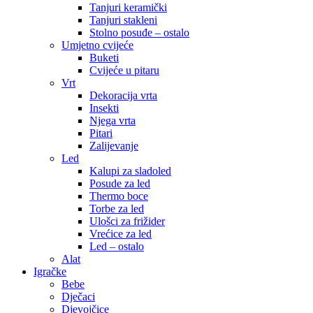
Tanjuri keramički
Tanjuri stakleni
Stolno posuđe – ostalo
Umjetno cvijeće
Buketi
Cvijeće u pitaru
Vrt
Dekoracija vrta
Insekti
Njega vrta
Pitari
Zalijevanje
Led
Kalupi za sladoled
Posude za led
Thermo boce
Torbe za led
Ulošci za frižider
Vrećice za led
Led – ostalo
Alat
Igračke
Bebe
Dječaci
Djevojčice