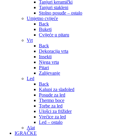
Tanjuri keramički
Tanjuri stakleni
Stolno posuđe – ostalo
Umjetno cvijeće
Back
Buketi
Cvijeće u pitaru
Vrt
Back
Dekoracija vrta
Insekti
Njega vrta
Pitari
Zalijevanje
Led
Back
Kalupi za sladoled
Posude za led
Thermo boce
Torbe za led
Ulošci za frižider
Vrećice za led
Led – ostalo
Alat
IGRAČKE