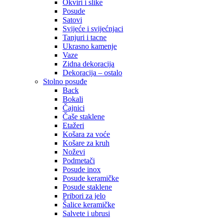
Okviri i slike
Posude
Satovi
Svijeće i svijećnjaci
Tanjuri i tacne
Ukrasno kamenje
Vaze
Zidna dekoracija
Dekoracija – ostalo
Stolno posuđe
Back
Bokali
Čajnici
Čaše staklene
Etažeri
Košara za voće
Košare za kruh
Noževi
Podmetači
Posude inox
Posude keramičke
Posude staklene
Pribori za jelo
Šalice keramičke
Salvete i ubrusi