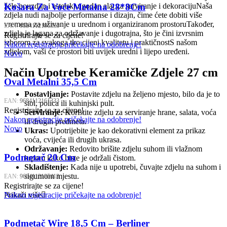
žele pouzdan i estetski ugodan alat za serviranje i dekoracijuNaša
Košara Za Voće Metalna 28*8Cm
zdjela nudi najbolje performanse i dizajn, čime ćete dobiti više
vremena za uživanje u urednom i organiziranom prostoruTakođer,
EAN:
9684112196335
zdjela je lagana za održavanje i dugotrajna, što je čini izvrsnim
Registrirajte se za cijene!
izborom za svakoga tko cijeni kvalitetu i praktičnostS našom
Nakon registracije pričekajte na odobrenje!
zdjelom, vaši će prostori biti uvijek uredni i lijepo uređeni.
Novo
Način Upotrebe Keramičke Zdjele 27 cm
Oval Metalni 35,5 Cm
Postavljanje:
Postavite zdjelu na željeno mjesto, bilo da je to
EAN:
9684112161333
stol, polica ili kuhinjski pult.
Registrirajte se za cijene!
Serviranje:
Koristite zdjelu za serviranje hrane, salata, voća
Nakon registracije pričekajte na odobrenje!
ili drugih predmeta.
Novo
Ukras:
Upotrijebite je kao dekorativni element za prikaz
voća, cvijeća ili drugih ukrasa.
Održavanje:
Redovito brišite zdjelu suhom ili vlažnom
Podmetač 20 Cm
krpom kako biste je održali čistom.
Skladištenje:
Kada nije u upotrebi, čuvajte zdjelu na suhom i
sigurnom mjestu.
EAN:
9684112195413
Registrirajte se za cijene!
Nakon registracije pričekajte na odobrenje!
Prikaži više
Podmetač Wire 18,5 Cm – Berliner