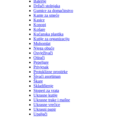
Baterije
Držači stolnjaka
Gumice za domaćinstvo
Kante za smeće
Kasice
Konopi
Košare
Kućanska plastika
Kutije za organizaciju
Muhomlat
Njega obuće
Osvježivači
Otirači
Pepeljare
Privjesak
Protuklizne prostirke
Šivaći asortiman
Škare
Skladištenje
Stoperi za vrata
Ukrasne kutije
Ukrasne trake i mašne
Ukrasne vrećice
Ukrasni papir
Upaljači