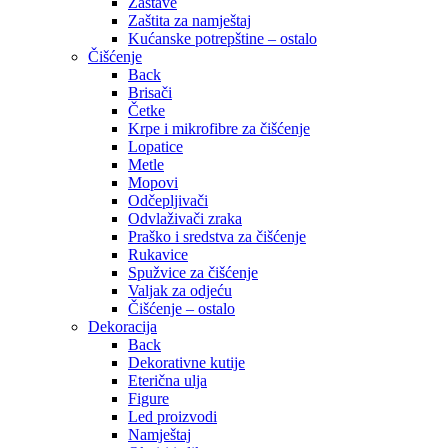
Zastave
Zaštita za namještaj
Kućanske potrepštine – ostalo
Čišćenje
Back
Brisači
Četke
Krpe i mikrofibre za čišćenje
Lopatice
Metle
Mopovi
Odčepljivači
Odvlaživači zraka
Praško i sredstva za čišćenje
Rukavice
Spužvice za čišćenje
Valjak za odjeću
Čišćenje – ostalo
Dekoracija
Back
Dekorativne kutije
Eterična ulja
Figure
Led proizvodi
Namještaj