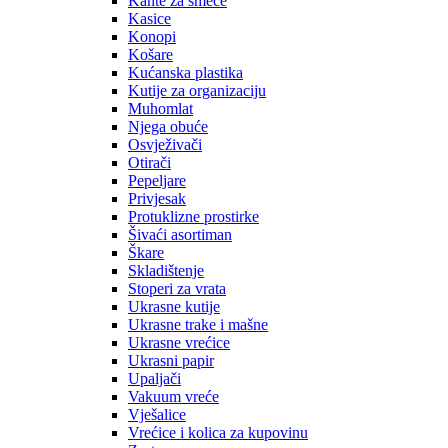
Kante za smeće
Kasice
Konopi
Košare
Kućanska plastika
Kutije za organizaciju
Muhomlat
Njega obuće
Osvježivači
Otirači
Pepeljare
Privjesak
Protuklizne prostirke
Šivaći asortiman
Škare
Skladištenje
Stoperi za vrata
Ukrasne kutije
Ukrasne trake i mašne
Ukrasne vrećice
Ukrasni papir
Upaljači
Vakuum vreće
Vješalice
Vrećice i kolica za kupovinu