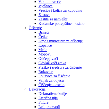
Vakuum vreće
Vješalice
Vrećice i kolica za kupovinu
Zastave
Zaštita za namještaj
Kućanske potrepštine – ostalo
Čišćenje
Brisači
Četke
Krpe i mikrofibre za čišćenje
Lopatice
Metle
Mopovi
Odčepljivači
Odvlaživači zraka
Praško i sredstva za čišćenje
Rukavice
Spužvice za čišćenje
Valjak za odjeću
Čišćenje – ostalo
Dekoracija
Dekorativne kutije
Eterična ulja
Figure
Led proizvodi