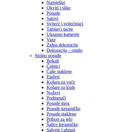
Namještaj
Okviri i slike
Posude
Satovi
Svijeće i svijećnjaci
Tanjuri i tacne
Ukrasno kamenje
Vaze
Zidna dekoracija
Dekoracija – ostalo
Stolno posuđe
Bokali
Čajnici
Čaše staklene
Etažeri
Košara za voće
Košare za kruh
Noževi
Podmetači
Posude inox
Posude keramičke
Posude staklene
Pribori za jelo
Šalice keramičke
Salvete i ubrusi