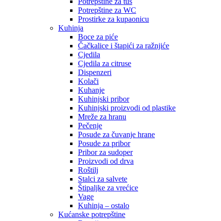
Potrepštine za tuš
Potrepštine za WC
Prostirke za kupaonicu
Kuhinja
Boce za piće
Čačkalice i štapići za ražnjiće
Cjedila
Cjedila za citruse
Dispenzeri
Kolači
Kuhanje
Kuhinjski pribor
Kuhinjski proizvodi od plastike
Mreže za hranu
Pečenje
Posude za čuvanje hrane
Posude za pribor
Pribor za sudoper
Proizvodi od drva
Roštilj
Stalci za salvete
Štipaljke za vrećice
Vage
Kuhinja – ostalo
Kućanske potrepštine