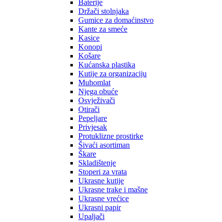
Baterije
Držači stolnjaka
Gumice za domaćinstvo
Kante za smeće
Kasice
Konopi
Košare
Kućanska plastika
Kutije za organizaciju
Muhomlat
Njega obuće
Osvježivači
Otirači
Pepeljare
Privjesak
Protuklizne prostirke
Šivaći asortiman
Škare
Skladištenje
Stoperi za vrata
Ukrasne kutije
Ukrasne trake i mašne
Ukrasne vrećice
Ukrasni papir
Upaljači