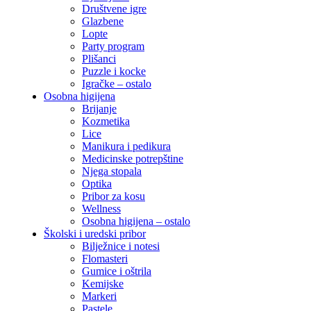
Društvene igre
Glazbene
Lopte
Party program
Plišanci
Puzzle i kocke
Igračke – ostalo
Osobna higijena
Brijanje
Kozmetika
Lice
Manikura i pedikura
Medicinske potrepštine
Njega stopala
Optika
Pribor za kosu
Wellness
Osobna higijena – ostalo
Školski i uredski pribor
Bilježnice i notesi
Flomasteri
Gumice i oštrila
Kemijske
Markeri
Pastele