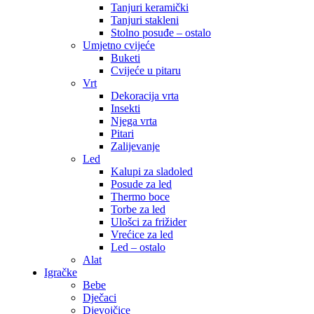
Tanjuri keramički
Tanjuri stakleni
Stolno posuđe – ostalo
Umjetno cvijeće
Buketi
Cvijeće u pitaru
Vrt
Dekoracija vrta
Insekti
Njega vrta
Pitari
Zalijevanje
Led
Kalupi za sladoled
Posude za led
Thermo boce
Torbe za led
Ulošci za frižider
Vrećice za led
Led – ostalo
Alat
Igračke
Bebe
Dječaci
Djevojčice