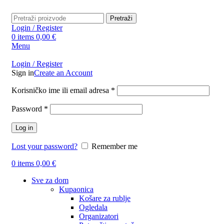
Pretraži
Login / Register
0
items
0,00
€
Menu
Login / Register
Sign in
Create an Account
Obavezno
Korisničko ime ili email adresa
*
Obavezno
Password
*
Log in
Lost your password?
Remember me
0
items
0,00
€
Sve za dom
Kupaonica
Košare za rublje
Ogledala
Organizatori