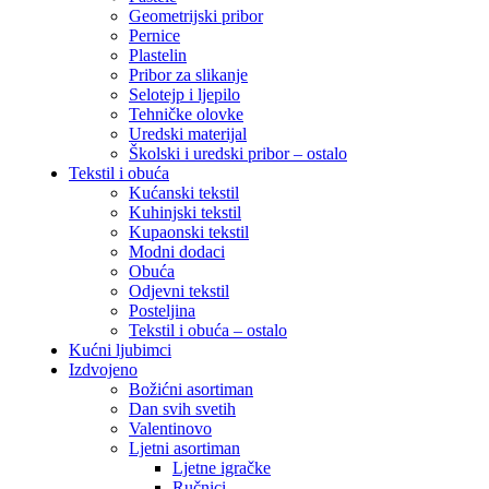
Geometrijski pribor
Pernice
Plastelin
Pribor za slikanje
Selotejp i ljepilo
Tehničke olovke
Uredski materijal
Školski i uredski pribor – ostalo
Tekstil i obuća
Kućanski tekstil
Kuhinjski tekstil
Kupaonski tekstil
Modni dodaci
Obuća
Odjevni tekstil
Posteljina
Tekstil i obuća – ostalo
Kućni ljubimci
Izdvojeno
Božićni asortiman
Dan svih svetih
Valentinovo
Ljetni asortiman
Ljetne igračke
Ručnici