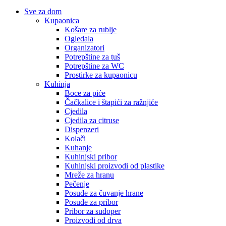
Sve za dom
Kupaonica
Košare za rublje
Ogledala
Organizatori
Potrepštine za tuš
Potrepštine za WC
Prostirke za kupaonicu
Kuhinja
Boce za piće
Čačkalice i štapići za ražnjiće
Cjedila
Cjedila za citruse
Dispenzeri
Kolači
Kuhanje
Kuhinjski pribor
Kuhinjski proizvodi od plastike
Mreže za hranu
Pečenje
Posude za čuvanje hrane
Posude za pribor
Pribor za sudoper
Proizvodi od drva