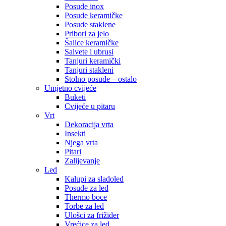
Posude inox
Posude keramičke
Posude staklene
Pribori za jelo
Šalice keramičke
Salvete i ubrusi
Tanjuri keramički
Tanjuri stakleni
Stolno posuđe – ostalo
Umjetno cvijeće
Buketi
Cvijeće u pitaru
Vrt
Dekoracija vrta
Insekti
Njega vrta
Pitari
Zalijevanje
Led
Kalupi za sladoled
Posude za led
Thermo boce
Torbe za led
Ulošci za frižider
Vrećice za led