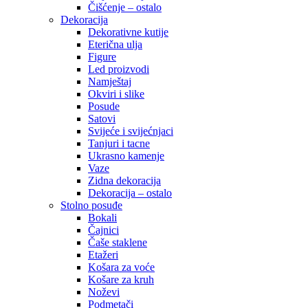
Čišćenje – ostalo
Dekoracija
Dekorativne kutije
Eterična ulja
Figure
Led proizvodi
Namještaj
Okviri i slike
Posude
Satovi
Svijeće i svijećnjaci
Tanjuri i tacne
Ukrasno kamenje
Vaze
Zidna dekoracija
Dekoracija – ostalo
Stolno posuđe
Bokali
Čajnici
Čaše staklene
Etažeri
Košara za voće
Košare za kruh
Noževi
Podmetači