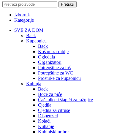
Pretraži
Izbornik
Kategorije
SVE ZA DOM
Back
Kupaonica
Back
Košare za rublje
Ogledala
Organizatori
Potrepštine za tuš
Potrepštine za WC
Prostirke za kupaonicu
Kuhinja
Back
Boce za piće
Čačkalice i štapići za ražnjiće
Cjedila
Cjedila za citruse
Dispenzeri
Kolači
Kuhanje
Kuhinjski pribor