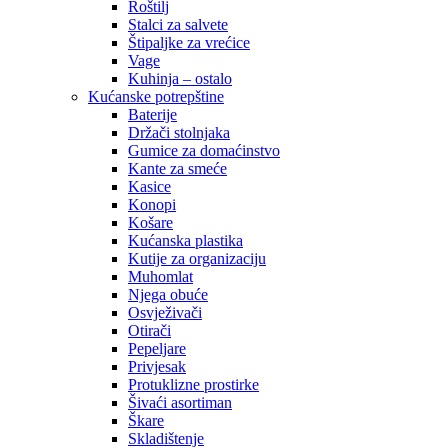
Roštilj
Stalci za salvete
Štipaljke za vrećice
Vage
Kuhinja – ostalo
Kućanske potrepštine
Baterije
Držači stolnjaka
Gumice za domaćinstvo
Kante za smeće
Kasice
Konopi
Košare
Kućanska plastika
Kutije za organizaciju
Muhomlat
Njega obuće
Osvježivači
Otirači
Pepeljare
Privjesak
Protuklizne prostirke
Šivaći asortiman
Škare
Skladištenje