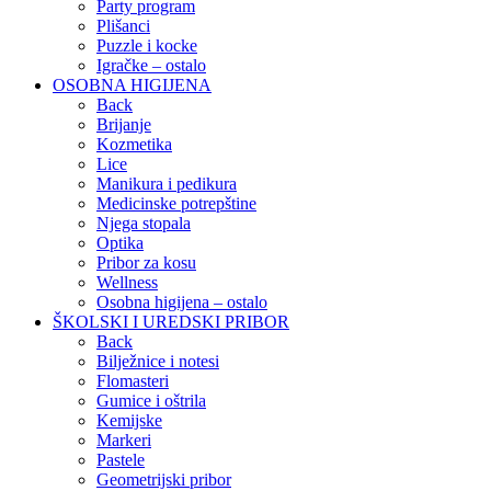
Party program
Plišanci
Puzzle i kocke
Igračke – ostalo
OSOBNA HIGIJENA
Back
Brijanje
Kozmetika
Lice
Manikura i pedikura
Medicinske potrepštine
Njega stopala
Optika
Pribor za kosu
Wellness
Osobna higijena – ostalo
ŠKOLSKI I UREDSKI PRIBOR
Back
Bilježnice i notesi
Flomasteri
Gumice i oštrila
Kemijske
Markeri
Pastele
Geometrijski pribor