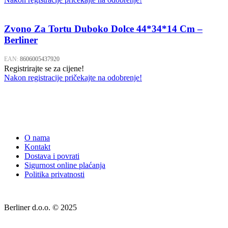
Zvono Za Tortu Duboko Dolce 44*34*14 Cm –
Berliner
EAN:
8606005437920
Registrirajte se za cijene!
Nakon registracije pričekajte na odobrenje!
O nama
Kontakt
Dostava i povrati
Sigurnost online plaćanja
Politika privatnosti
Berliner d.o.o. © 2025