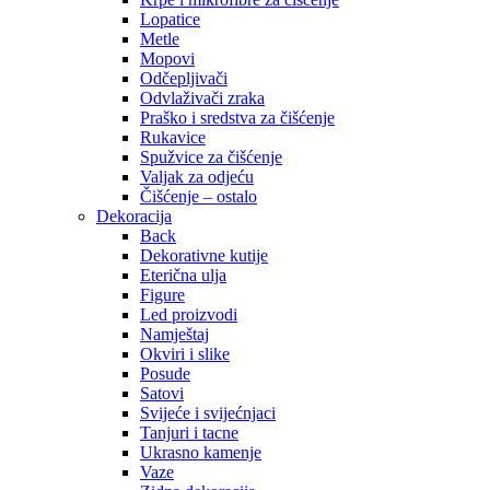
Lopatice
Metle
Mopovi
Odčepljivači
Odvlaživači zraka
Praško i sredstva za čišćenje
Rukavice
Spužvice za čišćenje
Valjak za odjeću
Čišćenje – ostalo
Dekoracija
Back
Dekorativne kutije
Eterična ulja
Figure
Led proizvodi
Namještaj
Okviri i slike
Posude
Satovi
Svijeće i svijećnjaci
Tanjuri i tacne
Ukrasno kamenje
Vaze