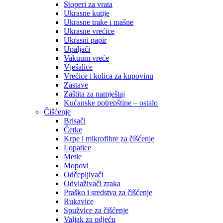
Stoperi za vrata
Ukrasne kutije
Ukrasne trake i mašne
Ukrasne vrećice
Ukrasni papir
Upaljači
Vakuum vreće
Vješalice
Vrećice i kolica za kupovinu
Zastave
Zaštita za namještaj
Kućanske potrepštine – ostalo
Čišćenje
Brisači
Četke
Krpe i mikrofibre za čišćenje
Lopatice
Metle
Mopovi
Odčepljivači
Odvlaživači zraka
Praško i sredstva za čišćenje
Rukavice
Spužvice za čišćenje
Valjak za odjeću