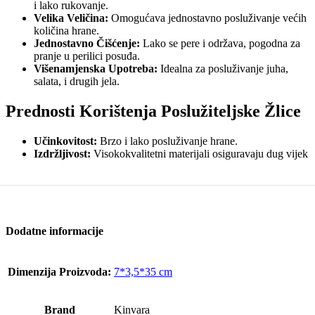
i lako rukovanje.
Velika Veličina:
Omogućava jednostavno posluživanje većih
količina hrane.
Jednostavno Čišćenje:
Lako se pere i održava, pogodna za
pranje u perilici posuđa.
Višenamjenska Upotreba:
Idealna za posluživanje juha,
salata, i drugih jela.
Prednosti Korištenja Poslužiteljske Žlice
Učinkovitost:
Brzo i lako posluživanje hrane.
Izdržljivost:
Visokokvalitetni materijali osiguravaju dug vijek
trajanja proizvoda.
Jednostavno Održavanje:
Mogućnost pranja u perilici
posuđa za lako održavanje čistoće.
Praktičnost:
Kompaktna veličina omogućava jednostavno
skladištenje u kuhinjskoj ladici.
Elegantan Dizajn:
Moderan izgled koji se uklapa u svaku
Dodatne informacije
kuhinju.
Zašto Odabrati Našu Poslužiteljsku
Dimenzija Proizvoda:
7*3,5*35 cm
Žlicu?
Brand
Kinvara