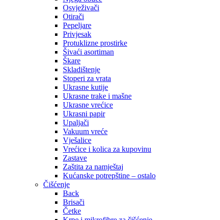
Osvježivači
Otirači
Pepeljare
Privjesak
Protuklizne prostirke
Šivaći asortiman
Škare
Skladištenje
Stoperi za vrata
Ukrasne kutije
Ukrasne trake i mašne
Ukrasne vrećice
Ukrasni papir
Upaljači
Vakuum vreće
Vješalice
Vrećice i kolica za kupovinu
Zastave
Zaštita za namještaj
Kućanske potrepštine – ostalo
Čišćenje
Back
Brisači
Četke
Krpe i mikrofibre za čišćenje