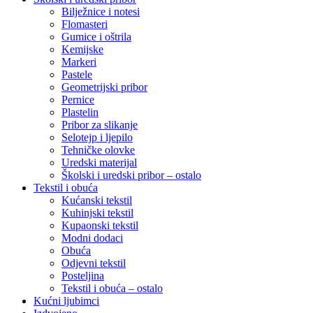
Bilježnice i notesi
Flomasteri
Gumice i oštrila
Kemijske
Markeri
Pastele
Geometrijski pribor
Pernice
Plastelin
Pribor za slikanje
Selotejp i ljepilo
Tehničke olovke
Uredski materijal
Školski i uredski pribor – ostalo
Tekstil i obuća
Kućanski tekstil
Kuhinjski tekstil
Kupaonski tekstil
Modni dodaci
Obuća
Odjevni tekstil
Posteljina
Tekstil i obuća – ostalo
Kućni ljubimci