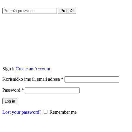
Pretraži
Login / Register
0,00
€
Login / Register
Sign in
Create an Account
Obavezno
Korisničko ime ili email adresa
*
Obavezno
Password
*
Log in
Lost your password?
Remember me
0,00
€