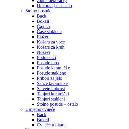
Zidna dekoracija
Dekoracija – ostalo
Stolno posuđe
Back
Bokali
Čajnici
Čaše staklene
Etažeri
Košara za voće
Košare za kruh
Noževi
Podmetači
Posude inox
Posude keramičke
Posude staklene
Pribori za jelo
Šalice keramičke
Salvete i ubrusi
Tanjuri keramički
Tanjuri stakleni
Stolno posuđe – ostalo
Umjetno cvijeće
Back
Buketi
Cvijeće u pitaru