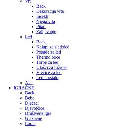
Vrt
Back
Dekoracija vrta
Insekti
Njega vrta
Pitari
Zalijevanje
Led
Back
Kalupi za sladoled
Posude za led
Thermo boce
Torbe za led
Ulošci za frižider
Vrećice za led
Led – ostalo
Alat
IGRAČKE
Back
Bebe
Dječaci
Djevojčice
Društvene igre
Glazbene
Lopte