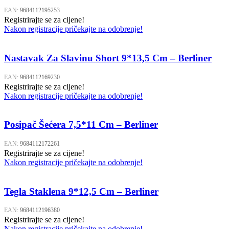
Korištenje:
Koristite žlicu za posluživanje juha, salata ili
drugih jela.
EAN:
9684112195253
Registrirajte se za cijene!
Čišćenje:
Nakon upotrebe, operite žlicu toplom vodom i
Nakon registracije pričekajte na odobrenje!
deterdžentom ili stavite u perilicu posuđa.
Skladištenje:
Osušite žlicu i spremite je na suho mjesto.
Nastavak Za Slavinu Short 9*13,5 Cm – Berliner
Prikaži više
EAN:
9684112169230
Registrirajte se za cijene!
Nakon registracije pričekajte na odobrenje!
Posipač Šećera 7,5*11 Cm – Berliner
EAN:
9684112172261
Registrirajte se za cijene!
Nakon registracije pričekajte na odobrenje!
Tegla Staklena 9*12,5 Cm – Berliner
EAN:
9684112196380
Registrirajte se za cijene!
Nakon registracije pričekajte na odobrenje!