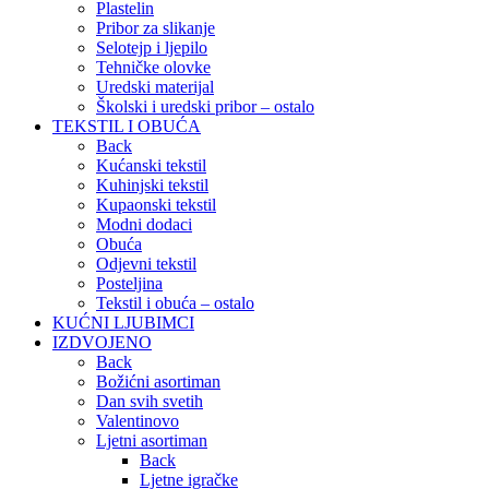
Plastelin
Pribor za slikanje
Selotejp i ljepilo
Tehničke olovke
Uredski materijal
Školski i uredski pribor – ostalo
TEKSTIL I OBUĆA
Back
Kućanski tekstil
Kuhinjski tekstil
Kupaonski tekstil
Modni dodaci
Obuća
Odjevni tekstil
Posteljina
Tekstil i obuća – ostalo
KUĆNI LJUBIMCI
IZDVOJENO
Back
Božićni asortiman
Dan svih svetih
Valentinovo
Ljetni asortiman
Back
Ljetne igračke