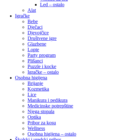
Led – ostalo
Alat
Igračke
Bebe
Dječaci
Djevojčice
Društvene igre
Glazbene
Lopte
Party program
Plišanci
Puzzle i kocke
Igračke – ostalo
Osobna higijena
Brijanje
Kozmetika
Lice
Manikura i pedikura
Medicinske potrepštine
Njega stopala
Optika
Pribor za kosu
Wellness
Osobna higijena – ostalo
Školski i uredski pribor