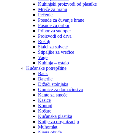
Kuhinjski proizvodi od plastike
Mreže za hranu
Pečenje
Posude za čuvanje hrane
Posude za pribor
Pribor za sudoper
Proizvodi od drva
Roštilj
Stalci za salvete
Štipaljke za vrećice
Vage
Kuhinja – ostalo
Kućanske potrepštine
Back
Baterije
Držači stolnjaka
Gumice za domaćinstvo
Kante za smeće
Kasice
Konopi
Košare
Kućanska plastika
Kutije za organizaciju
Muhomlat
Njega obuće