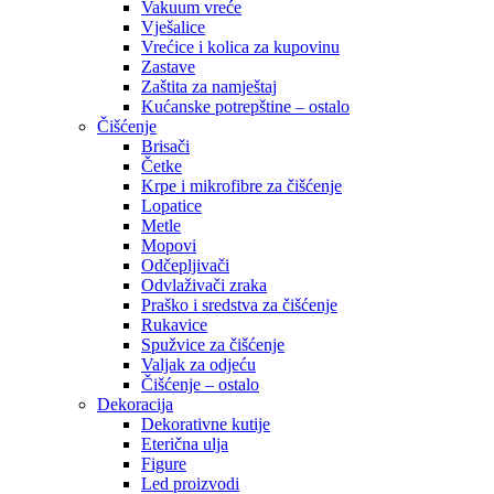
Vakuum vreće
Vješalice
Vrećice i kolica za kupovinu
Zastave
Zaštita za namještaj
Kućanske potrepštine – ostalo
Čišćenje
Brisači
Četke
Krpe i mikrofibre za čišćenje
Lopatice
Metle
Mopovi
Odčepljivači
Odvlaživači zraka
Praško i sredstva za čišćenje
Rukavice
Spužvice za čišćenje
Valjak za odjeću
Čišćenje – ostalo
Dekoracija
Dekorativne kutije
Eterična ulja
Figure
Led proizvodi