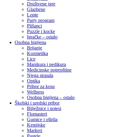
Društvene igre
Glazbene
Lopte
Party program
Plišanci
Puzzle i kocke
Igračke – ostalo
Osobna higijena
Brijanje
Kozmetika
Lice
Manikura i pedikura
Medicinske potrepštine
Njega stopala
Optika
Pribor za kosu
Wellness
Osobna higijena – ostalo
Školski i uredski pribor
Bilježnice i notesi
Flomasteri
Gumice i oštrila
Kemijske
Markeri
Pastele