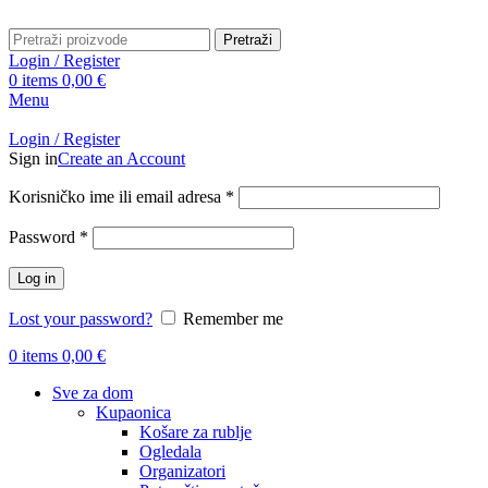
Pretraži
Login / Register
0
items
0,00
€
Menu
Login / Register
Sign in
Create an Account
Obavezno
Korisničko ime ili email adresa
*
Obavezno
Password
*
Log in
Lost your password?
Remember me
0
items
0,00
€
Sve za dom
Kupaonica
Košare za rublje
Ogledala
Organizatori