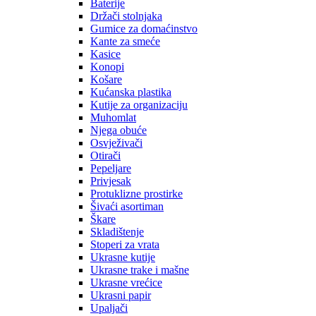
Baterije
Držači stolnjaka
Gumice za domaćinstvo
Kante za smeće
Kasice
Konopi
Košare
Kućanska plastika
Kutije za organizaciju
Muhomlat
Njega obuće
Osvježivači
Otirači
Pepeljare
Privjesak
Protuklizne prostirke
Šivaći asortiman
Škare
Skladištenje
Stoperi za vrata
Ukrasne kutije
Ukrasne trake i mašne
Ukrasne vrećice
Ukrasni papir
Upaljači