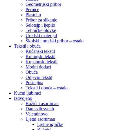
Geometrijski pribor
Pernice
Plastelin
Pribor za slikanje
Selotejp i ljepilo
Tehničke olovke
Uredski materijal
Školski i uredski pribor – ostalo
Tekstil i obuća
Kućanski tekstil
Kuhinjski tekstil
Kupaonski tekstil
Modni dodaci
Obuća
Odjevni tekstil
Posteljina
Tekstil i obuća – ostalo
Kućni ljubimci
Izdvojeno
Božićni asortiman
Dan svih svetih
Valentinovo
Ljetni asortiman
Ljetne igračke
Ručnici