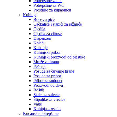
Potrepštine za tuš
Potrepštine za WC
Prostirke za kupaonicu
Kuhinja
Boce za piće
Čačkalice i štapići za ražnjiće
Cjedila
Cjedila za citruse
Dispenzeri
Kolači
Kuhanje
Kuhinjski pribor
Kuhinjski proizvodi od plastike
Mreže za hranu
Pečenje
Posude za čuvanje hrane
Posude za pribor
Pribor za sudoper
Proizvodi od drva
Roštilj
Stalci za salvete
Štipaljke za vrećice
Vage
Kuhinja – ostalo
Kućanske potrepštine