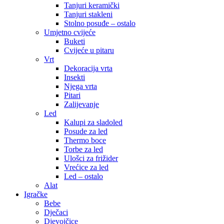
Tanjuri keramički
Tanjuri stakleni
Stolno posuđe – ostalo
Umjetno cvijeće
Buketi
Cvijeće u pitaru
Vrt
Dekoracija vrta
Insekti
Njega vrta
Pitari
Zalijevanje
Led
Kalupi za sladoled
Posude za led
Thermo boce
Torbe za led
Ulošci za frižider
Vrećice za led
Led – ostalo
Alat
Igračke
Bebe
Dječaci
Djevojčice