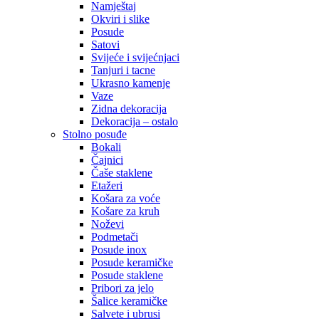
Namještaj
Okviri i slike
Posude
Satovi
Svijeće i svijećnjaci
Tanjuri i tacne
Ukrasno kamenje
Vaze
Zidna dekoracija
Dekoracija – ostalo
Stolno posuđe
Bokali
Čajnici
Čaše staklene
Etažeri
Košara za voće
Košare za kruh
Noževi
Podmetači
Posude inox
Posude keramičke
Posude staklene
Pribori za jelo
Šalice keramičke
Salvete i ubrusi