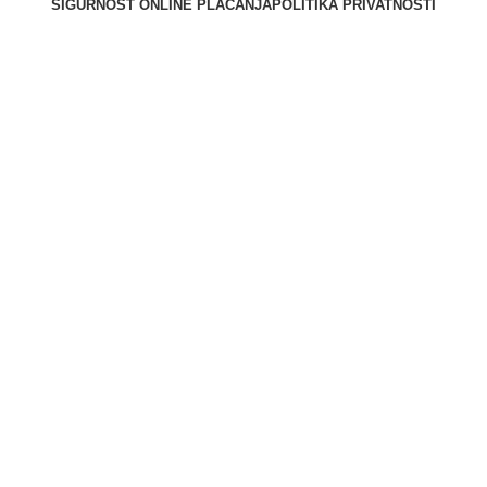
SIGURNOST ONLINE PLAĆANJA
POLITIKA PRIVATNOSTI
Berliner d.o.o. © 2025