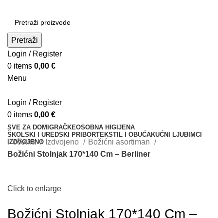
Pretraži
Login / Register
0
items
0,00
€
Menu
Login / Register
0
items
0,00
€
SVE ZA DOM
IGRAČKE
OSOBNA HIGIJENA
ŠKOLSKI I UREDSKI PRIBOR
TEKSTIL I OBUĆA
KUĆNI LJUBIMCI
Početna
Izdvojeno
Božićni asortiman
IZDVOJENO
Božićni Stolnjak 170*140 Cm – Berliner
Click to enlarge
Božićni Stolnjak 170*140 Cm –