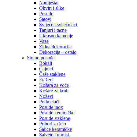
Namještaj
Okviri i slike
Posude
Satovi
Svijeće i svijećnjaci
Tanjuri i tacne
Ukrasno kamenje
Vaze
Zidna dekoracija
Dekoracija – ostalo
Stolno posuđe
Bokali
Čajnici
Čaše staklene
Etažeri
Košara za voće
Košare za kruh
Noževi
Podmetači
Posude inox
Posude keramičke
Posude staklene
Pribori za jelo
Šalice keramičke
Salvete i ubrusi