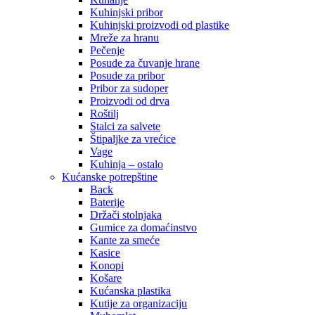
Kuhinjski pribor
Kuhinjski proizvodi od plastike
Mreže za hranu
Pečenje
Posude za čuvanje hrane
Posude za pribor
Pribor za sudoper
Proizvodi od drva
Roštilj
Stalci za salvete
Štipaljke za vrećice
Vage
Kuhinja – ostalo
Kućanske potrepštine
Back
Baterije
Držači stolnjaka
Gumice za domaćinstvo
Kante za smeće
Kasice
Konopi
Košare
Kućanska plastika
Kutije za organizaciju