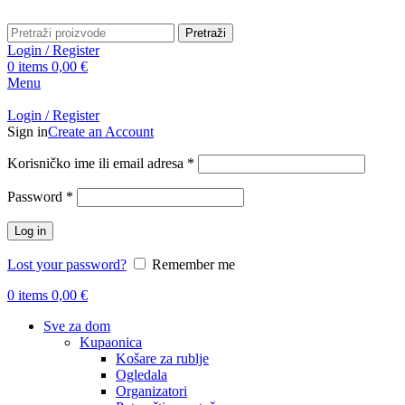
Pretraži
Login / Register
0
items
0,00
€
Menu
Login / Register
Sign in
Create an Account
Obavezno
Korisničko ime ili email adresa
*
Obavezno
Password
*
Log in
Lost your password?
Remember me
0
items
0,00
€
Sve za dom
Kupaonica
Košare za rublje
Ogledala
Organizatori