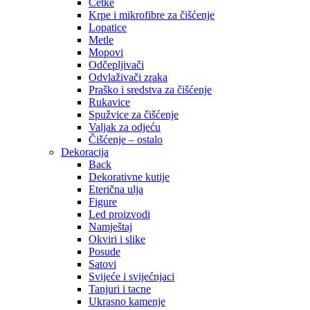
Četke
Krpe i mikrofibre za čišćenje
Lopatice
Metle
Mopovi
Odčepljivači
Odvlaživači zraka
Praško i sredstva za čišćenje
Rukavice
Spužvice za čišćenje
Valjak za odjeću
Čišćenje – ostalo
Dekoracija
Back
Dekorativne kutije
Eterična ulja
Figure
Led proizvodi
Namještaj
Okviri i slike
Posude
Satovi
Svijeće i svijećnjaci
Tanjuri i tacne
Ukrasno kamenje