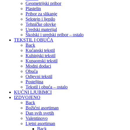
Geometrijski pribor
Plastelin
Pribor za slikanje
Selotejp i ljepilo
Tehničke olovke
Uredski materijal
Školski i uredski pribor – ostalo
TEKSTIL I OBUĆA
Back
Kućanski tekstil
Kuhinjski tekstil
Kupaonski tekstil
Modni dodaci
Obuća
Odjevni tekstil
Posteljina
Tekstil i obuća – ostalo
KUĆNI LJUBIMCI
IZDVOJENO
Back
Božićni asortiman
Dan svih svetih
Valentinovo
Ljetni asortiman
Back