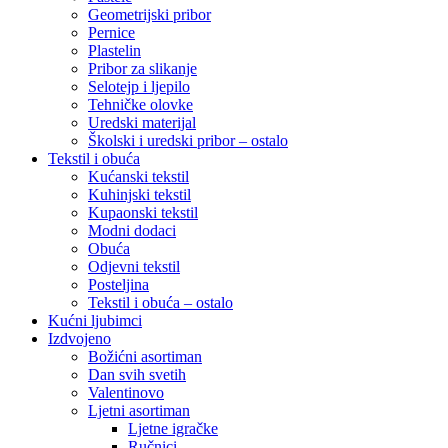
Geometrijski pribor
Pernice
Plastelin
Pribor za slikanje
Selotejp i ljepilo
Tehničke olovke
Uredski materijal
Školski i uredski pribor – ostalo
Tekstil i obuća
Kućanski tekstil
Kuhinjski tekstil
Kupaonski tekstil
Modni dodaci
Obuća
Odjevni tekstil
Posteljina
Tekstil i obuća – ostalo
Kućni ljubimci
Izdvojeno
Božićni asortiman
Dan svih svetih
Valentinovo
Ljetni asortiman
Ljetne igračke
Ručnici