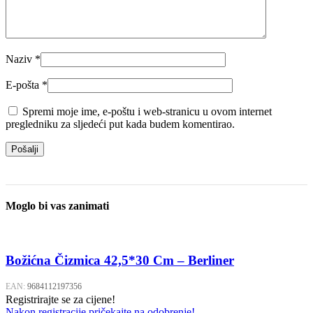
Naziv
*
E-pošta
*
Spremi moje ime, e-poštu i web-stranicu u ovom internet
pregledniku za sljedeći put kada budem komentirao.
Moglo bi vas zanimati
Božićna Čizmica 42,5*30 Cm – Berliner
EAN:
9684112197356
Registrirajte se za cijene!
Nakon registracije pričekajte na odobrenje!