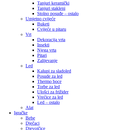
Tanjuri keramički
Tanjuri stakleni
Stolno posuđe – ostalo
Umjetno cvijeće
Buketi
Cvijeće u pitaru
Vrt
Dekoracija vrta
Insekti
Njega vrta
Pitari
Zalijevanje
Led
Kalupi za sladoled
Posude za led
Thermo boce
Torbe za led
Ulošci za frižider
Vrećice za led
Led – ostalo
Alat
Igračke
Bebe
Dječaci
Djevojčice