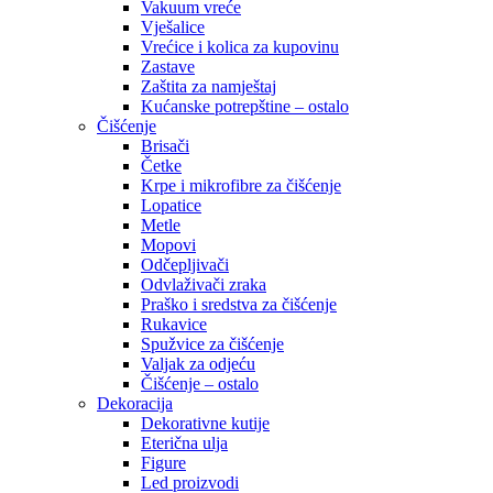
Vakuum vreće
Vješalice
Vrećice i kolica za kupovinu
Zastave
Zaštita za namještaj
Kućanske potrepštine – ostalo
Čišćenje
Brisači
Četke
Krpe i mikrofibre za čišćenje
Lopatice
Metle
Mopovi
Odčepljivači
Odvlaživači zraka
Praško i sredstva za čišćenje
Rukavice
Spužvice za čišćenje
Valjak za odjeću
Čišćenje – ostalo
Dekoracija
Dekorativne kutije
Eterična ulja
Figure
Led proizvodi