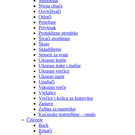
Muhomlat
Njega obuće
Osvježivači
Otirači
Pepeljare
Privjesak
Protuklizne prostirke
Šivaći asortiman
Škare
Skladištenje
Stoperi za vrata
Ukrasne kutije
Ukrasne trake i mašne
Ukrasne vrećice
Ukrasni papir
Upaljači
Vakuum vreće
Vješalice
Vrećice i kolica za kupovinu
Zastave
Zaštita za namještaj
Kućanske potrepštine – ostalo
Čišćenje
Back
Brisači