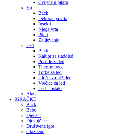
Cvijeće u pitaru
Vrt
Back
Dekoracija vrta
Insekti
Njega vrta
Pitari
Zalijevanje
Led
Back
Kalupi za sladoled
Posude za led
Thermo boce
Torbe za led
Ulošci za frižider
Vrećice za led
Led – ostalo
Alat
IGRAČKE
Back
Bebe
Dječaci
Djevojčice
Društvene igre
Glazbene