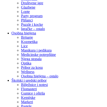
Društvene igre
Glazbene
Lopte
Party program
Plišanci
Puzzle i kocke
Igračke – ostalo
Osobna higijena
Brijanje
Kozmetika
Lice
Manikura i pedikura
Medicinske potrepštine
Njega stopala
Optika
Pribor za kosu
Wellness
Osobna higijena – ostalo
Školski i uredski pribor
Bilježnice i notesi
Flomasteri
Gumice i oštrila
Kemijske
Markeri
Pastele