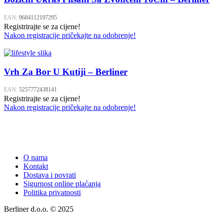
EAN:
9684112197295
Registrirajte se za cijene!
Nakon registracije pričekajte na odobrenje!
Vrh Za Bor U Kutiji – Berliner
EAN:
5257772438141
Registrirajte se za cijene!
Nakon registracije pričekajte na odobrenje!
O nama
Kontakt
Dostava i povrati
Sigurnost online plaćanja
Politika privatnosti
Berliner d.o.o. © 2025