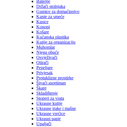
Baterije
Držači stolnjaka
Gumice za domaćinstvo
Kante za smeće
Kasice
Konopi
Košare
Kućanska plastika
Kutije za organizaciju
Muhomlat
Njega obuće
Osvježivači
Otirači
Pepeljare
Privjesak
Protuklizne prostirke
Šivaći asortiman
Škare
Skladištenje
Stoperi za vrata
Ukrasne kutije
Ukrasne trake i mašne
Ukrasne vrećice
Ukrasni papir
Upaljači