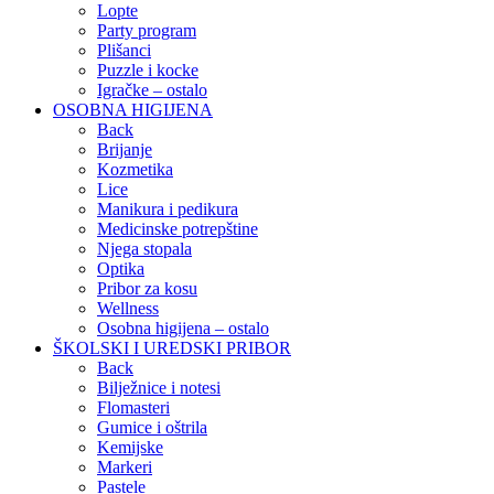
Lopte
Party program
Plišanci
Puzzle i kocke
Igračke – ostalo
OSOBNA HIGIJENA
Back
Brijanje
Kozmetika
Lice
Manikura i pedikura
Medicinske potrepštine
Njega stopala
Optika
Pribor za kosu
Wellness
Osobna higijena – ostalo
ŠKOLSKI I UREDSKI PRIBOR
Back
Bilježnice i notesi
Flomasteri
Gumice i oštrila
Kemijske
Markeri
Pastele