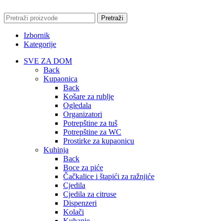
Pretraži
Izbornik
Kategorije
SVE ZA DOM
Back
Kupaonica
Back
Košare za rublje
Ogledala
Organizatori
Potrepštine za tuš
Potrepštine za WC
Prostirke za kupaonicu
Kuhinja
Back
Boce za piće
Čačkalice i štapići za ražnjiće
Cjedila
Cjedila za citruse
Dispenzeri
Kolači
Kuhanje