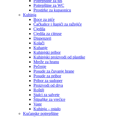
Potrepštine za tuš
Potrepštine za WC
Prostirke za kupaonicu
Kuhinja
Boce za piće
Čačkalice i štapići za ražnjiće
Cjedila
Cjedila za citruse
Dispenzeri
Kolači
Kuhanje
Kuhinjski pribor
Kuhinjski proizvodi od plastike
Mreže za hranu
Pečenje
Posude za čuvanje hrane
Posude za pribor
Pribor za sudoper
Proizvodi od drva
Roštilj
Stalci za salvete
Štipaljke za vrećice
Vage
Kuhinja – ostalo
Kućanske potrepštine