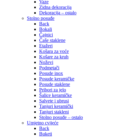
Vaze
Zidna dekoracija
Dekoracija – ostalo
Stolno posuđe
Back
Bokali
Čajnici
Čaše staklene
Etažeri
Košara za voće
Košare za kruh
Noževi
Podmetači
Posude inox
Posude keramičke
Posude staklene
Pribori za jelo
Šalice keramičke
Salvete i ubrusi
Tanjuri keramički
Tanjuri stakleni
Stolno posuđe – ostalo
Umjetno cvijeće
Back
Buketi