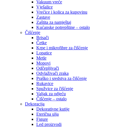
Vakuum vreće
Vješalice
Vrećice i kolica za kupovinu
Zastave
Zaštita za namještaj
Kućanske potrepštine – ostalo
Čišćenje
Brisači
Četke
Krpe i mikrofibre za čišćenje
Lopatice
Metle
Mopovi
Odčepljivači
Odvlaživači zraka
Praško i sredstva za čišćenje
Rukavice
Spužvice za čišćenje
Valjak za odjeću
Čišćenje – ostalo
Dekoracija
Dekorativne kutije
Eterična ulja
Figure
Led proizvodi