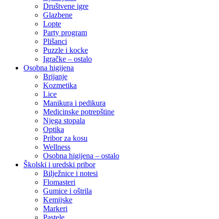
Društvene igre
Glazbene
Lopte
Party program
Plišanci
Puzzle i kocke
Igračke – ostalo
Osobna higijena
Brijanje
Kozmetika
Lice
Manikura i pedikura
Medicinske potrepštine
Njega stopala
Optika
Pribor za kosu
Wellness
Osobna higijena – ostalo
Školski i uredski pribor
Bilježnice i notesi
Flomasteri
Gumice i oštrila
Kemijske
Markeri
Pastele