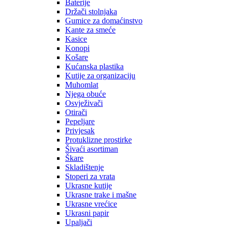
Baterije
Držači stolnjaka
Gumice za domaćinstvo
Kante za smeće
Kasice
Konopi
Košare
Kućanska plastika
Kutije za organizaciju
Muhomlat
Njega obuće
Osvježivači
Otirači
Pepeljare
Privjesak
Protuklizne prostirke
Šivaći asortiman
Škare
Skladištenje
Stoperi za vrata
Ukrasne kutije
Ukrasne trake i mašne
Ukrasne vrećice
Ukrasni papir
Upaljači