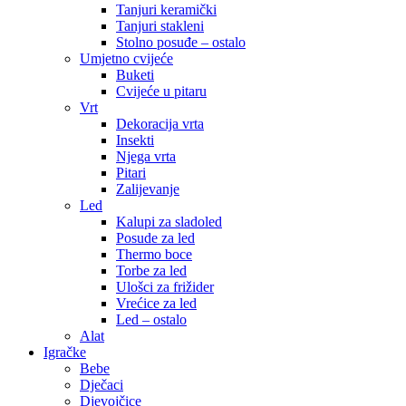
Tanjuri keramički
Tanjuri stakleni
Stolno posuđe – ostalo
Umjetno cvijeće
Buketi
Cvijeće u pitaru
Vrt
Dekoracija vrta
Insekti
Njega vrta
Pitari
Zalijevanje
Led
Kalupi za sladoled
Posude za led
Thermo boce
Torbe za led
Ulošci za frižider
Vrećice za led
Led – ostalo
Alat
Igračke
Bebe
Dječaci
Djevojčice