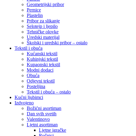
Geometrijski pribor
Pernice
Plastelin
Pribor za slikanje
Selotejp i ljepilo
Tehničke olovke
Uredski materijal
Školski i uredski pribor – ostalo
Tekstil i obuća
Kućanski tekstil
Kuhinjski tekstil
Kupaonski tekstil
Modni dodaci
Obuća
Odjevni tekstil
Posteljina
Tekstil i obuća – ostalo
Kućni ljubimci
Izdvojeno
Božićni asortiman
Dan svih svetih
Valentinovo
Ljetni asortiman
Ljetne igračke
Ručnici