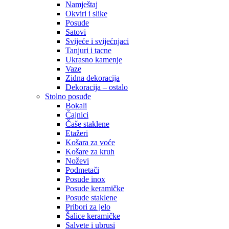
Namještaj
Okviri i slike
Posude
Satovi
Svijeće i svijećnjaci
Tanjuri i tacne
Ukrasno kamenje
Vaze
Zidna dekoracija
Dekoracija – ostalo
Stolno posuđe
Bokali
Čajnici
Čaše staklene
Etažeri
Košara za voće
Košare za kruh
Noževi
Podmetači
Posude inox
Posude keramičke
Posude staklene
Pribori za jelo
Šalice keramičke
Salvete i ubrusi