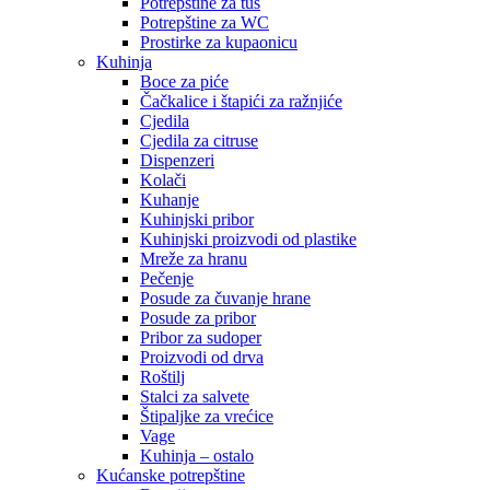
Potrepštine za tuš
Potrepštine za WC
Prostirke za kupaonicu
Kuhinja
Boce za piće
Čačkalice i štapići za ražnjiće
Cjedila
Cjedila za citruse
Dispenzeri
Kolači
Kuhanje
Kuhinjski pribor
Kuhinjski proizvodi od plastike
Mreže za hranu
Pečenje
Posude za čuvanje hrane
Posude za pribor
Pribor za sudoper
Proizvodi od drva
Roštilj
Stalci za salvete
Štipaljke za vrećice
Vage
Kuhinja – ostalo
Kućanske potrepštine