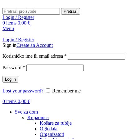
Pretraži
Login / Register
0
items
0,00
€
Menu
Login / Register
Sign in
Create an Account
Obavezno
Korisničko ime ili email adresa
*
Obavezno
Password
*
Log in
Lost your password?
Remember me
0
items
0,00
€
Sve za dom
Kupaonica
Košare za rublje
Ogledala
Organizatori