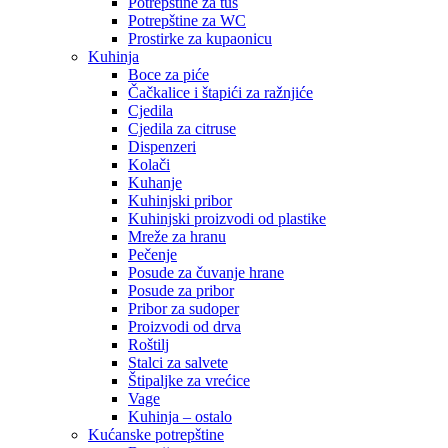
Potrepštine za tuš
Potrepštine za WC
Prostirke za kupaonicu
Kuhinja
Boce za piće
Čačkalice i štapići za ražnjiće
Cjedila
Cjedila za citruse
Dispenzeri
Kolači
Kuhanje
Kuhinjski pribor
Kuhinjski proizvodi od plastike
Mreže za hranu
Pečenje
Posude za čuvanje hrane
Posude za pribor
Pribor za sudoper
Proizvodi od drva
Roštilj
Stalci za salvete
Štipaljke za vrećice
Vage
Kuhinja – ostalo
Kućanske potrepštine