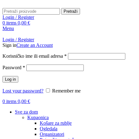
Pretraži
Login / Register
0
items
0,00
€
Menu
Login / Register
Sign in
Create an Account
Obavezno
Korisničko ime ili email adresa
*
Obavezno
Password
*
Log in
Lost your password?
Remember me
0
items
0,00
€
Sve za dom
Kupaonica
Košare za rublje
Ogledala
Organizatori