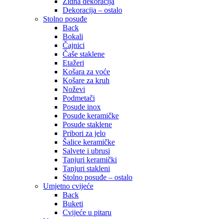
Zidna dekoracija
Dekoracija – ostalo
Stolno posuđe
Back
Bokali
Čajnici
Čaše staklene
Etažeri
Košara za voće
Košare za kruh
Noževi
Podmetači
Posude inox
Posude keramičke
Posude staklene
Pribori za jelo
Šalice keramičke
Salvete i ubrusi
Tanjuri keramički
Tanjuri stakleni
Stolno posuđe – ostalo
Umjetno cvijeće
Back
Buketi
Cvijeće u pitaru