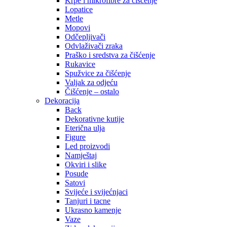
Krpe i mikrofibre za čišćenje
Lopatice
Metle
Mopovi
Odčepljivači
Odvlaživači zraka
Praško i sredstva za čišćenje
Rukavice
Spužvice za čišćenje
Valjak za odjeću
Čišćenje – ostalo
Dekoracija
Back
Dekorativne kutije
Eterična ulja
Figure
Led proizvodi
Namještaj
Okviri i slike
Posude
Satovi
Svijeće i svijećnjaci
Tanjuri i tacne
Ukrasno kamenje
Vaze