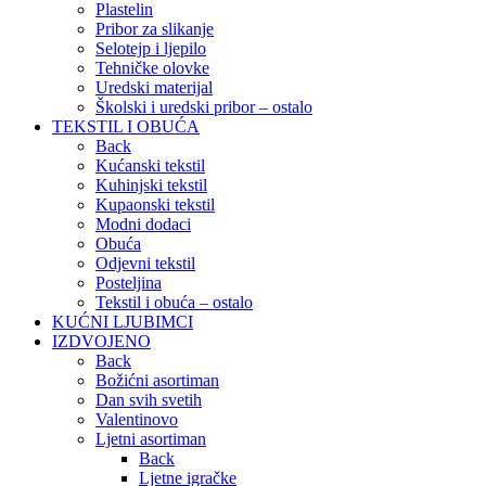
Plastelin
Pribor za slikanje
Selotejp i ljepilo
Tehničke olovke
Uredski materijal
Školski i uredski pribor – ostalo
TEKSTIL I OBUĆA
Back
Kućanski tekstil
Kuhinjski tekstil
Kupaonski tekstil
Modni dodaci
Obuća
Odjevni tekstil
Posteljina
Tekstil i obuća – ostalo
KUĆNI LJUBIMCI
IZDVOJENO
Back
Božićni asortiman
Dan svih svetih
Valentinovo
Ljetni asortiman
Back
Ljetne igračke