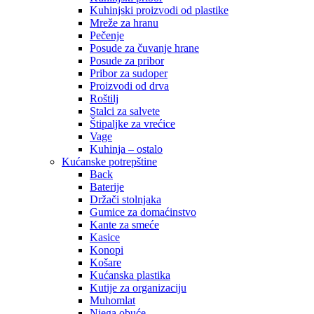
Kuhinjski proizvodi od plastike
Mreže za hranu
Pečenje
Posude za čuvanje hrane
Posude za pribor
Pribor za sudoper
Proizvodi od drva
Roštilj
Stalci za salvete
Štipaljke za vrećice
Vage
Kuhinja – ostalo
Kućanske potrepštine
Back
Baterije
Držači stolnjaka
Gumice za domaćinstvo
Kante za smeće
Kasice
Konopi
Košare
Kućanska plastika
Kutije za organizaciju
Muhomlat
Njega obuće