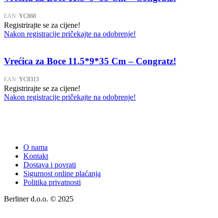
EAN:
YC868
Registrirajte se za cijene!
Nakon registracije pričekajte na odobrenje!
Vrećica za Boce 11.5*9*35 Cm – Congratz!
EAN:
YC8313
Registrirajte se za cijene!
Nakon registracije pričekajte na odobrenje!
O nama
Kontakt
Dostava i povrati
Sigurnost online plaćanja
Politika privatnosti
Berliner d.o.o. © 2025