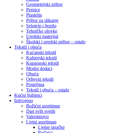
Geometrijski pribor
Pernice
Plastelin
Pribor za slikanje
Selotejp i ljepilo
Tehničke olovke
Uredski materijal
Školski i uredski pribor – ostalo
Tekstil i obuća
Kućanski tekstil
Kuhinjski tekstil
Kupaonski tekstil
Modni dodaci
Obuća
Odjevni tekstil
Posteljina
Tekstil i obuća – ostalo
Kućni ljubimci
Izdvojeno
Božićni asortiman
Dan svih svetih
Valentinovo
Ljetni asortiman
Ljetne igračke
Ručnici