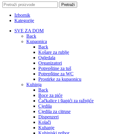
Pretraži
Izbornik
Kategorije
SVE ZA DOM
Back
Kupaonica
Back
Košare za rublje
Ogledala
Organizatori
Potrepštine za tuš
Potrepštine za WC
Prostirke za kupaonicu
Kuhinja
Back
Boce za piće
Čačkalice i štapići za ražnjiće
Cjedila
Cjedila za citruse
Dispenzeri
Kolači
Kuhanje
Kuhinjski pribor