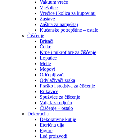
Vakuum vreće
Vješalice
Vrećice i kolica za kupovinu
Zastave
Zaštita za namještaj
Kućanske potrepštine – ostalo
Čišćenje
Brisači
Četke
Krpe i mikrofibre za čišćenje
Lopatice
Metle
Mopovi
Odčepljivači
Odvlaživači zraka
Praško i sredstva za čišćenje
Rukavice
Spužvice za čišćenje
Valjak za odjeću
Čišćenje – ostalo
Dekoracija
Dekorativne kutije
Eterična ulja
Figure
Led proizvodi