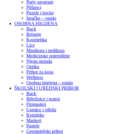
Party program
Plišanci
Puzzle i kocke
Igračke – ostalo
OSOBNA HIGIJENA
Back
Brijanje
Kozmetika
Lice
Manikura i pedikura
Medicinske potrepštine
Njega stopala
Optika
Pribor za kosu
Wellness
Osobna higijena – ostalo
ŠKOLSKI I UREDSKI PRIBOR
Back
Bilježnice i notesi
Flomasteri
Gumice i oštrila
Kemijske
Markeri
Pastele
Geometrijski pribor