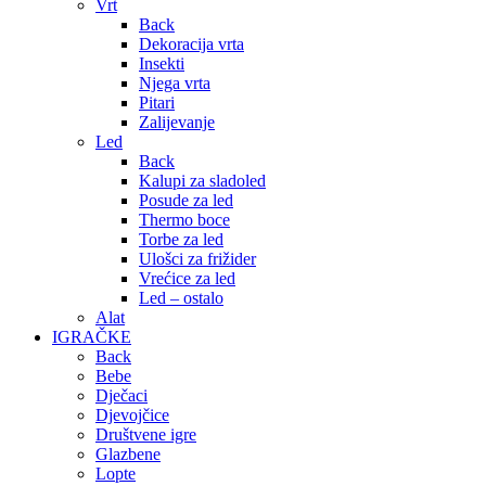
Vrt
Back
Dekoracija vrta
Insekti
Njega vrta
Pitari
Zalijevanje
Led
Back
Kalupi za sladoled
Posude za led
Thermo boce
Torbe za led
Ulošci za frižider
Vrećice za led
Led – ostalo
Alat
IGRAČKE
Back
Bebe
Dječaci
Djevojčice
Društvene igre
Glazbene
Lopte