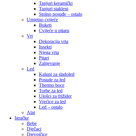
Tanjuri keramički
Tanjuri stakleni
Stolno posuđe – ostalo
Umjetno cvijeće
Buketi
Cvijeće u pitaru
Vrt
Dekoracija vrta
Insekti
Njega vrta
Pitari
Zalijevanje
Led
Kalupi za sladoled
Posude za led
Thermo boce
Torbe za led
Ulošci za frižider
Vrećice za led
Led – ostalo
Alat
Igračke
Bebe
Dječaci
Djevojčice