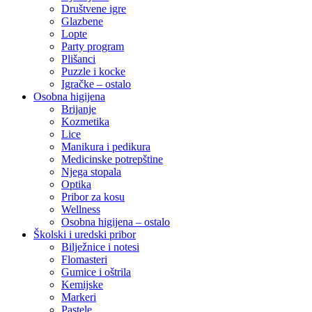
Društvene igre
Glazbene
Lopte
Party program
Plišanci
Puzzle i kocke
Igračke – ostalo
Osobna higijena
Brijanje
Kozmetika
Lice
Manikura i pedikura
Medicinske potrepštine
Njega stopala
Optika
Pribor za kosu
Wellness
Osobna higijena – ostalo
Školski i uredski pribor
Bilježnice i notesi
Flomasteri
Gumice i oštrila
Kemijske
Markeri
Pastele