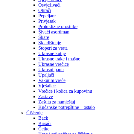
Osvježivači
Otirači
Pepeljare
Privjesak
Protuklizne prostirke
Šivaći asortiman
Škare
Skladištenje
Stoperi za vrata
Ukrasne kutije
Ukrasne trake i mašne
Ukrasne vrećice
Ukrasni papir
Upaljači
Vakuum vreće
Vješalice
Vrećice i kolica za kupovinu
Zastave
Zaštita za namještaj
Kućanske potrepštine – ostalo
Čišćenje
Back
Brisači
Četke