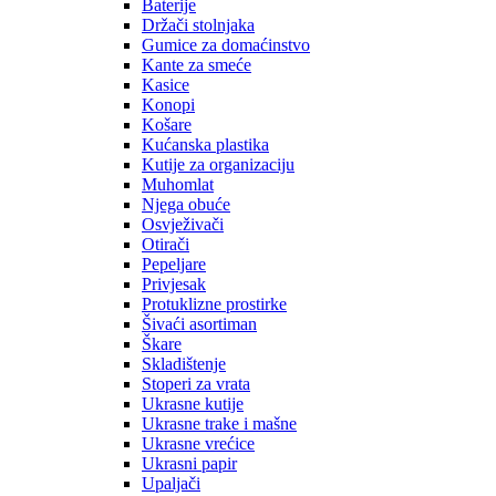
Baterije
Držači stolnjaka
Gumice za domaćinstvo
Kante za smeće
Kasice
Konopi
Košare
Kućanska plastika
Kutije za organizaciju
Muhomlat
Njega obuće
Osvježivači
Otirači
Pepeljare
Privjesak
Protuklizne prostirke
Šivaći asortiman
Škare
Skladištenje
Stoperi za vrata
Ukrasne kutije
Ukrasne trake i mašne
Ukrasne vrećice
Ukrasni papir
Upaljači