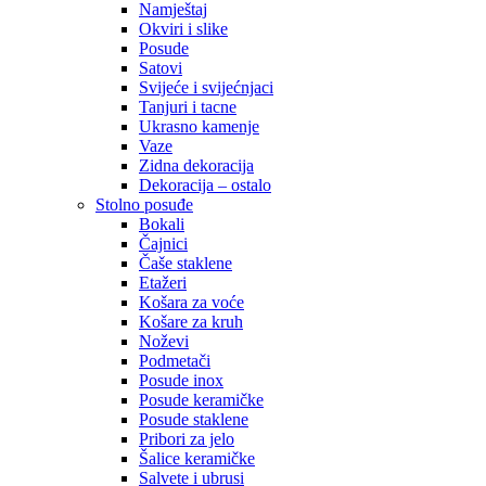
Namještaj
Okviri i slike
Posude
Satovi
Svijeće i svijećnjaci
Tanjuri i tacne
Ukrasno kamenje
Vaze
Zidna dekoracija
Dekoracija – ostalo
Stolno posuđe
Bokali
Čajnici
Čaše staklene
Etažeri
Košara za voće
Košare za kruh
Noževi
Podmetači
Posude inox
Posude keramičke
Posude staklene
Pribori za jelo
Šalice keramičke
Salvete i ubrusi