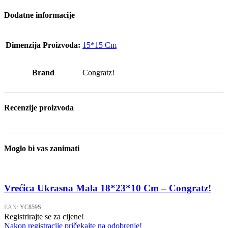
Dodatne informacije
Dimenzija Proizvoda:
15*15 Cm
Brand
Congratz!
Recenzije proizvoda
Moglo bi vas zanimati
Vrećica Ukrasna Mala 18*23*10 Cm – Congratz!
EAN:
YC859S
Registrirajte se za cijene!
Nakon registracije pričekajte na odobrenje!