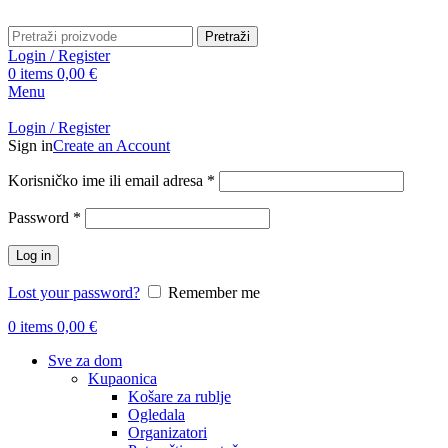
Pretraži
Login / Register
0
items
0,00
€
Menu
Login / Register
Sign in
Create an Account
Obavezno
Korisničko ime ili email adresa
*
Obavezno
Password
*
Log in
Lost your password?
Remember me
0
items
0,00
€
Sve za dom
Kupaonica
Košare za rublje
Ogledala
Organizatori