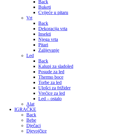
Back
Buketi
Cvijeće u pitaru
Vrt
Back
Dekoracija vrta
Insekti
Njega vrta
Pitari
Zalijevanje
Led
Back
Kalupi za sladoled
Posude za led
Thermo boce
Torbe za led
Ulošci za frižider
Vrećice za led
Led – ostalo
Alat
IGRAČKE
Back
Bebe
Dječaci
Djevojčice