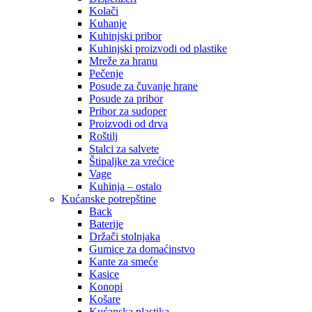
Kolači
Kuhanje
Kuhinjski pribor
Kuhinjski proizvodi od plastike
Mreže za hranu
Pečenje
Posude za čuvanje hrane
Posude za pribor
Pribor za sudoper
Proizvodi od drva
Roštilj
Stalci za salvete
Štipaljke za vrećice
Vage
Kuhinja – ostalo
Kućanske potrepštine
Back
Baterije
Držači stolnjaka
Gumice za domaćinstvo
Kante za smeće
Kasice
Konopi
Košare
Kućanska plastika