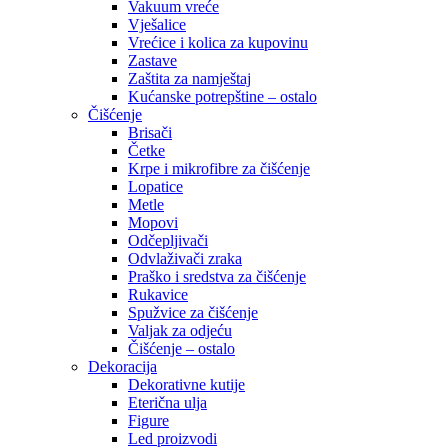
Vakuum vreće
Vješalice
Vrećice i kolica za kupovinu
Zastave
Zaštita za namještaj
Kućanske potrepštine – ostalo
Čišćenje
Brisači
Četke
Krpe i mikrofibre za čišćenje
Lopatice
Metle
Mopovi
Odčepljivači
Odvlaživači zraka
Praško i sredstva za čišćenje
Rukavice
Spužvice za čišćenje
Valjak za odjeću
Čišćenje – ostalo
Dekoracija
Dekorativne kutije
Eterična ulja
Figure
Led proizvodi