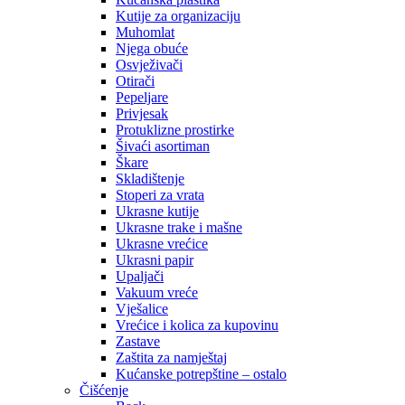
Kutije za organizaciju
Muhomlat
Njega obuće
Osvježivači
Otirači
Pepeljare
Privjesak
Protuklizne prostirke
Šivaći asortiman
Škare
Skladištenje
Stoperi za vrata
Ukrasne kutije
Ukrasne trake i mašne
Ukrasne vrećice
Ukrasni papir
Upaljači
Vakuum vreće
Vješalice
Vrećice i kolica za kupovinu
Zastave
Zaštita za namještaj
Kućanske potrepštine – ostalo
Čišćenje