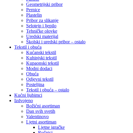
Geometrijski pribor
Pernice
Plastelin
Pribor za slikanje
Selotejp i ljepilo
Tehničke olovke
Uredski materijal
Školski i uredski pribor – ostalo
Tekstil i obuća
Kućanski tekstil
Kuhinjski tekstil
Kupaonski tekstil
Modni dodaci
Obuća
Odjevni tekstil
Posteljina
Tekstil i obuća – ostalo
Kućni ljubimci
Izdvojeno
Božićni asortiman
Dan svih svetih
Valentinovo
Ljetni asortiman
Ljetne igračke
Ručnici