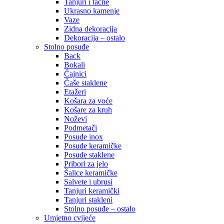
Tanjuri i tacne
Ukrasno kamenje
Vaze
Zidna dekoracija
Dekoracija – ostalo
Stolno posuđe
Back
Bokali
Čajnici
Čaše staklene
Etažeri
Košara za voće
Košare za kruh
Noževi
Podmetači
Posude inox
Posude keramičke
Posude staklene
Pribori za jelo
Šalice keramičke
Salvete i ubrusi
Tanjuri keramički
Tanjuri stakleni
Stolno posuđe – ostalo
Umjetno cvijeće