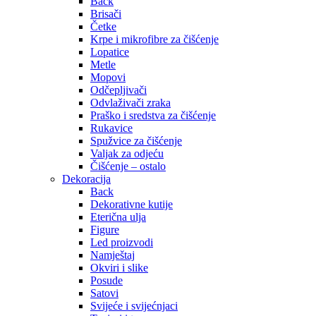
Back
Brisači
Četke
Krpe i mikrofibre za čišćenje
Lopatice
Metle
Mopovi
Odčepljivači
Odvlaživači zraka
Praško i sredstva za čišćenje
Rukavice
Spužvice za čišćenje
Valjak za odjeću
Čišćenje – ostalo
Dekoracija
Back
Dekorativne kutije
Eterična ulja
Figure
Led proizvodi
Namještaj
Okviri i slike
Posude
Satovi
Svijeće i svijećnjaci