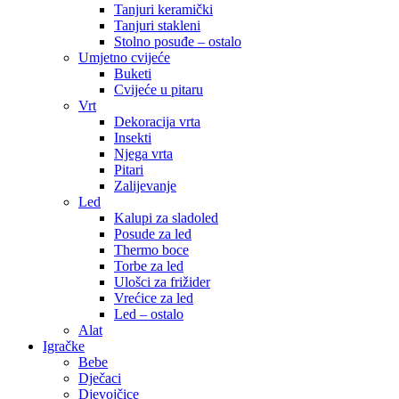
Tanjuri keramički
Tanjuri stakleni
Stolno posuđe – ostalo
Umjetno cvijeće
Buketi
Cvijeće u pitaru
Vrt
Dekoracija vrta
Insekti
Njega vrta
Pitari
Zalijevanje
Led
Kalupi za sladoled
Posude za led
Thermo boce
Torbe za led
Ulošci za frižider
Vrećice za led
Led – ostalo
Alat
Igračke
Bebe
Dječaci
Djevojčice