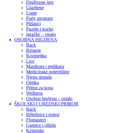
Društvene igre
Glazbene
Lopte
Party program
Plišanci
Puzzle i kocke
Igračke – ostalo
OSOBNA HIGIJENA
Back
Brijanje
Kozmetika
Lice
Manikura i pedikura
Medicinske potrepštine
Njega stopala
Optika
Pribor za kosu
Wellness
Osobna higijena – ostalo
ŠKOLSKI I UREDSKI PRIBOR
Back
Bilježnice i notesi
Flomasteri
Gumice i oštrila
Kemijske