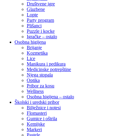
Društvene igre
Glazbene
Lopte
Party program
Plišanci
Puzzle i kocke
Igračke – ostalo
Osobna higijena
Brijanje
Kozmetika
Lice
Manikura i pedikura
Medicinske potrepštine
Njega stopala
Optika
Pribor za kosu
Wellness
Osobna higijena – ostalo
Školski i uredski pribor
Bilježnice i notesi
Flomasteri
Gumice i oštrila
Kemijske
Markeri
Pastele