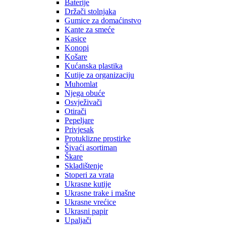
Baterije
Držači stolnjaka
Gumice za domaćinstvo
Kante za smeće
Kasice
Konopi
Košare
Kućanska plastika
Kutije za organizaciju
Muhomlat
Njega obuće
Osvježivači
Otirači
Pepeljare
Privjesak
Protuklizne prostirke
Šivaći asortiman
Škare
Skladištenje
Stoperi za vrata
Ukrasne kutije
Ukrasne trake i mašne
Ukrasne vrećice
Ukrasni papir
Upaljači