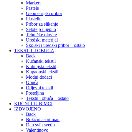
Markeri
Pastele
Geometrijski pribor
Plastelin
Pribor za slikanje
Selotejp i ljepilo
Tehničke olovke
Uredski materijal
Školski i uredski pribor – ostalo
TEKSTIL I OBUĆA
Back
Kućanski tekstil
Kuhinjski tekstil
Kupaonski tekstil
Modni dodaci
Obuća
Odjevni tekstil
Posteljina
Tekstil i obuća – ostalo
KUĆNI LJUBIMCI
IZDVOJENO
Back
Božićni asortiman
Dan svih svetih
Valentinovo