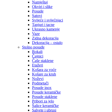
Namještaj
Okviri i slike
Posude
Satovi
Svijeće i svijećnjaci
Tanjuri i tacne
Ukrasno kamenje
Vaze
Zidna dekoracija
Dekoracija – ostalo
Stolno posuđe
Bokali
Čajnici
Čaše staklene
Etažeri
Košara za voće
Košare za kruh
Noževi
Podmetači
Posude inox
Posude keramičke
Posude staklene
Pribori za jelo
Šalice keramičke
Salvete i ubrusi