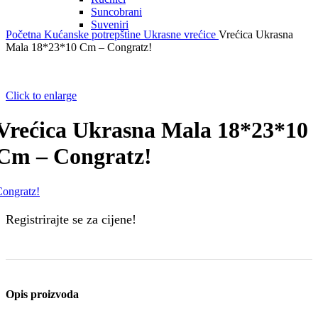
Suncobrani
Suveniri
Početna
Kućanske potrepštine
Ukrasne vrećice
Vrećica Ukrasna
Mala 18*23*10 Cm – Congratz!
Click to enlarge
Vrećica Ukrasna Mala 18*23*10
Cm – Congratz!
ongratz!
Registrirajte se za cijene!
Opis proizvoda