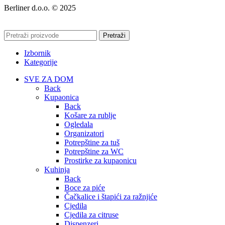
Berliner d.o.o. © 2025
Pretraži
Izbornik
Kategorije
SVE ZA DOM
Back
Kupaonica
Back
Košare za rublje
Ogledala
Organizatori
Potrepštine za tuš
Potrepštine za WC
Prostirke za kupaonicu
Kuhinja
Back
Boce za piće
Čačkalice i štapići za ražnjiće
Cjedila
Cjedila za citruse
Dispenzeri