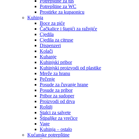
Potrepštine za tuš
Potrepštine za WC
Prostirke za kupaonicu
Kuhinja
Boce za piće
Čačkalice i štapići za ražnjiće
Cjedila
Cjedila za citruse
Dispenzeri
Kolači
Kuhanje
Kuhinjski pribor
Kuhinjski proizvodi od plastike
Mreže za hranu
Pečenje
Posude za čuvanje hrane
Posude za pribor
Pribor za sudoper
Proizvodi od drva
Roštilj
Stalci za salvete
Štipaljke za vrećice
Vage
Kuhinja – ostalo
Kućanske potrepštine