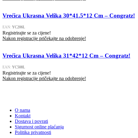
Vrećica Ukrasna Velika 30*41.5*12 Cm – Congratz!
EAN:
YC206L
Registrirajte se za cijene!
Nakon registracije pričekajte na odobrenje!
Vrećica Ukrasna Velika 31*42*12 Cm – Congratz!
EAN:
YC508L
Registrirajte se za cijene!
Nakon registracije pričekajte na odobrenje!
O nama
Kontakt
Dostava i povrati
Sigurnost online plaćanja
Politika privatnosti