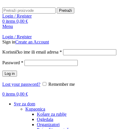
Pretraži
Login / Register
0
items
0,00
€
Menu
Login / Register
Sign in
Create an Account
Obavezno
Korisničko ime ili email adresa
*
Obavezno
Password
*
Log in
Lost your password?
Remember me
0
items
0,00
€
Sve za dom
Kupaonica
Košare za rublje
Ogledala
Organizatori