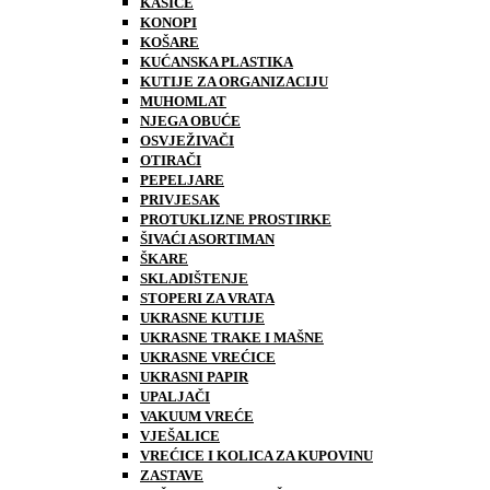
KASICE
KONOPI
KOŠARE
KUĆANSKA PLASTIKA
KUTIJE ZA ORGANIZACIJU
MUHOMLAT
NJEGA OBUĆE
OSVJEŽIVAČI
OTIRAČI
PEPELJARE
PRIVJESAK
PROTUKLIZNE PROSTIRKE
ŠIVAĆI ASORTIMAN
ŠKARE
SKLADIŠTENJE
STOPERI ZA VRATA
UKRASNE KUTIJE
UKRASNE TRAKE I MAŠNE
UKRASNE VREĆICE
UKRASNI PAPIR
UPALJAČI
VAKUUM VREĆE
VJEŠALICE
VREĆICE I KOLICA ZA KUPOVINU
ZASTAVE