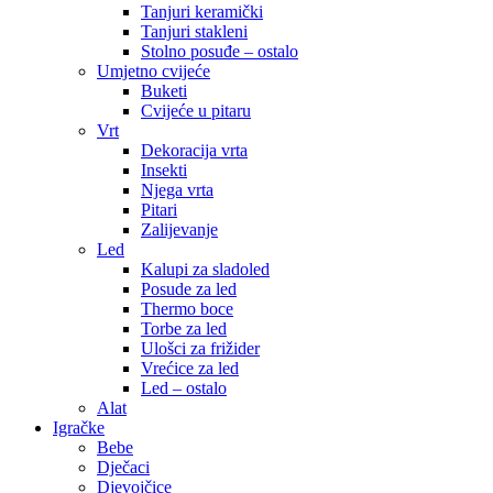
Tanjuri keramički
Tanjuri stakleni
Stolno posuđe – ostalo
Umjetno cvijeće
Buketi
Cvijeće u pitaru
Vrt
Dekoracija vrta
Insekti
Njega vrta
Pitari
Zalijevanje
Led
Kalupi za sladoled
Posude za led
Thermo boce
Torbe za led
Ulošci za frižider
Vrećice za led
Led – ostalo
Alat
Igračke
Bebe
Dječaci
Djevojčice