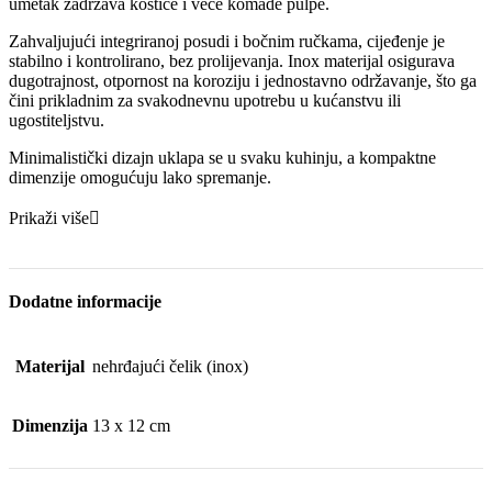
umetak zadržava koštice i veće komade pulpe.
Zahvaljujući integriranoj posudi i bočnim ručkama, cijeđenje je
stabilno i kontrolirano, bez prolijevanja. Inox materijal osigurava
dugotrajnost, otpornost na koroziju i jednostavno održavanje, što ga
čini prikladnim za svakodnevnu upotrebu u kućanstvu ili
ugostiteljstvu.
Minimalistički dizajn uklapa se u svaku kuhinju, a kompaktne
dimenzije omogućuju lako spremanje.
Prikaži više
Dodatne informacije
Materijal
nehrđajući čelik (inox)
Dimenzija
13 x 12 cm