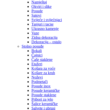
Namještaj
Okviri i slike
Posude
Satovi
Svijeće i svijećnjaci
Tanjuri i tacne
Ukrasno kamenje
Vaze
Zidna dekoracija
Dekoracija – ostalo
Stolno posuđe
Bokali
Čajnici
Čaše staklene
Etažeri
Košara za voće
Košare za kruh
Noževi
Podmetači
Posude inox
Posude keramičke
Posude staklene
Pribori za jelo
Šalice keramičke
Salvete i ubrusi