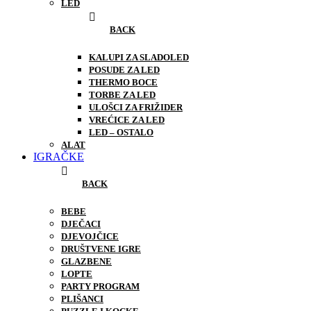
LED
BACK
KALUPI ZA SLADOLED
POSUDE ZA LED
THERMO BOCE
TORBE ZA LED
ULOŠCI ZA FRIŽIDER
VREĆICE ZA LED
LED – OSTALO
ALAT
IGRAČKE
BACK
BEBE
DJEČACI
DJEVOJČICE
DRUŠTVENE IGRE
GLAZBENE
LOPTE
PARTY PROGRAM
PLIŠANCI