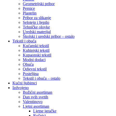
Geometrijski pribor
Pernice
Plastelin
Pribor za slikanje
Selotejp i ljepilo
Tehničke olovke
Uredski materijal
Školski i uredski pribor – ostalo
Tekstil i obuća
Kućanski tekstil
Kuhinjski tekstil
Kupaonski tekstil
Modni dodaci
Obuća
Odjevni tekstil
Posteljina
Tekstil i obuća – ostalo
Kućni ljubimci
Izdvojeno
Božićni asortiman
Dan svih svetih
Valentinovo
Ljetni asortiman
Ljetne igračke
Ručnici