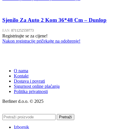
Sjenilo Za Auto 2 Kom 36*48 Cm – Dunlop
EAN:
8711252559773
Registrirajte se za cijene!
Nakon registracije pričekajte na odobrenje!
O nama
Kontakt
Dostava i povrati
Sigurnost online plaćanja
Politika privatnosti
Berliner d.o.o. © 2025
Pretraži
Izbornik