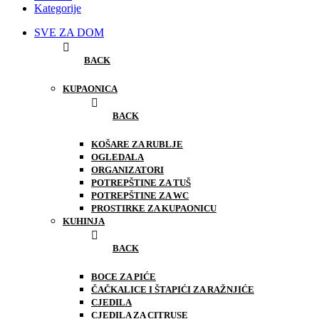
Kategorije
SVE ZA DOM
BACK
KUPAONICA
BACK
KOŠARE ZA RUBLJE
OGLEDALA
ORGANIZATORI
POTREPŠTINE ZA TUŠ
POTREPŠTINE ZA WC
PROSTIRKE ZA KUPAONICU
KUHINJA
BACK
BOCE ZA PIĆE
ČAČKALICE I ŠTAPIĆI ZA RAŽNJIĆE
CJEDILA
CJEDILA ZA CITRUSE