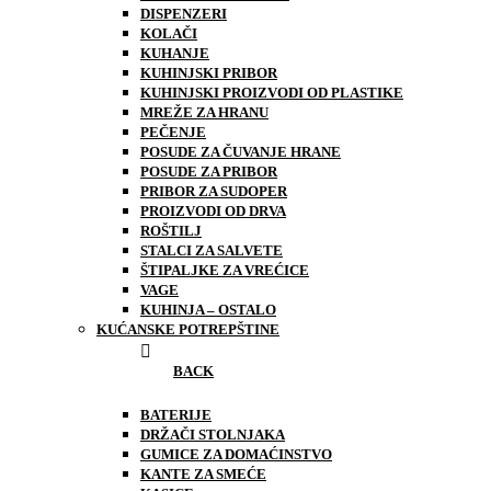
DISPENZERI
KOLAČI
KUHANJE
KUHINJSKI PRIBOR
KUHINJSKI PROIZVODI OD PLASTIKE
MREŽE ZA HRANU
PEČENJE
POSUDE ZA ČUVANJE HRANE
POSUDE ZA PRIBOR
PRIBOR ZA SUDOPER
PROIZVODI OD DRVA
ROŠTILJ
STALCI ZA SALVETE
ŠTIPALJKE ZA VREĆICE
VAGE
KUHINJA – OSTALO
KUĆANSKE POTREPŠTINE
BACK
BATERIJE
DRŽAČI STOLNJAKA
GUMICE ZA DOMAĆINSTVO
KANTE ZA SMEĆE