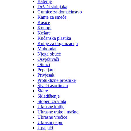
Baterije
Držači stolnjaka
Gumice za domaćinstvo
Kante za smeće
Kasice
Konopi
Košare
Kućanska plastika
Kutije za organizaciju
Muhomlat
Njega obuće
Osvježivači
Otirači
Pepeljare
Privjesak
Protuklizne prostirke
Šivaći asortiman
Škare
Skladištenje
Stoperi za vrata
Ukrasne kutije
Ukrasne trake i mašne
Ukrasne vrećice
Ukrasni papir
Upaljači