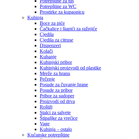
Potrepštine za tuš
Potrepštine za WC
Prostirke za kupaonicu
Kuhinja
Boce za piće
Čačkalice i štapići za ražnjiće
Cjedila
Cjedila za citruse
Dispenzeri
Kolači
Kuhanje
Kuhinjski pribor
Kuhinjski proizvodi od plastike
Mreže za hranu
Pečenje
Posude za čuvanje hrane
Posude za pribor
Pribor za sudoper
Proizvodi od drva
Roštilj
Stalci za salvete
Štipaljke za vrećice
Vage
Kuhinja – ostalo
Kućanske potrepštine