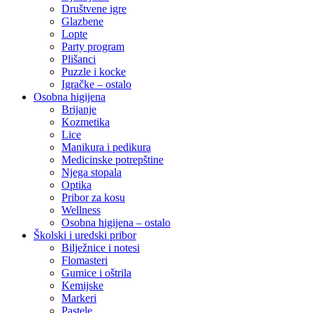
Društvene igre
Glazbene
Lopte
Party program
Plišanci
Puzzle i kocke
Igračke – ostalo
Osobna higijena
Brijanje
Kozmetika
Lice
Manikura i pedikura
Medicinske potrepštine
Njega stopala
Optika
Pribor za kosu
Wellness
Osobna higijena – ostalo
Školski i uredski pribor
Bilježnice i notesi
Flomasteri
Gumice i oštrila
Kemijske
Markeri
Pastele