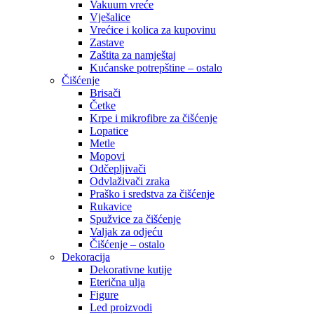
Vakuum vreće
Vješalice
Vrećice i kolica za kupovinu
Zastave
Zaštita za namještaj
Kućanske potrepštine – ostalo
Čišćenje
Brisači
Četke
Krpe i mikrofibre za čišćenje
Lopatice
Metle
Mopovi
Odčepljivači
Odvlaživači zraka
Praško i sredstva za čišćenje
Rukavice
Spužvice za čišćenje
Valjak za odjeću
Čišćenje – ostalo
Dekoracija
Dekorativne kutije
Eterična ulja
Figure
Led proizvodi