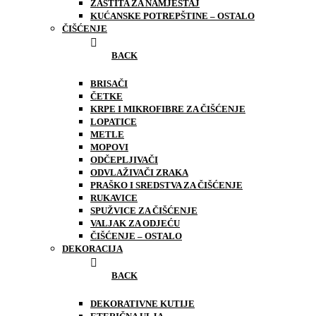
ZAŠTITA ZA NAMJEŠTAJ
KUĆANSKE POTREPŠTINE – OSTALO
ČIŠĆENJE
BACK
BRISAČI
ČETKE
KRPE I MIKROFIBRE ZA ČIŠĆENJE
LOPATICE
METLE
MOPOVI
ODČEPLJIVAČI
ODVLAŽIVAČI ZRAKA
PRAŠKO I SREDSTVA ZA ČIŠĆENJE
RUKAVICE
SPUŽVICE ZA ČIŠĆENJE
VALJAK ZA ODJEĆU
ČIŠĆENJE – OSTALO
DEKORACIJA
BACK
DEKORATIVNE KUTIJE