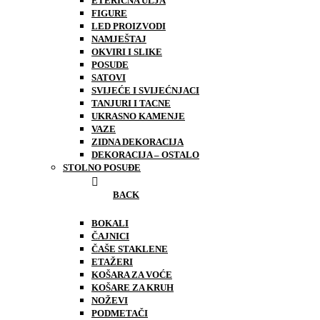
ETERIČNA ULJA
FIGURE
LED PROIZVODI
NAMJEŠTAJ
OKVIRI I SLIKE
POSUDE
SATOVI
SVIJEĆE I SVIJEĆNJACI
TANJURI I TACNE
UKRASNO KAMENJE
VAZE
ZIDNA DEKORACIJA
DEKORACIJA – OSTALO
STOLNO POSUĐE
BACK
BOKALI
ČAJNICI
ČAŠE STAKLENE
ETAŽERI
KOŠARA ZA VOĆE
KOŠARE ZA KRUH
NOŽEVI
PODMETAČI