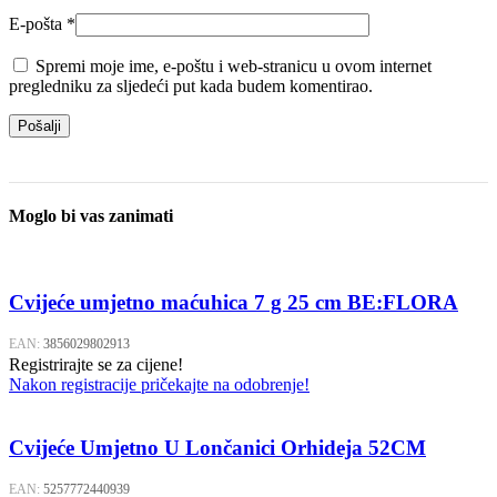
E-pošta
*
Spremi moje ime, e-poštu i web-stranicu u ovom internet
pregledniku za sljedeći put kada budem komentirao.
Moglo bi vas zanimati
Cvijeće umjetno maćuhica 7 g 25 cm BE:FLORA
EAN:
3856029802913
Registrirajte se za cijene!
Nakon registracije pričekajte na odobrenje!
Cvijeće Umjetno U Lončanici Orhideja 52CM
EAN:
5257772440939