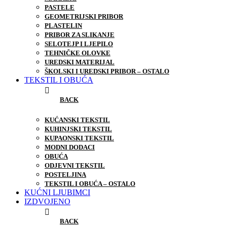
PASTELE
GEOMETRIJSKI PRIBOR
PLASTELIN
PRIBOR ZA SLIKANJE
SELOTEJP I LJEPILO
TEHNIČKE OLOVKE
UREDSKI MATERIJAL
ŠKOLSKI I UREDSKI PRIBOR – OSTALO
TEKSTIL I OBUĆA
BACK
KUĆANSKI TEKSTIL
KUHINJSKI TEKSTIL
KUPAONSKI TEKSTIL
MODNI DODACI
OBUĆA
ODJEVNI TEKSTIL
POSTELJINA
TEKSTIL I OBUĆA – OSTALO
KUĆNI LJUBIMCI
IZDVOJENO
BACK