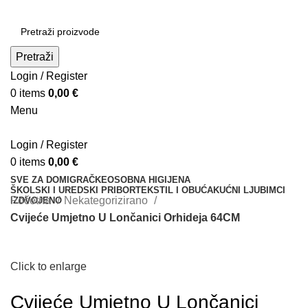
Pretraži
Login / Register
0
items
0,00
€
Menu
Login / Register
0
items
0,00
€
SVE ZA DOM
IGRAČKE
OSOBNA HIGIJENA
ŠKOLSKI I UREDSKI PRIBOR
TEKSTIL I OBUĆA
KUĆNI LJUBIMCI
Početna
Nekategorizirano
IZDVOJENO
Cvijeće Umjetno U Lončanici Orhideja 64CM
Click to enlarge
Cvijeće Umjetno U Lončanici