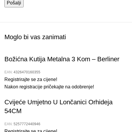
Moglo bi vas zanimati
Božićna Kutija Metalna 3 Kom – Berliner
EAN:
4326470160355
Registrirajte se za cijene!
Nakon registracije pričekajte na odobrenje!
Cvijeće Umjetno U Lončanici Orhideja
54CM
EAN:
5257772440946
Registrirajte se za cijene!