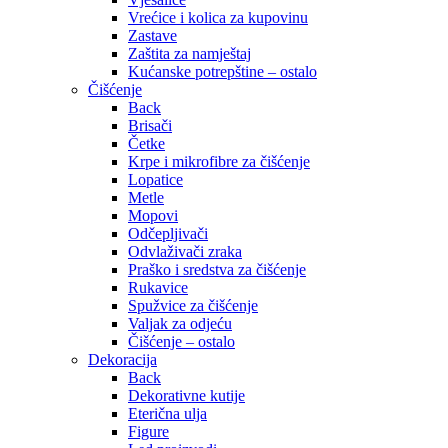
Vrećice i kolica za kupovinu
Zastave
Zaštita za namještaj
Kućanske potrepštine – ostalo
Čišćenje
Back
Brisači
Četke
Krpe i mikrofibre za čišćenje
Lopatice
Metle
Mopovi
Odčepljivači
Odvlaživači zraka
Praško i sredstva za čišćenje
Rukavice
Spužvice za čišćenje
Valjak za odjeću
Čišćenje – ostalo
Dekoracija
Back
Dekorativne kutije
Eterična ulja
Figure