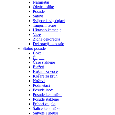
Namještaj
Okviri i slike
Posude
Satovi
Svijeće i svijećnjaci
Tanjuri i tacne
Ukrasno kamenje
Vaze
Zidna dekoracija
Dekoracija – ostalo
Stolno posuđe
Bokali
Čajnici
Čaše staklene
Etažeri
Košara za voće
Košare za kruh
Noževi
Podmetači
Posude inox
Posude keramičke
Posude staklene
Pribori za jelo
Šalice keramičke
Salvete i ubrusi