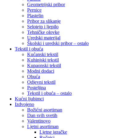
Geometrijski pribor
Pernice
Plastelin
Pribor za slikanje
Selotejp i ljepilo
Tehničke olovke
Uredski materijal
Školski i uredski pribor – ostalo
Tekstil i obuća
Kućanski tekstil
Kuhinjski tekstil
Kupaonski tekstil
Modni dodaci
Obuća
Odjevni tekstil
Posteljina
Tekstil i obuća – ostalo
Kućni ljubimci
Izdvojeno
Božićni asortiman
Dan svih svetih
Valentinovo
Ljetni asortiman
Ljetne igračke
Ručnici