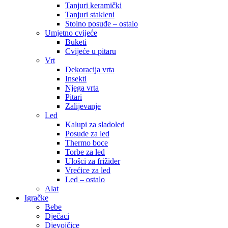
Tanjuri keramički
Tanjuri stakleni
Stolno posuđe – ostalo
Umjetno cvijeće
Buketi
Cvijeće u pitaru
Vrt
Dekoracija vrta
Insekti
Njega vrta
Pitari
Zalijevanje
Led
Kalupi za sladoled
Posude za led
Thermo boce
Torbe za led
Ulošci za frižider
Vrećice za led
Led – ostalo
Alat
Igračke
Bebe
Dječaci
Djevojčice