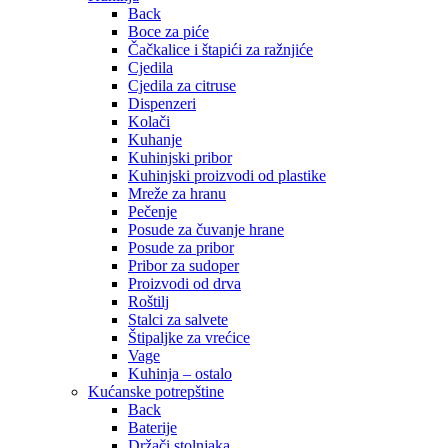
Back
Boce za piće
Čačkalice i štapići za ražnjiće
Cjedila
Cjedila za citruse
Dispenzeri
Kolači
Kuhanje
Kuhinjski pribor
Kuhinjski proizvodi od plastike
Mreže za hranu
Pečenje
Posude za čuvanje hrane
Posude za pribor
Pribor za sudoper
Proizvodi od drva
Roštilj
Stalci za salvete
Štipaljke za vrećice
Vage
Kuhinja – ostalo
Kućanske potrepštine
Back
Baterije
Držači stolnjaka