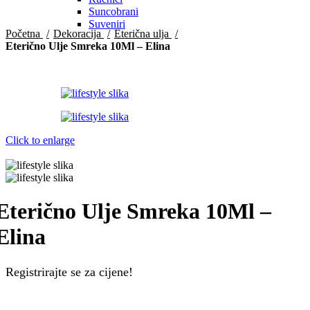
Suncobrani
Suveniri
Početna
Dekoracija
Eterična ulja
Eterično Ulje Smreka 10Ml – Elina
Click to enlarge
Eterično Ulje Smreka 10Ml –
Elina
Registrirajte se za cijene!