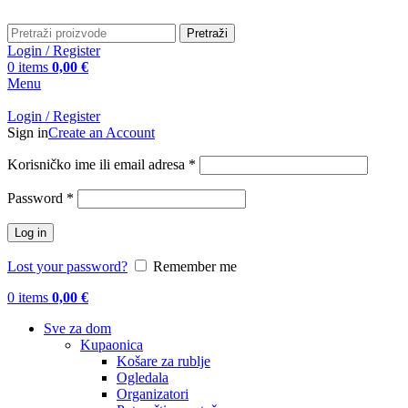
Pretraži
Login / Register
0
items
0,00
€
Menu
Login / Register
Sign in
Create an Account
Obavezno
Korisničko ime ili email adresa
*
Obavezno
Password
*
Log in
Lost your password?
Remember me
0
items
0,00
€
Sve za dom
Kupaonica
Košare za rublje
Ogledala
Organizatori