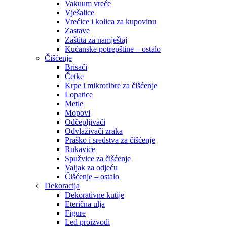
Vakuum vreće
Vješalice
Vrećice i kolica za kupovinu
Zastave
Zaštita za namještaj
Kućanske potrepštine – ostalo
Čišćenje
Brisači
Četke
Krpe i mikrofibre za čišćenje
Lopatice
Metle
Mopovi
Odčepljivači
Odvlaživači zraka
Praško i sredstva za čišćenje
Rukavice
Spužvice za čišćenje
Valjak za odjeću
Čišćenje – ostalo
Dekoracija
Dekorativne kutije
Eterična ulja
Figure
Led proizvodi