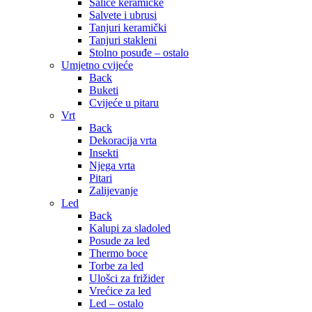
Šalice keramičke
Salvete i ubrusi
Tanjuri keramički
Tanjuri stakleni
Stolno posuđe – ostalo
Umjetno cvijeće
Back
Buketi
Cvijeće u pitaru
Vrt
Back
Dekoracija vrta
Insekti
Njega vrta
Pitari
Zalijevanje
Led
Back
Kalupi za sladoled
Posude za led
Thermo boce
Torbe za led
Ulošci za frižider
Vrećice za led
Led – ostalo