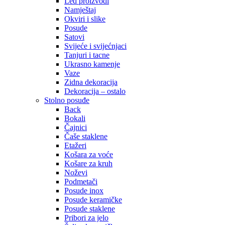
Led proizvodi
Namještaj
Okviri i slike
Posude
Satovi
Svijeće i svijećnjaci
Tanjuri i tacne
Ukrasno kamenje
Vaze
Zidna dekoracija
Dekoracija – ostalo
Stolno posuđe
Back
Bokali
Čajnici
Čaše staklene
Etažeri
Košara za voće
Košare za kruh
Noževi
Podmetači
Posude inox
Posude keramičke
Posude staklene
Pribori za jelo