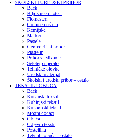
ŠKOLSKI I UREDSKI PRIBOR
Back
Bilježnice i notesi
Flomasteri
Gumice i oštrila
Kemijske
Markeri
Pastele
Geometrijski pribor
Plastelin
Pribor za slikanje
Selotejp i ljepilo
Tehničke olovke
Uredski materijal
Školski i uredski pribor – ostalo
TEKSTIL I OBUĆA
Back
Kućanski tekstil
Kuhinjski tekstil
Kupaonski tekstil
Modni dodaci
Obuća
Odjevni tekstil
Posteljina
Tekstil i obuća – ostalo