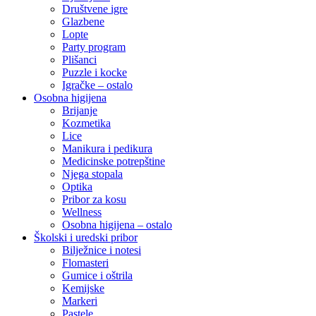
Društvene igre
Glazbene
Lopte
Party program
Plišanci
Puzzle i kocke
Igračke – ostalo
Osobna higijena
Brijanje
Kozmetika
Lice
Manikura i pedikura
Medicinske potrepštine
Njega stopala
Optika
Pribor za kosu
Wellness
Osobna higijena – ostalo
Školski i uredski pribor
Bilježnice i notesi
Flomasteri
Gumice i oštrila
Kemijske
Markeri
Pastele