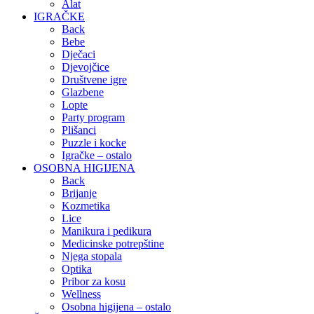
Alat
IGRAČKE
Back
Bebe
Dječaci
Djevojčice
Društvene igre
Glazbene
Lopte
Party program
Plišanci
Puzzle i kocke
Igračke – ostalo
OSOBNA HIGIJENA
Back
Brijanje
Kozmetika
Lice
Manikura i pedikura
Medicinske potrepštine
Njega stopala
Optika
Pribor za kosu
Wellness
Osobna higijena – ostalo