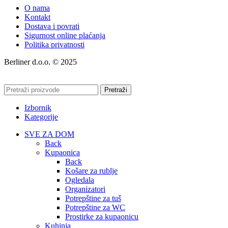
O nama
Kontakt
Dostava i povrati
Sigurnost online plaćanja
Politika privatnosti
Berliner d.o.o. © 2025
Pretraži
Izbornik
Kategorije
SVE ZA DOM
Back
Kupaonica
Back
Košare za rublje
Ogledala
Organizatori
Potrepštine za tuš
Potrepštine za WC
Prostirke za kupaonicu
Kuhinja