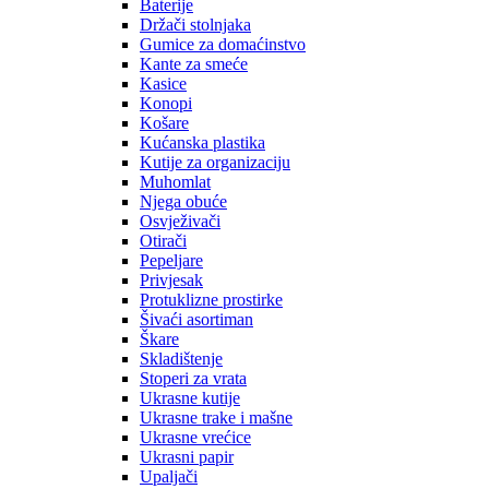
Baterije
Držači stolnjaka
Gumice za domaćinstvo
Kante za smeće
Kasice
Konopi
Košare
Kućanska plastika
Kutije za organizaciju
Muhomlat
Njega obuće
Osvježivači
Otirači
Pepeljare
Privjesak
Protuklizne prostirke
Šivaći asortiman
Škare
Skladištenje
Stoperi za vrata
Ukrasne kutije
Ukrasne trake i mašne
Ukrasne vrećice
Ukrasni papir
Upaljači