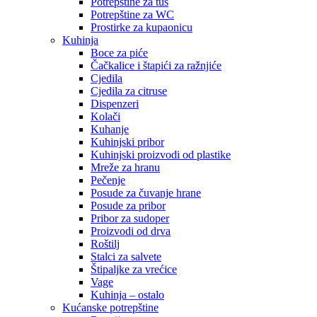
Potrepštine za tuš
Potrepštine za WC
Prostirke za kupaonicu
Kuhinja
Boce za piće
Čačkalice i štapići za ražnjiće
Cjedila
Cjedila za citruse
Dispenzeri
Kolači
Kuhanje
Kuhinjski pribor
Kuhinjski proizvodi od plastike
Mreže za hranu
Pečenje
Posude za čuvanje hrane
Posude za pribor
Pribor za sudoper
Proizvodi od drva
Roštilj
Stalci za salvete
Štipaljke za vrećice
Vage
Kuhinja – ostalo
Kućanske potrepštine