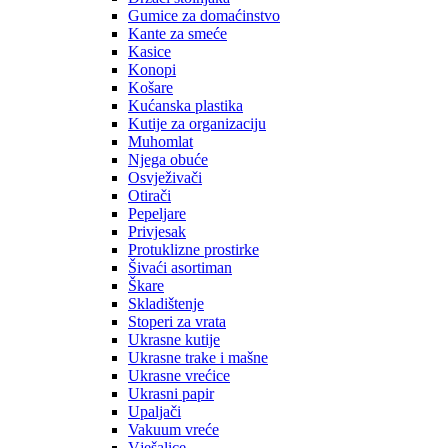
Gumice za domaćinstvo
Kante za smeće
Kasice
Konopi
Košare
Kućanska plastika
Kutije za organizaciju
Muhomlat
Njega obuće
Osvježivači
Otirači
Pepeljare
Privjesak
Protuklizne prostirke
Šivaći asortiman
Škare
Skladištenje
Stoperi za vrata
Ukrasne kutije
Ukrasne trake i mašne
Ukrasne vrećice
Ukrasni papir
Upaljači
Vakuum vreće
Vješalice