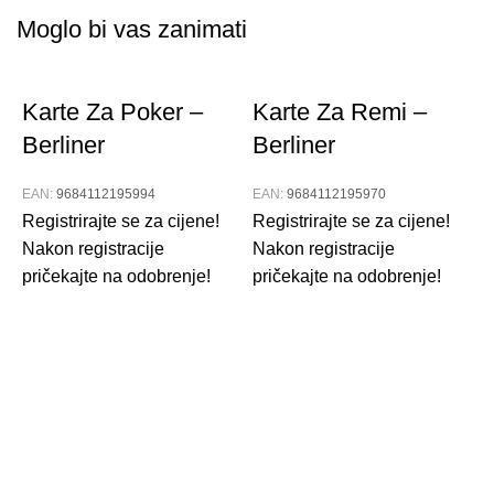
Moglo bi vas zanimati
Karte Za Poker –
Karte Za Remi –
Berliner
Berliner
EAN:
9684112195994
EAN:
9684112195970
Registrirajte se za cijene!
Registrirajte se za cijene!
Nakon registracije
Nakon registracije
pričekajte na odobrenje!
pričekajte na odobrenje!
B
E
R
N