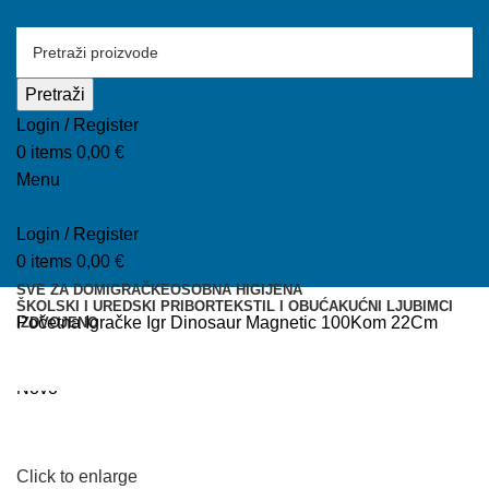
Pretraži
Login / Register
0
items
0,00
€
Menu
Login / Register
0
items
0,00
€
SVE ZA DOM
IGRAČKE
OSOBNA HIGIJENA
ŠKOLSKI I UREDSKI PRIBOR
TEKSTIL I OBUĆA
KUĆNI LJUBIMCI
Početna
Igračke
Igr Dinosaur Magnetic 100Kom 22Cm
IZDVOJENO
Novo
Click to enlarge