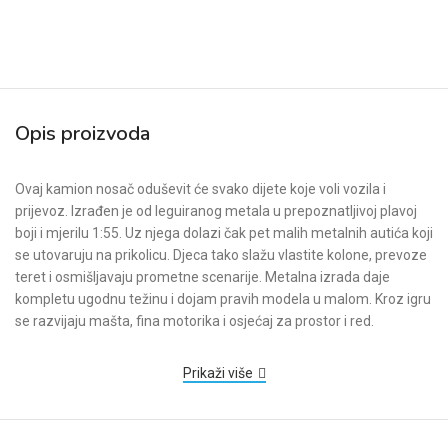
Opis proizvoda
Ovaj kamion nosač oduševit će svako dijete koje voli vozila i
prijevoz. Izrađen je od leguiranog metala u prepoznatljivoj plavoj
boji i mjerilu 1:55. Uz njega dolazi čak pet malih metalnih autića koji
se utovaruju na prikolicu. Djeca tako slažu vlastite kolone, prevoze
teret i osmišljavaju prometne scenarije. Metalna izrada daje
kompletu ugodnu težinu i dojam pravih modela u malom. Kroz igru
se razvijaju mašta, fina motorika i osjećaj za prostor i red.
Prikaži više