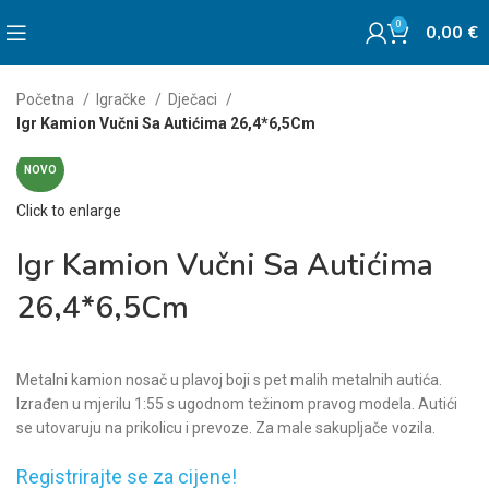
0
0,00
€
Početna
Igračke
Dječaci
Igr Kamion Vučni Sa Autićima 26,4*6,5Cm
NOVO
Click to enlarge
Igr Kamion Vučni Sa Autićima
26,4*6,5Cm
Metalni kamion nosač u plavoj boji s pet malih metalnih autića.
Izrađen u mjerilu 1:55 s ugodnom težinom pravog modela. Autići
se utovaruju na prikolicu i prevoze. Za male sakupljače vozila.
Registrirajte se za cijene!