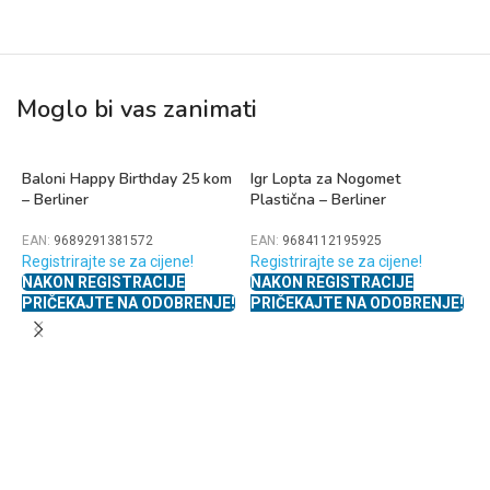
Moglo bi vas zanimati
Baloni Happy Birthday 25 kom
Igr Lopta za Nogomet
– Berliner
Plastična – Berliner
EAN:
9689291381572
EAN:
9684112195925
Registrirajte se za cijene!
Registrirajte se za cijene!
NAKON REGISTRACIJE
NAKON REGISTRACIJE
PRIČEKAJTE NA ODOBRENJE!
PRIČEKAJTE NA ODOBRENJE!
K
B
E
R
N