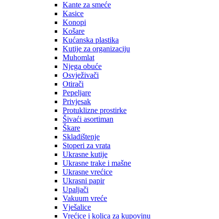
Kante za smeće
Kasice
Konopi
Košare
Kućanska plastika
Kutije za organizaciju
Muhomlat
Njega obuće
Osvježivači
Otirači
Pepeljare
Privjesak
Protuklizne prostirke
Šivaći asortiman
Škare
Skladištenje
Stoperi za vrata
Ukrasne kutije
Ukrasne trake i mašne
Ukrasne vrećice
Ukrasni papir
Upaljači
Vakuum vreće
Vješalice
Vrećice i kolica za kupovinu