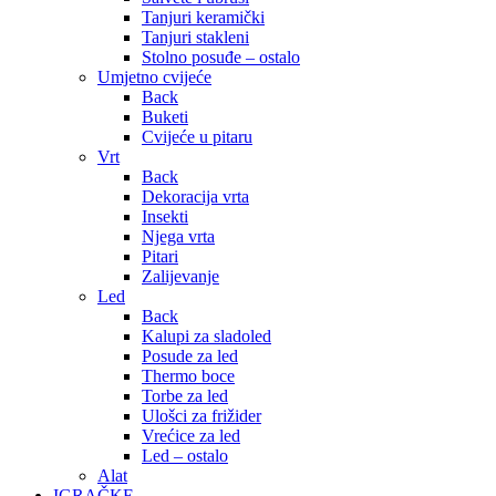
Tanjuri keramički
Tanjuri stakleni
Stolno posuđe – ostalo
Umjetno cvijeće
Back
Buketi
Cvijeće u pitaru
Vrt
Back
Dekoracija vrta
Insekti
Njega vrta
Pitari
Zalijevanje
Led
Back
Kalupi za sladoled
Posude za led
Thermo boce
Torbe za led
Ulošci za frižider
Vrećice za led
Led – ostalo
Alat
IGRAČKE