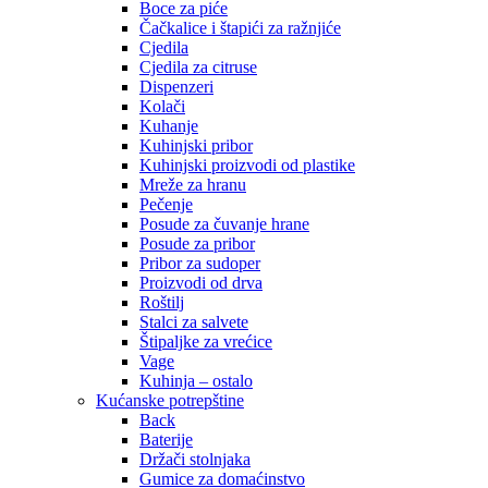
Boce za piće
Čačkalice i štapići za ražnjiće
Cjedila
Cjedila za citruse
Dispenzeri
Kolači
Kuhanje
Kuhinjski pribor
Kuhinjski proizvodi od plastike
Mreže za hranu
Pečenje
Posude za čuvanje hrane
Posude za pribor
Pribor za sudoper
Proizvodi od drva
Roštilj
Stalci za salvete
Štipaljke za vrećice
Vage
Kuhinja – ostalo
Kućanske potrepštine
Back
Baterije
Držači stolnjaka
Gumice za domaćinstvo