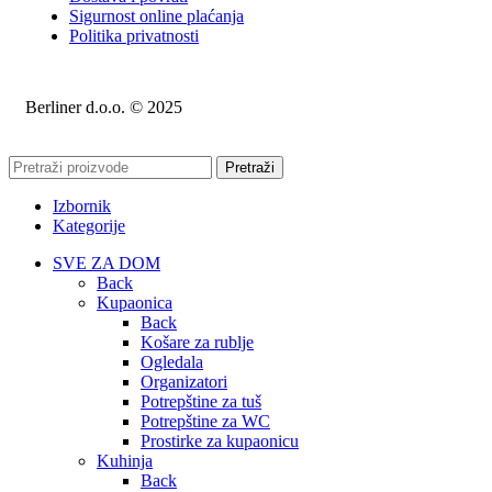
Sigurnost online plaćanja
Politika privatnosti
Berliner d.o.o. © 2025
Pretraži
Izbornik
Kategorije
SVE ZA DOM
Back
Kupaonica
Back
Košare za rublje
Ogledala
Organizatori
Potrepštine za tuš
Potrepštine za WC
Prostirke za kupaonicu
Kuhinja
Back