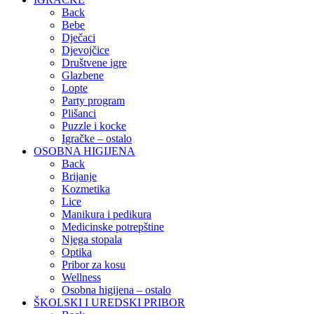
Back
Bebe
Dječaci
Djevojčice
Društvene igre
Glazbene
Lopte
Party program
Plišanci
Puzzle i kocke
Igračke – ostalo
OSOBNA HIGIJENA
Back
Brijanje
Kozmetika
Lice
Manikura i pedikura
Medicinske potrepštine
Njega stopala
Optika
Pribor za kosu
Wellness
Osobna higijena – ostalo
ŠKOLSKI I UREDSKI PRIBOR