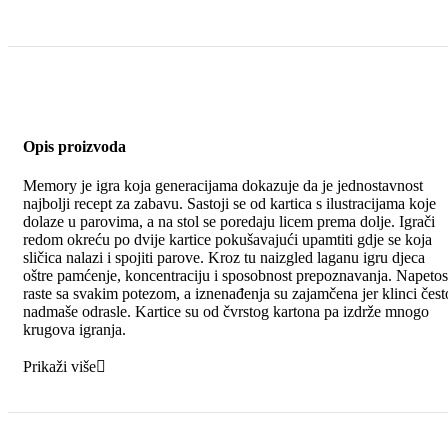
Opis proizvoda
Memory je igra koja generacijama dokazuje da je jednostavnost
najbolji recept za zabavu. Sastoji se od kartica s ilustracijama koje
dolaze u parovima, a na stol se poredaju licem prema dolje. Igrači
redom okreću po dvije kartice pokušavajući upamtiti gdje se koja
sličica nalazi i spojiti parove. Kroz tu naizgled laganu igru djeca
oštre pamćenje, koncentraciju i sposobnost prepoznavanja. Napetos
raste sa svakim potezom, a iznenađenja su zajamčena jer klinci čest
nadmaše odrasle. Kartice su od čvrstog kartona pa izdrže mnogo
krugova igranja.
Prikaži više