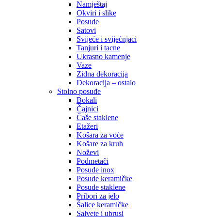
Namještaj
Okviri i slike
Posude
Satovi
Svijeće i svijećnjaci
Tanjuri i tacne
Ukrasno kamenje
Vaze
Zidna dekoracija
Dekoracija – ostalo
Stolno posuđe
Bokali
Čajnici
Čaše staklene
Etažeri
Košara za voće
Košare za kruh
Noževi
Podmetači
Posude inox
Posude keramičke
Posude staklene
Pribori za jelo
Šalice keramičke
Salvete i ubrusi