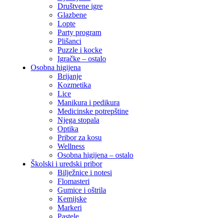
Društvene igre
Glazbene
Lopte
Party program
Plišanci
Puzzle i kocke
Igračke – ostalo
Osobna higijena
Brijanje
Kozmetika
Lice
Manikura i pedikura
Medicinske potrepštine
Njega stopala
Optika
Pribor za kosu
Wellness
Osobna higijena – ostalo
Školski i uredski pribor
Bilježnice i notesi
Flomasteri
Gumice i oštrila
Kemijske
Markeri
Pastele