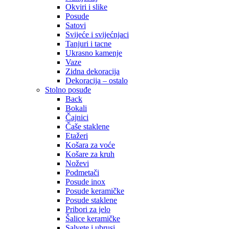
Okviri i slike
Posude
Satovi
Svijeće i svijećnjaci
Tanjuri i tacne
Ukrasno kamenje
Vaze
Zidna dekoracija
Dekoracija – ostalo
Stolno posuđe
Back
Bokali
Čajnici
Čaše staklene
Etažeri
Košara za voće
Košare za kruh
Noževi
Podmetači
Posude inox
Posude keramičke
Posude staklene
Pribori za jelo
Šalice keramičke
Salvete i ubrusi