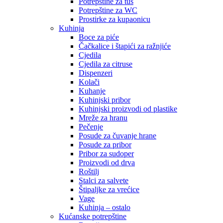
Potrepštine za tuš
Potrepštine za WC
Prostirke za kupaonicu
Kuhinja
Boce za piće
Čačkalice i štapići za ražnjiće
Cjedila
Cjedila za citruse
Dispenzeri
Kolači
Kuhanje
Kuhinjski pribor
Kuhinjski proizvodi od plastike
Mreže za hranu
Pečenje
Posude za čuvanje hrane
Posude za pribor
Pribor za sudoper
Proizvodi od drva
Roštilj
Stalci za salvete
Štipaljke za vrećice
Vage
Kuhinja – ostalo
Kućanske potrepštine