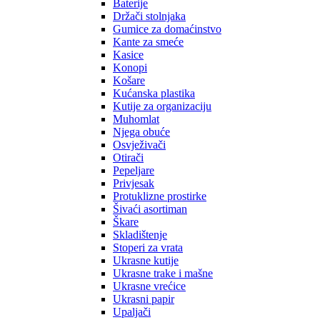
Baterije
Držači stolnjaka
Gumice za domaćinstvo
Kante za smeće
Kasice
Konopi
Košare
Kućanska plastika
Kutije za organizaciju
Muhomlat
Njega obuće
Osvježivači
Otirači
Pepeljare
Privjesak
Protuklizne prostirke
Šivaći asortiman
Škare
Skladištenje
Stoperi za vrata
Ukrasne kutije
Ukrasne trake i mašne
Ukrasne vrećice
Ukrasni papir
Upaljači