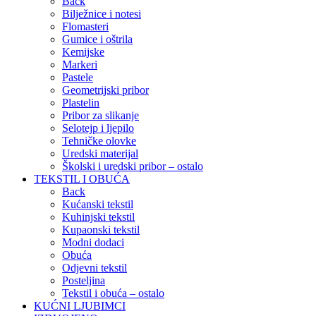
Back
Bilježnice i notesi
Flomasteri
Gumice i oštrila
Kemijske
Markeri
Pastele
Geometrijski pribor
Plastelin
Pribor za slikanje
Selotejp i ljepilo
Tehničke olovke
Uredski materijal
Školski i uredski pribor – ostalo
TEKSTIL I OBUĆA
Back
Kućanski tekstil
Kuhinjski tekstil
Kupaonski tekstil
Modni dodaci
Obuća
Odjevni tekstil
Posteljina
Tekstil i obuća – ostalo
KUĆNI LJUBIMCI