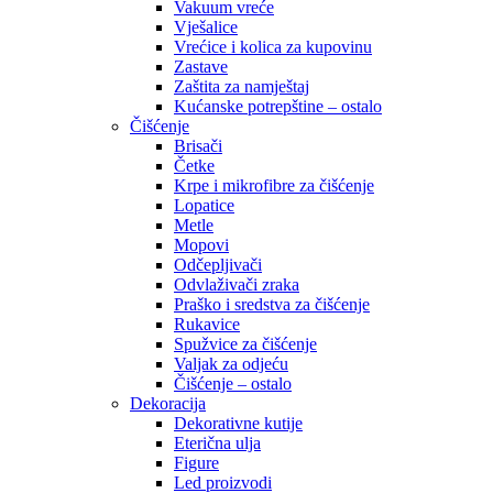
Vakuum vreće
Vješalice
Vrećice i kolica za kupovinu
Zastave
Zaštita za namještaj
Kućanske potrepštine – ostalo
Čišćenje
Brisači
Četke
Krpe i mikrofibre za čišćenje
Lopatice
Metle
Mopovi
Odčepljivači
Odvlaživači zraka
Praško i sredstva za čišćenje
Rukavice
Spužvice za čišćenje
Valjak za odjeću
Čišćenje – ostalo
Dekoracija
Dekorativne kutije
Eterična ulja
Figure
Led proizvodi