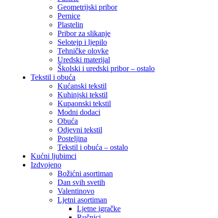
Geometrijski pribor
Pernice
Plastelin
Pribor za slikanje
Selotejp i ljepilo
Tehničke olovke
Uredski materijal
Školski i uredski pribor – ostalo
Tekstil i obuća
Kućanski tekstil
Kuhinjski tekstil
Kupaonski tekstil
Modni dodaci
Obuća
Odjevni tekstil
Posteljina
Tekstil i obuća – ostalo
Kućni ljubimci
Izdvojeno
Božićni asortiman
Dan svih svetih
Valentinovo
Ljetni asortiman
Ljetne igračke
Ručnici