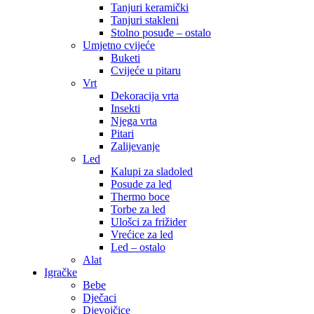
Tanjuri keramički
Tanjuri stakleni
Stolno posuđe – ostalo
Umjetno cvijeće
Buketi
Cvijeće u pitaru
Vrt
Dekoracija vrta
Insekti
Njega vrta
Pitari
Zalijevanje
Led
Kalupi za sladoled
Posude za led
Thermo boce
Torbe za led
Ulošci za frižider
Vrećice za led
Led – ostalo
Alat
Igračke
Bebe
Dječaci
Djevojčice