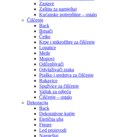
Zastave
Zaštita za namještaj
Kućanske potrepštine – ostalo
Čišćenje
Back
Brisači
Četke
Krpe i mikrofibre za čišćenje
Lopatice
Metle
Mopovi
Odčepljivači
Odvlaživači zraka
Praško i sredstva za čišćenje
Rukavice
Spužvice za čišćenje
Valjak za odjeću
Čišćenje – ostalo
Dekoracija
Back
Dekorativne kutije
Eterična ulja
Figure
Led proizvodi
Namještaj