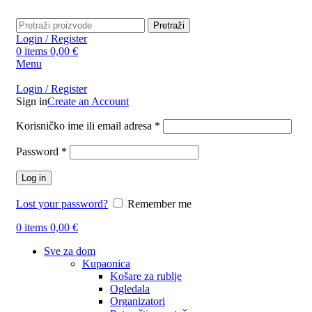
Pretraži
Login / Register
0
items
0,00
€
Menu
Login / Register
Sign in
Create an Account
Obavezno
Korisničko ime ili email adresa
*
Obavezno
Password
*
Log in
Lost your password?
Remember me
0
items
0,00
€
Sve za dom
Kupaonica
Košare za rublje
Ogledala
Organizatori