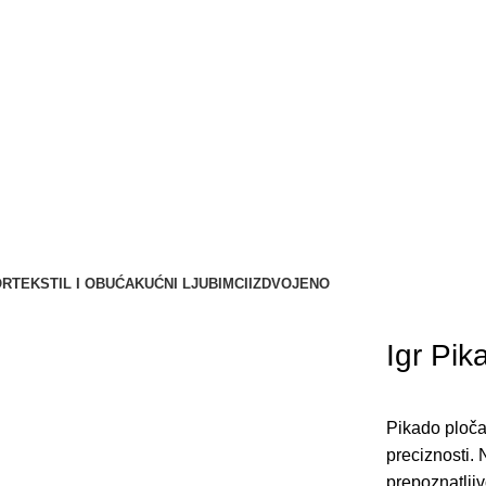
OR
TEKSTIL I OBUĆA
KUĆNI LJUBIMCI
IZDVOJENO
Igr Pi
Pikado ploča
preciznosti.
prepoznatlji