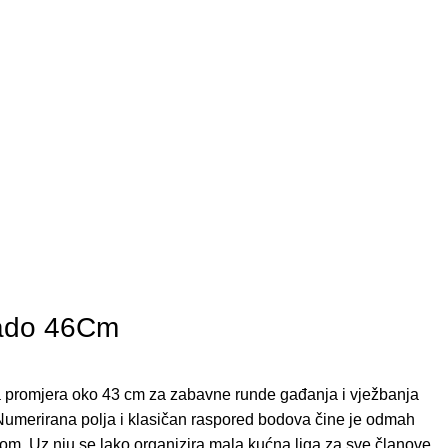
kado 46Cm
 promjera oko 43 cm za zabavne runde gađanja i vježbanja
 Numerirana polja i klasičan raspored bodova čine je odmah
vom. Uz nju se lako organizira mala kućna liga za sve članove