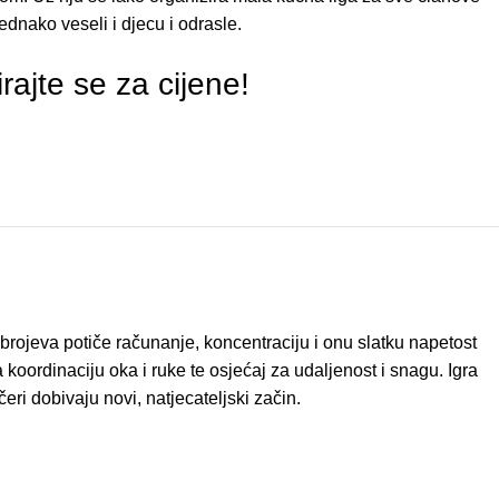
 jednako veseli i djecu i odrasle.
irajte se za cijene!
rojeva potiče računanje, koncentraciju i onu slatku napetost
 koordinaciju oka i ruke te osjećaj za udaljenost i snagu. Igra
eri dobivaju novi, natjecateljski začin.