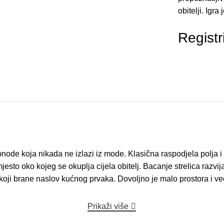
obitelji. Igra
Registr
e koja nikada ne izlazi iz mode. Klasična raspodjela polja i b
esto oko kojeg se okuplja cijela obitelj. Bacanje strelica razvija
 koji brane naslov kućnog prvaka. Dovoljno je malo prostora i več
Prikaži više