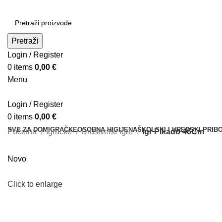
Pretraži
Login / Register
0
items
0,00
€
Menu
Login / Register
0
items
0,00
€
SVE ZA DOM
IGRAČKE
OSOBNA HIGIJENA
ŠKOLSKI I UREDSKI PRIB
Početna
Igračke
Društvene igre
Igr Pikado 46Cm
Novo
Click to enlarge