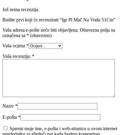
Još nema recenzija.
Budite prvi koji će recenzirati “Igr Pl Mač Na Vodu 51Cm”
Vaša adresa e-pošte neće biti objavljena.
Obavezna polja su
označena sa
* (obavezno)
Vaša ocjena
*
Vaša recenzija:
*
Naziv
*
E-pošta
*
Spremi moje ime, e-poštu i web-stranicu u ovom internet
pregledniku za sljedeći put kada budem komentirao.