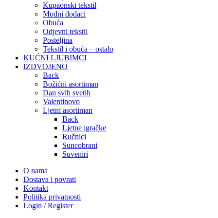
Kupaonski tekstil
Modni dodaci
Obuća
Odjevni tekstil
Posteljina
Tekstil i obuća – ostalo
KUĆNI LJUBIMCI
IZDVOJENO
Back
Božićni asortiman
Dan svih svetih
Valentinovo
Ljetni asortiman
Back
Ljetne igračke
Ručnici
Suncobrani
Suveniri
O nama
Dostava i povrati
Kontakt
Politika privatnosti
Login / Register