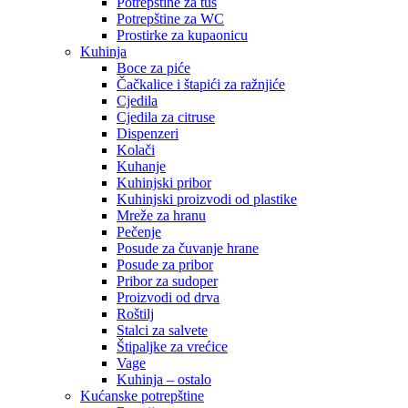
Potrepštine za tuš
Potrepštine za WC
Prostirke za kupaonicu
Kuhinja
Boce za piće
Čačkalice i štapići za ražnjiće
Cjedila
Cjedila za citruse
Dispenzeri
Kolači
Kuhanje
Kuhinjski pribor
Kuhinjski proizvodi od plastike
Mreže za hranu
Pečenje
Posude za čuvanje hrane
Posude za pribor
Pribor za sudoper
Proizvodi od drva
Roštilj
Stalci za salvete
Štipaljke za vrećice
Vage
Kuhinja – ostalo
Kućanske potrepštine