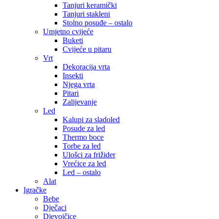
Tanjuri keramički
Tanjuri stakleni
Stolno posuđe – ostalo
Umjetno cvijeće
Buketi
Cvijeće u pitaru
Vrt
Dekoracija vrta
Insekti
Njega vrta
Pitari
Zalijevanje
Led
Kalupi za sladoled
Posude za led
Thermo boce
Torbe za led
Ulošci za frižider
Vrećice za led
Led – ostalo
Alat
Igračke
Bebe
Dječaci
Djevojčice