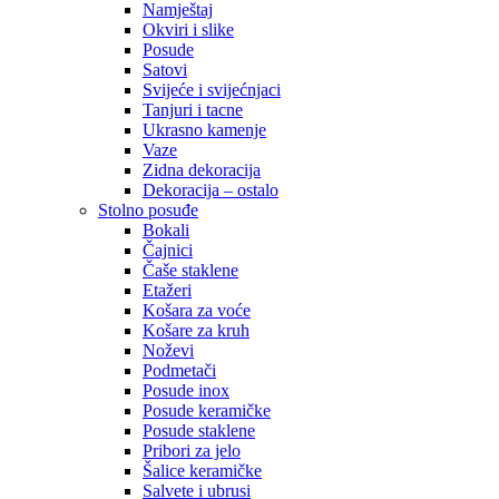
Namještaj
Okviri i slike
Posude
Satovi
Svijeće i svijećnjaci
Tanjuri i tacne
Ukrasno kamenje
Vaze
Zidna dekoracija
Dekoracija – ostalo
Stolno posuđe
Bokali
Čajnici
Čaše staklene
Etažeri
Košara za voće
Košare za kruh
Noževi
Podmetači
Posude inox
Posude keramičke
Posude staklene
Pribori za jelo
Šalice keramičke
Salvete i ubrusi