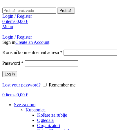
Pretraži
Login / Register
0
items
0,00
€
Menu
Login / Register
Sign in
Create an Account
Obavezno
Korisničko ime ili email adresa
*
Obavezno
Password
*
Log in
Lost your password?
Remember me
0
items
0,00
€
Sve za dom
Kupaonica
Košare za rublje
Ogledala
Organizatori