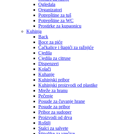
Ogledala
Organizatori
Potrepštine za tuš
Potrepštine za WC
Prostirke za kupaonicu
Kuhinja
Back
Boce za piće
Čačkalice i štapići za ražnjiće
Cjedila
Cjedila za citruse
Dispenzeri
Kolači
Kuhanje
Kuhinjski pribor
Kuhinjski proizvodi od plastike
Mreže za hranu
Pečenje
Posude za čuvanje hrane
Posude za pribor
Pribor za sudoper
Proizvodi od drva
Roštilj
Stalci za salvete
Štipaljke za vrećice