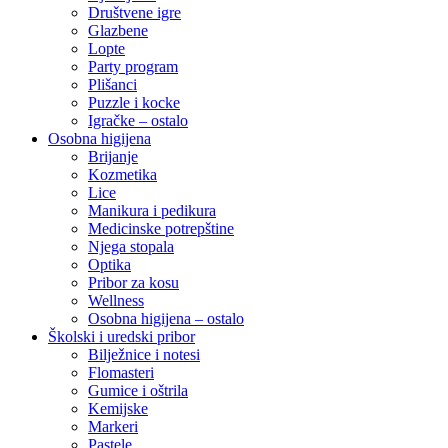
Društvene igre
Glazbene
Lopte
Party program
Plišanci
Puzzle i kocke
Igračke – ostalo
Osobna higijena
Brijanje
Kozmetika
Lice
Manikura i pedikura
Medicinske potrepštine
Njega stopala
Optika
Pribor za kosu
Wellness
Osobna higijena – ostalo
Školski i uredski pribor
Bilježnice i notesi
Flomasteri
Gumice i oštrila
Kemijske
Markeri
Pastele