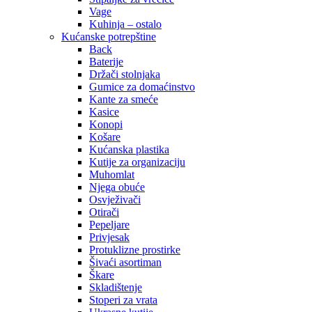
Vage
Kuhinja – ostalo
Kućanske potrepštine
Back
Baterije
Držači stolnjaka
Gumice za domaćinstvo
Kante za smeće
Kasice
Konopi
Košare
Kućanska plastika
Kutije za organizaciju
Muhomlat
Njega obuće
Osvježivači
Otirači
Pepeljare
Privjesak
Protuklizne prostirke
Šivaći asortiman
Škare
Skladištenje
Stoperi za vrata