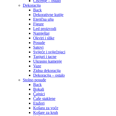
Čišćenje – ostalo
Dekoracija
Back
Dekorativne kutije
Eterična ulja
Figure
Led proizvodi
Namještaj
Okviri i slike
Posude
Satovi
Svijeće i svijećnjaci
Tanjuri i tacne
Ukrasno kamenje
Vaze
Zidna dekoracija
Dekoracija – ostalo
Stolno posuđe
Back
Bokali
Čajnici
Čaše staklene
Etažeri
Košara za voće
Košare za kruh