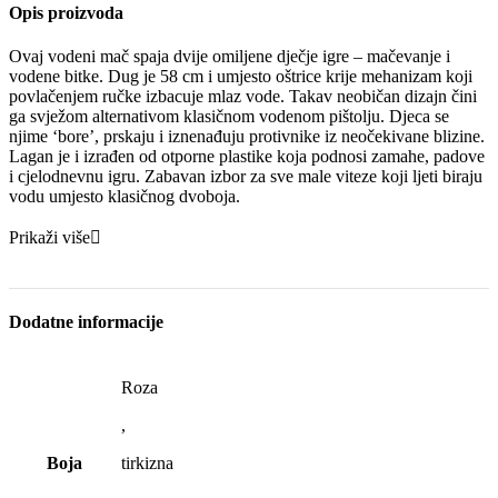
Opis proizvoda
Ovaj vodeni mač spaja dvije omiljene dječje igre – mačevanje i
vodene bitke. Dug je 58 cm i umjesto oštrice krije mehanizam koji
povlačenjem ručke izbacuje mlaz vode. Takav neobičan dizajn čini
ga svježom alternativom klasičnom vodenom pištolju. Djeca se
njime ‘bore’, prskaju i iznenađuju protivnike iz neočekivane blizine.
Lagan je i izrađen od otporne plastike koja podnosi zamahe, padove
i cjelodnevnu igru. Zabavan izbor za sve male viteze koji ljeti biraju
vodu umjesto klasičnog dvoboja.
Prikaži više
Dodatne informacije
Roza
,
Boja
tirkizna