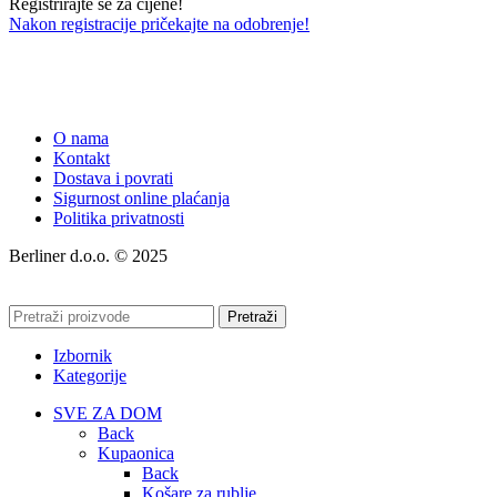
Registrirajte se za cijene!
Nakon registracije pričekajte na odobrenje!
O nama
Kontakt
Dostava i povrati
Sigurnost online plaćanja
Politika privatnosti
Berliner d.o.o. © 2025
Pretraži
Izbornik
Kategorije
SVE ZA DOM
Back
Kupaonica
Back
Košare za rublje