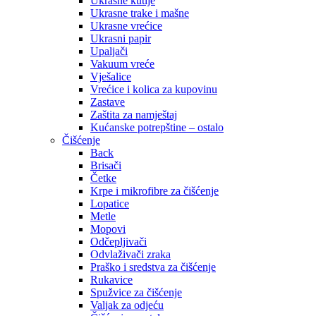
Ukrasne kutije
Ukrasne trake i mašne
Ukrasne vrećice
Ukrasni papir
Upaljači
Vakuum vreće
Vješalice
Vrećice i kolica za kupovinu
Zastave
Zaštita za namještaj
Kućanske potrepštine – ostalo
Čišćenje
Back
Brisači
Četke
Krpe i mikrofibre za čišćenje
Lopatice
Metle
Mopovi
Odčepljivači
Odvlaživači zraka
Praško i sredstva za čišćenje
Rukavice
Spužvice za čišćenje
Valjak za odjeću