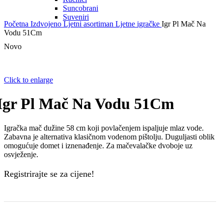
Suncobrani
Suveniri
Početna
Izdvojeno
Ljetni asortiman
Ljetne igračke
Igr Pl Mač Na
Vodu 51Cm
Novo
Click to enlarge
Igr Pl Mač Na Vodu 51Cm
Igračka mač dužine 58 cm koji povlačenjem ispaljuje mlaz vode.
Zabavna je alternativa klasičnom vodenom pištolju. Duguljasti oblik
omogućuje domet i iznenađenje. Za mačevalačke dvoboje uz
osvježenje.
Registrirajte se za cijene!