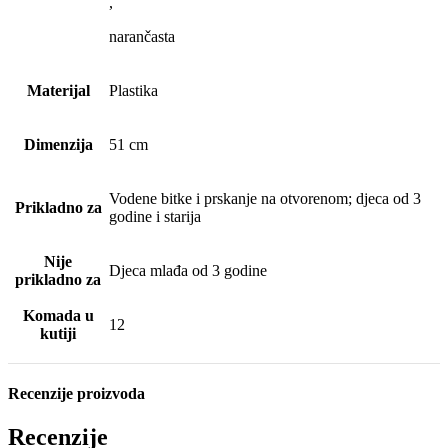
,
narančasta
Materijal
Plastika
Dimenzija
51 cm
Vodene bitke i prskanje na otvorenom; djeca od 3
Prikladno za
godine i starija
Nije
Djeca mlađa od 3 godine
prikladno za
Komada u
12
kutiji
Recenzije proizvoda
Recenzije