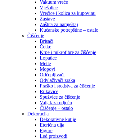
Vakuum vreće
Vješalice
Vrećice i kolica za kupovinu
Zastave
Zaštita za namještaj
Kućanske potrepštine – ostalo
Čišćenje
Brisači
Četke
Krpe i mikrofibre za čišćenje
Lopatice
Metle
Mopovi
Odčepljivači
Odvlaživači zraka
Praško i sredstva za čišćenje
Rukavice
Spužvice za čišćenje
Valjak za odjeću
Čišćenje – ostalo
Dekoracija
Dekorativne kutije
Eterična ulja
Figure
Led proizvodi