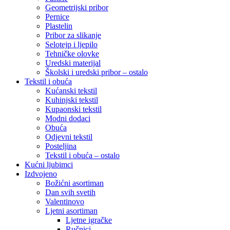
Geometrijski pribor
Pernice
Plastelin
Pribor za slikanje
Selotejp i ljepilo
Tehničke olovke
Uredski materijal
Školski i uredski pribor – ostalo
Tekstil i obuća
Kućanski tekstil
Kuhinjski tekstil
Kupaonski tekstil
Modni dodaci
Obuća
Odjevni tekstil
Posteljina
Tekstil i obuća – ostalo
Kućni ljubimci
Izdvojeno
Božićni asortiman
Dan svih svetih
Valentinovo
Ljetni asortiman
Ljetne igračke
Ručnici