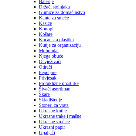
Baterije
Držači stolnjaka
Gumice za domaćinstvo
Kante za smeće
Kasice
Konopi
Košare
Kućanska plastika
Kutije za organizaciju
Muhomlat
Njega obuće
Osvježivači
Otirači
Pepeljare
Privjesak
Protuklizne prostirke
Šivaći asortiman
Škare
Skladištenje
Stoperi za vrata
Ukrasne kutije
Ukrasne trake i mašne
Ukrasne vrećice
Ukrasni papir
Upaljači