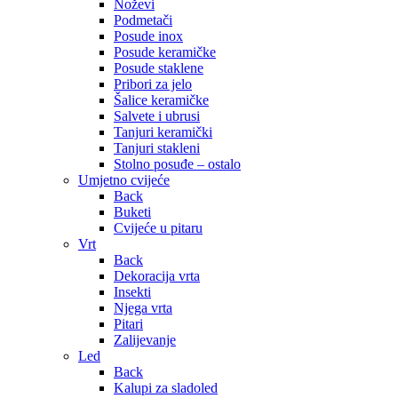
Noževi
Podmetači
Posude inox
Posude keramičke
Posude staklene
Pribori za jelo
Šalice keramičke
Salvete i ubrusi
Tanjuri keramički
Tanjuri stakleni
Stolno posuđe – ostalo
Umjetno cvijeće
Back
Buketi
Cvijeće u pitaru
Vrt
Back
Dekoracija vrta
Insekti
Njega vrta
Pitari
Zalijevanje
Led
Back
Kalupi za sladoled