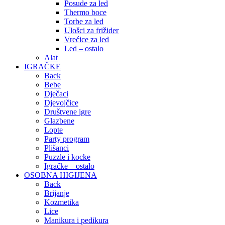
Posude za led
Thermo boce
Torbe za led
Ulošci za frižider
Vrećice za led
Led – ostalo
Alat
IGRAČKE
Back
Bebe
Dječaci
Djevojčice
Društvene igre
Glazbene
Lopte
Party program
Plišanci
Puzzle i kocke
Igračke – ostalo
OSOBNA HIGIJENA
Back
Brijanje
Kozmetika
Lice
Manikura i pedikura