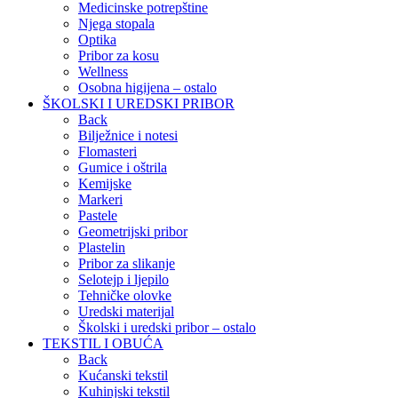
Medicinske potrepštine
Njega stopala
Optika
Pribor za kosu
Wellness
Osobna higijena – ostalo
ŠKOLSKI I UREDSKI PRIBOR
Back
Bilježnice i notesi
Flomasteri
Gumice i oštrila
Kemijske
Markeri
Pastele
Geometrijski pribor
Plastelin
Pribor za slikanje
Selotejp i ljepilo
Tehničke olovke
Uredski materijal
Školski i uredski pribor – ostalo
TEKSTIL I OBUĆA
Back
Kućanski tekstil
Kuhinjski tekstil