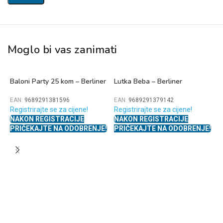
Moglo bi vas zanimati
Baloni Party 25 kom – Berliner
Lutka Beba – Berliner
EAN:
9689291381596
EAN:
9689291379142
Registrirajte se za cijene!
Registrirajte se za cijene!
NAKON REGISTRACIJE
NAKON REGISTRACIJE
PRIČEKAJTE NA ODOBRENJE!
PRIČEKAJTE NA ODOBRENJE!
P
1
E
R
N