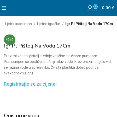
0
0,00
€
o
Ljetni asortiman
Ljetne igračke
Igr Pl Pištolj Na Vodu 17Cm
Click to enlarge
NOVO
Igr Pl Pištolj Na Vodu 17Cm
Prozirni vodeni pištolj srednje veličine s ručnom pumpom.
Pumpanjem se postiže snažniji mlaz vode. Kroz prozirno tijelo vidi
se razina vode u spremniku. Čvrsta plastika dobro podnosi
svakodnevnu igru.
Registrirajte se za cijene!
Opis proizvoda