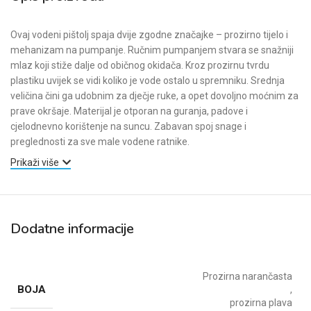
Ovaj vodeni pištolj spaja dvije zgodne značajke – prozirno tijelo i
mehanizam na pumpanje. Ručnim pumpanjem stvara se snažniji
mlaz koji stiže dalje od običnog okidača. Kroz prozirnu tvrdu
plastiku uvijek se vidi koliko je vode ostalo u spremniku. Srednja
veličina čini ga udobnim za dječje ruke, a opet dovoljno moćnim za
prave okršaje. Materijal je otporan na guranja, padove i
cjelodnevno korištenje na suncu. Zabavan spoj snage i
preglednosti za sve male vodene ratnike.
Prikaži više
Dodatne informacije
Prozirna narančasta
BOJA
,
prozirna plava