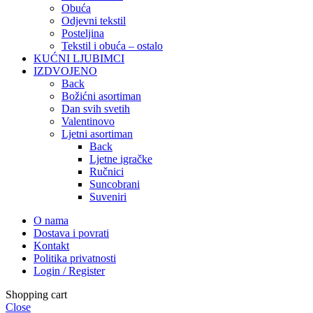
Obuća
Odjevni tekstil
Posteljina
Tekstil i obuća – ostalo
KUĆNI LJUBIMCI
IZDVOJENO
Back
Božićni asortiman
Dan svih svetih
Valentinovo
Ljetni asortiman
Back
Ljetne igračke
Ručnici
Suncobrani
Suveniri
O nama
Dostava i povrati
Kontakt
Politika privatnosti
Login / Register
Shopping cart
Close