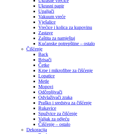
Ukrasne vrećice
Ukrasni papir
Upaljači
Vakuum vreće
Vješalice
Vrećice i kolica za kupovinu
Zastave
Zaštita za namještaj
Kućanske potrepštine – ostalo
Čišćenje
Back
Brisači
Četke
Krpe i mikrofibre za čišćenje
Lopatice
Metle
Mopovi
Odčepljivači
Odvlaživači zraka
Praško i sredstva za čišćenje
Rukavice
Spužvice za čišćenje
Valjak za odjeću
Čišćenje – ostalo
Dekoracija