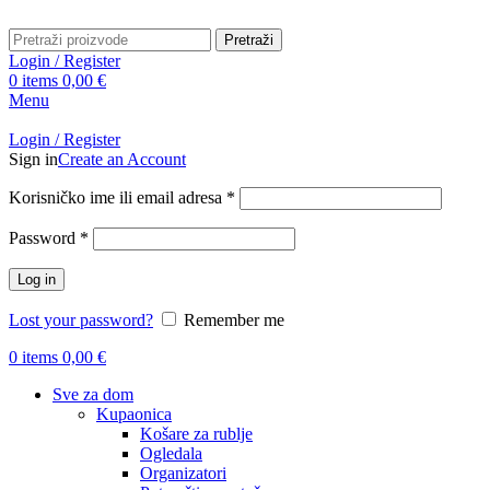
Pretraži
Login / Register
0
items
0,00
€
Menu
Login / Register
Sign in
Create an Account
Obavezno
Korisničko ime ili email adresa
*
Obavezno
Password
*
Log in
Lost your password?
Remember me
0
items
0,00
€
Sve za dom
Kupaonica
Košare za rublje
Ogledala
Organizatori