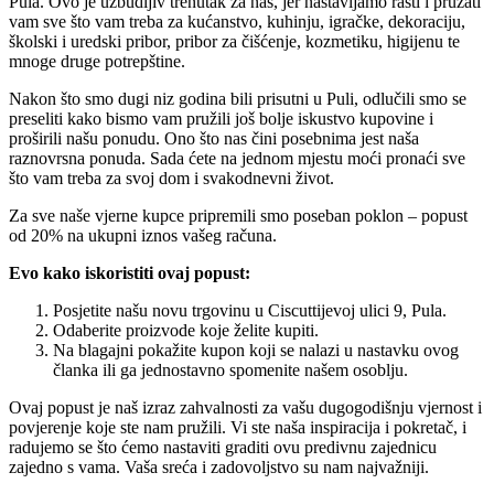
Pula. Ovo je uzbudljiv trenutak za nas, jer nastavljamo rasti i pružati
vam sve što vam treba za kućanstvo, kuhinju, igračke, dekoraciju,
školski i uredski pribor, pribor za čišćenje, kozmetiku, higijenu te
mnoge druge potrepštine.
Nakon što smo dugi niz godina bili prisutni u Puli, odlučili smo se
preseliti kako bismo vam pružili još bolje iskustvo kupovine i
proširili našu ponudu. Ono što nas čini posebnima jest naša
raznovrsna ponuda. Sada ćete na jednom mjestu moći pronaći sve
što vam treba za svoj dom i svakodnevni život.
Za sve naše vjerne kupce pripremili smo poseban poklon – popust
od 20% na ukupni iznos vašeg računa.
Evo kako iskoristiti ovaj popust:
Posjetite našu novu trgovinu u Ciscuttijevoj ulici 9, Pula.
Odaberite proizvode koje želite kupiti.
Na blagajni pokažite kupon koji se nalazi u nastavku ovog
članka ili ga jednostavno spomenite našem osoblju.
Ovaj popust je naš izraz zahvalnosti za vašu dugogodišnju vjernost i
povjerenje koje ste nam pružili. Vi ste naša inspiracija i pokretač, i
radujemo se što ćemo nastaviti graditi ovu predivnu zajednicu
zajedno s vama. Vaša sreća i zadovoljstvo su nam najvažniji.