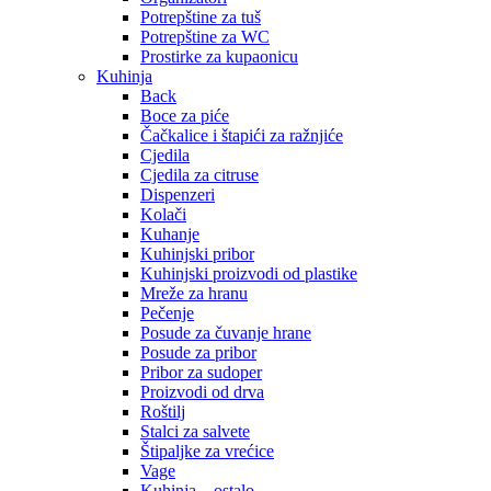
Potrepštine za tuš
Potrepštine za WC
Prostirke za kupaonicu
Kuhinja
Back
Boce za piće
Čačkalice i štapići za ražnjiće
Cjedila
Cjedila za citruse
Dispenzeri
Kolači
Kuhanje
Kuhinjski pribor
Kuhinjski proizvodi od plastike
Mreže za hranu
Pečenje
Posude za čuvanje hrane
Posude za pribor
Pribor za sudoper
Proizvodi od drva
Roštilj
Stalci za salvete
Štipaljke za vrećice
Vage
Kuhinja – ostalo