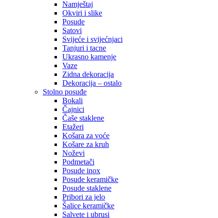
Namještaj
Okviri i slike
Posude
Satovi
Svijeće i svijećnjaci
Tanjuri i tacne
Ukrasno kamenje
Vaze
Zidna dekoracija
Dekoracija – ostalo
Stolno posuđe
Bokali
Čajnici
Čaše staklene
Etažeri
Košara za voće
Košare za kruh
Noževi
Podmetači
Posude inox
Posude keramičke
Posude staklene
Pribori za jelo
Šalice keramičke
Salvete i ubrusi