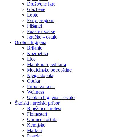
Društvene igre
Glazbene
Lopte
Party program
Plišanci
Puzzle i kocke
Igračke – ostalo
Osobna higijena
Brijanje
Kozmetika
Lice
Manikura i pedikura
Medicinske potrepštine
Njega stopala
Optika
Pribor za kosu
Wellness
Osobna higijena – ostalo
Školski i uredski pribor
Bilježnice i notesi
Flomasteri
Gumice i oštrila
Kemijske
Markeri
Pastele