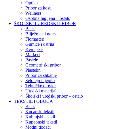
Optika
Pribor za kosu
Wellness
Osobna higijena – ostalo
ŠKOLSKI I UREDSKI PRIBOR
Back
Bilježnice i notesi
Flomasteri
Gumice i oštrila
Kemijske
Markeri
Pastele
Geometrijski pribor
Plastelin
Pribor za slikanje
Selotejp i ljepilo
Tehničke olovke
Uredski materijal
Školski i uredski pribor – ostalo
TEKSTIL I OBUĆA
Back
Kućanski tekstil
Kuhinjski tekstil
Kupaonski tekstil
Modni dodaci