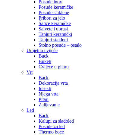
Posude inox
Posude keramičke
Posude staklene
Pribori za jelo
Šalice keramičke
Salvete i ubrusi
Tanjuri keramički
Tanjuri stakleni
Stolno posuđe – ostalo
Umjetno cvijeće
Back
Buketi
Cvijeće u pitaru
Vrt
Back
Dekoracija vrta
Insekti
Njega vrta
Pitari
Zalijevanje
Led
Back
Kalupi za sladoled
Posude za led
Thermo boce