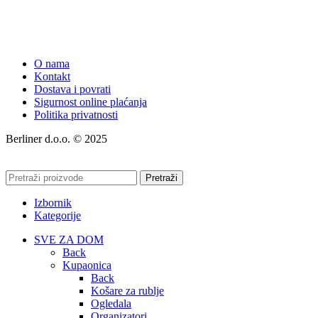
O nama
Kontakt
Dostava i povrati
Sigurnost online plaćanja
Politika privatnosti
Berliner d.o.o. © 2025
Pretraži
Izbornik
Kategorije
SVE ZA DOM
Back
Kupaonica
Back
Košare za rublje
Ogledala
Organizatori