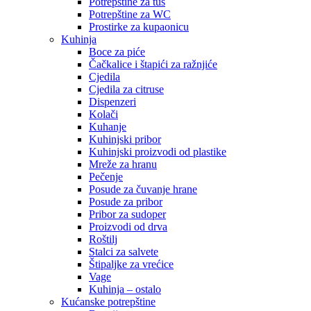
Potrepštine za tuš
Potrepštine za WC
Prostirke za kupaonicu
Kuhinja
Boce za piće
Čačkalice i štapići za ražnjiće
Cjedila
Cjedila za citruse
Dispenzeri
Kolači
Kuhanje
Kuhinjski pribor
Kuhinjski proizvodi od plastike
Mreže za hranu
Pečenje
Posude za čuvanje hrane
Posude za pribor
Pribor za sudoper
Proizvodi od drva
Roštilj
Stalci za salvete
Štipaljke za vrećice
Vage
Kuhinja – ostalo
Kućanske potrepštine