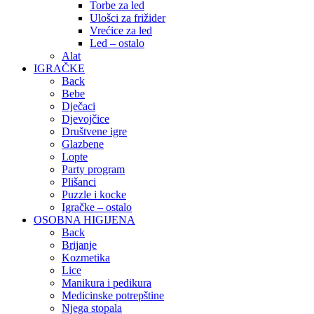
Torbe za led
Ulošci za frižider
Vrećice za led
Led – ostalo
Alat
IGRAČKE
Back
Bebe
Dječaci
Djevojčice
Društvene igre
Glazbene
Lopte
Party program
Plišanci
Puzzle i kocke
Igračke – ostalo
OSOBNA HIGIJENA
Back
Brijanje
Kozmetika
Lice
Manikura i pedikura
Medicinske potrepštine
Njega stopala