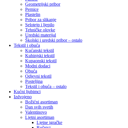
Geometrijski pribor
Pernice
Plastelin
Pribor za slikanje
Selotejp i ljepilo
Tehničke olovke
Uredski materijal
Školski i uredski pribor – ostalo
Tekstil i obuća
Kućanski tekstil
Kuhinjski tekstil
Kupaonski tekstil
Modni dodaci
Obuća
Odjevni tekstil
Posteljina
Tekstil i obuća – ostalo
Kućni ljubimci
Izdvojeno
Božićni asortiman
Dan svih svetih
Valentinovo
Ljetni asortiman
Ljetne igračke
Ručnici