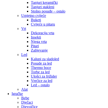
Tanjuri keramički
Tanjuri stakleni
Stolno posuđe – ostalo
Umjetno cvijeće
Buketi
Cvijeće u pitaru
Vrt
Dekoracija vrta
Insekti
Njega vrta
Pitari
Zalijevanje
Led
Kalupi za sladoled
Posude za led
Thermo boce
Torbe za led
Ulošci za frižider
Vrećice za led
Led – ostalo
Alat
Igračke
Bebe
Dječaci
Djevojčice