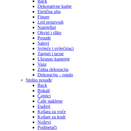
Back
Dekorativne kutije
Eterična ulja
Figure
Led proizvodi
Namještaj
Okviri i slike
Posude
Satovi
Svijeće i svijećnjaci
Tanjuri i tacne
Ukrasno kamenje
Vaze
Zidna dekoracija
Dekoracija – ostalo
Stolno posuđe
Back
Bokali
Čajnici
Čaše staklene
Etažeri
Košara za voće
Košare za kruh
Noževi
Podmetači