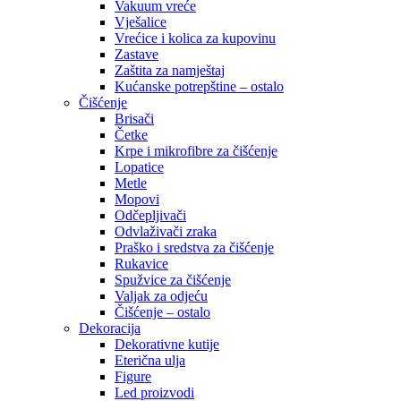
Vakuum vreće
Vješalice
Vrećice i kolica za kupovinu
Zastave
Zaštita za namještaj
Kućanske potrepštine – ostalo
Čišćenje
Brisači
Četke
Krpe i mikrofibre za čišćenje
Lopatice
Metle
Mopovi
Odčepljivači
Odvlaživači zraka
Praško i sredstva za čišćenje
Rukavice
Spužvice za čišćenje
Valjak za odjeću
Čišćenje – ostalo
Dekoracija
Dekorativne kutije
Eterična ulja
Figure
Led proizvodi