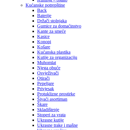
Kućanske potrepštine
Back
Baterije
Držači stolnjaka
Gumice za domaćinstvo
Kante za smeće
Kasice
Konopi
Košare
Kućanska plastika
Kutije za organizaciju
Muhomlat
Njega obuće
Osvježivači
Otirači
Pepeljare
Privjesak
Protuklizne prostirke
Šivaći asortiman
Škare
Skladištenje
Stoperi za vrata
Ukrasne kutije
Ukrasne trake i mašne