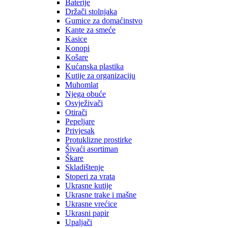
Baterije
Držači stolnjaka
Gumice za domaćinstvo
Kante za smeće
Kasice
Konopi
Košare
Kućanska plastika
Kutije za organizaciju
Muhomlat
Njega obuće
Osvježivači
Otirači
Pepeljare
Privjesak
Protuklizne prostirke
Šivaći asortiman
Škare
Skladištenje
Stoperi za vrata
Ukrasne kutije
Ukrasne trake i mašne
Ukrasne vrećice
Ukrasni papir
Upaljači