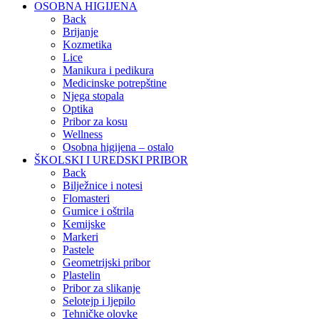
OSOBNA HIGIJENA
Back
Brijanje
Kozmetika
Lice
Manikura i pedikura
Medicinske potrepštine
Njega stopala
Optika
Pribor za kosu
Wellness
Osobna higijena – ostalo
ŠKOLSKI I UREDSKI PRIBOR
Back
Bilježnice i notesi
Flomasteri
Gumice i oštrila
Kemijske
Markeri
Pastele
Geometrijski pribor
Plastelin
Pribor za slikanje
Selotejp i ljepilo
Tehničke olovke