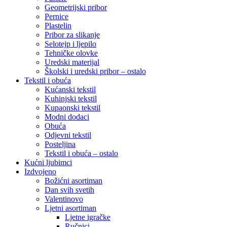
Geometrijski pribor
Pernice
Plastelin
Pribor za slikanje
Selotejp i ljepilo
Tehničke olovke
Uredski materijal
Školski i uredski pribor – ostalo
Tekstil i obuća
Kućanski tekstil
Kuhinjski tekstil
Kupaonski tekstil
Modni dodaci
Obuća
Odjevni tekstil
Posteljina
Tekstil i obuća – ostalo
Kućni ljubimci
Izdvojeno
Božićni asortiman
Dan svih svetih
Valentinovo
Ljetni asortiman
Ljetne igračke
Ručnici