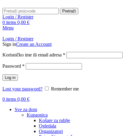
Pretraži
Login / Register
0
items
0,00
€
Menu
Login / Register
Sign in
Create an Account
Obavezno
Korisničko ime ili email adresa
*
Obavezno
Password
*
Log in
Lost your password?
Remember me
0
items
0,00
€
Sve za dom
Kupaonica
Košare za rublje
Ogledala
Organizatori