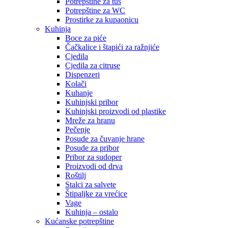
Potrepštine za tuš
Potrepštine za WC
Prostirke za kupaonicu
Kuhinja
Boce za piće
Čačkalice i štapići za ražnjiće
Cjedila
Cjedila za citruse
Dispenzeri
Kolači
Kuhanje
Kuhinjski pribor
Kuhinjski proizvodi od plastike
Mreže za hranu
Pečenje
Posude za čuvanje hrane
Posude za pribor
Pribor za sudoper
Proizvodi od drva
Roštilj
Stalci za salvete
Štipaljke za vrećice
Vage
Kuhinja – ostalo
Kućanske potrepštine