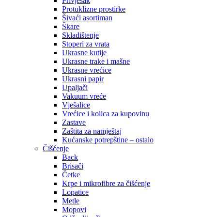
Privjesak
Protuklizne prostirke
Šivaći asortiman
Škare
Skladištenje
Stoperi za vrata
Ukrasne kutije
Ukrasne trake i mašne
Ukrasne vrećice
Ukrasni papir
Upaljači
Vakuum vreće
Vješalice
Vrećice i kolica za kupovinu
Zastave
Zaštita za namještaj
Kućanske potrepštine – ostalo
Čišćenje
Back
Brisači
Četke
Krpe i mikrofibre za čišćenje
Lopatice
Metle
Mopovi