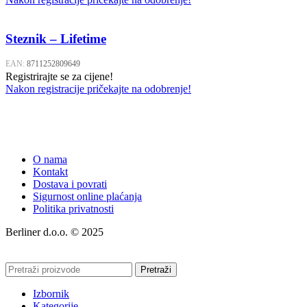
Steznik – Lifetime
EAN:
8711252809649
Registrirajte se za cijene!
Nakon registracije pričekajte na odobrenje!
O nama
Kontakt
Dostava i povrati
Sigurnost online plaćanja
Politika privatnosti
Berliner d.o.o. © 2025
Pretraži
Izbornik
Kategorije