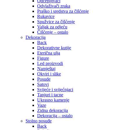
Odčepljivači
Odvlaživači zraka
Praško i sredstva za čišćenje
Rukavice
Spužvice za čišćenje
Valjak za odjeću
Čišćenje – ostalo
Dekoracija
Back
Dekorativne kutije
Eterična ulja
Figure
Led proizvodi
Namještaj
Okviri i slike
Posude
Satovi
Svijeće i svijećnjaci
Tanjuri i tacne
Ukrasno kamenje
Vaze
Zidna dekoracija
Dekoracija – ostalo
Stolno posuđe
Back