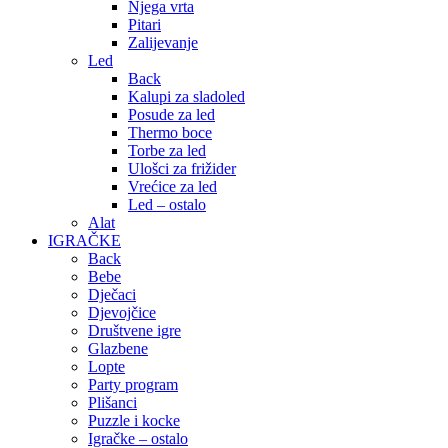
Njega vrta
Pitari
Zalijevanje
Led
Back
Kalupi za sladoled
Posude za led
Thermo boce
Torbe za led
Ulošci za frižider
Vrećice za led
Led – ostalo
Alat
IGRAČKE
Back
Bebe
Dječaci
Djevojčice
Društvene igre
Glazbene
Lopte
Party program
Plišanci
Puzzle i kocke
Igračke – ostalo