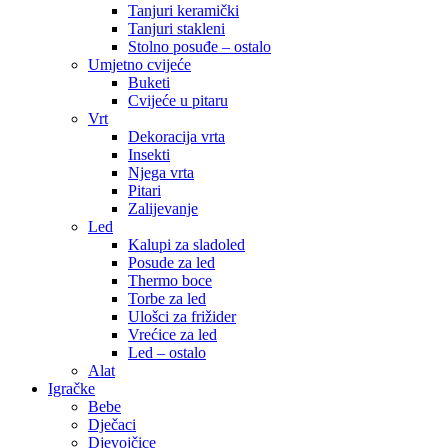
Tanjuri keramički
Tanjuri stakleni
Stolno posuđe – ostalo
Umjetno cvijeće
Buketi
Cvijeće u pitaru
Vrt
Dekoracija vrta
Insekti
Njega vrta
Pitari
Zalijevanje
Led
Kalupi za sladoled
Posude za led
Thermo boce
Torbe za led
Ulošci za frižider
Vrećice za led
Led – ostalo
Alat
Igračke
Bebe
Dječaci
Djevojčice