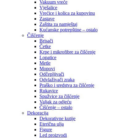
Vakuum vreće
Vješalice
Vrećice i kolica za kupovinu
Zastave
Zaštita za namještaj
Kućanske potrepštine – ostalo
Čišćenje
Brisači
Četke
Krpe i mikrofibre za čišćenje
Lopatice
Metle
Mopovi
Odčepljivači
Odvlaživači zraka
Praško i sredstva za čišćenje
Rukavice
Spužvice za čišćenje
Valjak za odjeću
Čišćenje – ostalo
Dekoracija
Dekorativne kutije
Eterična ulja
Figure
Led proizvodi