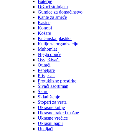
Baterije
Držači stolnjaka
Gumice za domaćinstvo
Kante za smeće
Kasice
Konopi
Košare
Kućanska plastika
Kutije za organizaciju
Muhomlat
Njega obuće
Osvježivači
Otirači
Pepeljare
Privjesak
Protuklizne prostirke
Šivaći asortiman
Škare
Skladištenje
Stoperi za vrata
Ukrasne kutije
Ukrasne trake i mašne
Ukrasne vrećice
Ukrasni papir
Upaljači