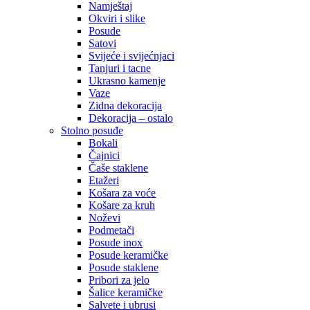
Namještaj
Okviri i slike
Posude
Satovi
Svijeće i svijećnjaci
Tanjuri i tacne
Ukrasno kamenje
Vaze
Zidna dekoracija
Dekoracija – ostalo
Stolno posuđe
Bokali
Čajnici
Čaše staklene
Etažeri
Košara za voće
Košare za kruh
Noževi
Podmetači
Posude inox
Posude keramičke
Posude staklene
Pribori za jelo
Šalice keramičke
Salvete i ubrusi