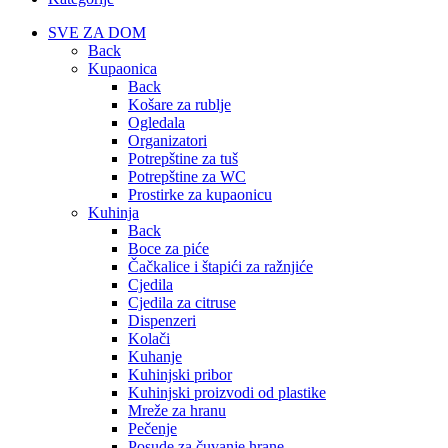
SVE ZA DOM
Back
Kupaonica
Back
Košare za rublje
Ogledala
Organizatori
Potrepštine za tuš
Potrepštine za WC
Prostirke za kupaonicu
Kuhinja
Back
Boce za piće
Čačkalice i štapići za ražnjiće
Cjedila
Cjedila za citruse
Dispenzeri
Kolači
Kuhanje
Kuhinjski pribor
Kuhinjski proizvodi od plastike
Mreže za hranu
Pečenje
Posude za čuvanje hrane