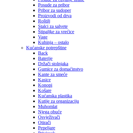
Posude za pribor
Pribor za sudoper
Proizvodi od drva
Roštilj
Stalci za salvete
Štipaljke za vrećice
Vage
Kuhinja – ostalo
Kućanske potrepštine
Back
Baterije
Držači stolnjaka
Gumice za domaćinstvo
Kante za smeće
Kasice
Konopi
Košare
Kućanska plastika
Kutije za organizaciju
Muhomlat
Njega obuće
Osvježivači
Otirači
Pepeljare