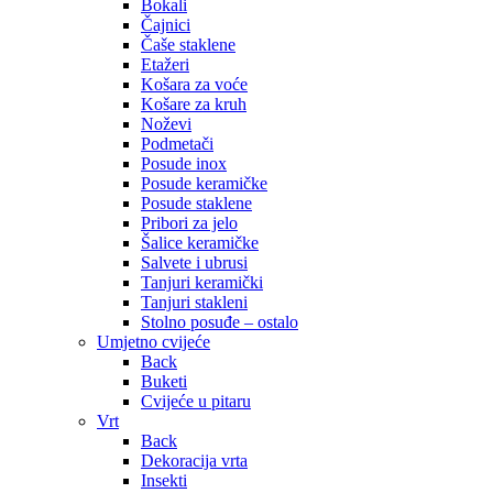
Bokali
Čajnici
Čaše staklene
Etažeri
Košara za voće
Košare za kruh
Noževi
Podmetači
Posude inox
Posude keramičke
Posude staklene
Pribori za jelo
Šalice keramičke
Salvete i ubrusi
Tanjuri keramički
Tanjuri stakleni
Stolno posuđe – ostalo
Umjetno cvijeće
Back
Buketi
Cvijeće u pitaru
Vrt
Back
Dekoracija vrta
Insekti