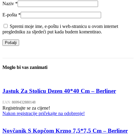
Naziv
*
E-pošta
*
Spremi moje ime, e-poštu i web-stranicu u ovom internet
pregledniku za sljedeći put kada budem komentirao.
Moglo bi vas zanimati
Jastuk Za Stolicu Dezen 40*40 Cm – Berliner
EAN:
8699432880148
Registrirajte se za cijene!
Nakon registracije pričekajte na odobrenje!
Novčanik S Kopčom Krzno 7,5*7,5 Cm – Berliner