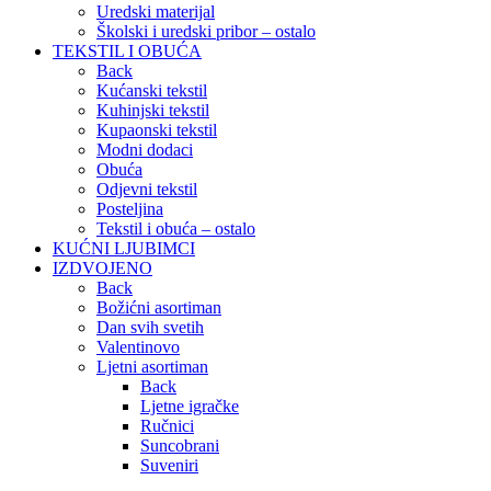
Uredski materijal
Školski i uredski pribor – ostalo
TEKSTIL I OBUĆA
Back
Kućanski tekstil
Kuhinjski tekstil
Kupaonski tekstil
Modni dodaci
Obuća
Odjevni tekstil
Posteljina
Tekstil i obuća – ostalo
KUĆNI LJUBIMCI
IZDVOJENO
Back
Božićni asortiman
Dan svih svetih
Valentinovo
Ljetni asortiman
Back
Ljetne igračke
Ručnici
Suncobrani
Suveniri