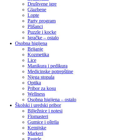
Društvene igre
Glazbene
Lopte
Party program
Plišanci
Puzzle i kocke
Igračke – ostalo
Osobna higijena
Brijanje
Kozmetika
Lice
Manikura i pedikura
Medicinske potrepštine
Njega stopala
Optika
Pribor za kosu
Wellness
Osobna higijena – ostalo
Školski i uredski pribor
Bilježnice i notesi
Flomasteri
Gumice i oštrila
Kemijske
Markeri
Pastele