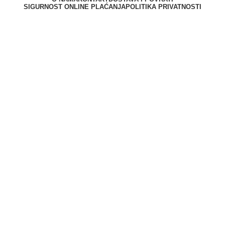
SIGURNOST ONLINE PLAĆANJA
POLITIKA PRIVATNOSTI
Berliner d.o.o. © 2025