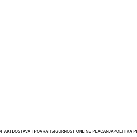
NTAKT
DOSTAVA I POVRATI
SIGURNOST ONLINE PLAĆANJA
POLITIKA P