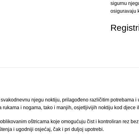
sigurnu njegu
osiguravaju k
Registr
svakodnevnu njegu noktiju, prilagođeno različitim potrebama i uz
rukama i nogama, tako i manjih, osjetljivijih noktiju kod djece il
oblikovanim oštricama koje omogućuju čist i kontroliran rez bez 
enja i ugodniji osjećaj, čak i pri duljoj upotrebi.