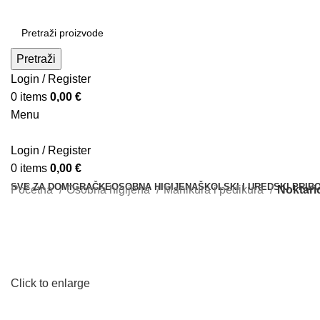
Pretraži
Login / Register
0
items
0,00
€
Menu
Login / Register
0
items
0,00
€
SVE ZA DOM
IGRAČKE
OSOBNA HIGIJENA
ŠKOLSKI I UREDSKI PRIB
Početna
Osobna higijena
Manikura i pedikura
Noktari
Click to enlarge