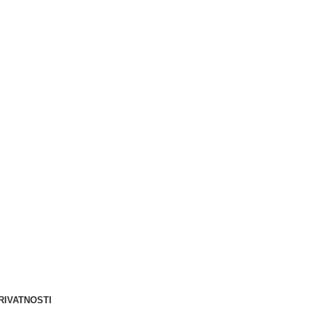
Berliner d.o.o. © 2025
RIVATNOSTI