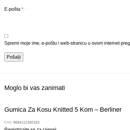
E-pošta
*
Spremi moje ime, e-poštu i web-stranicu u ovom internet pre
Moglo bi vas zanimati
Gumica Za Kosu Knitted 5 Kom – Berliner
EAN:
9684112160183
Registrirajte se za cijene!