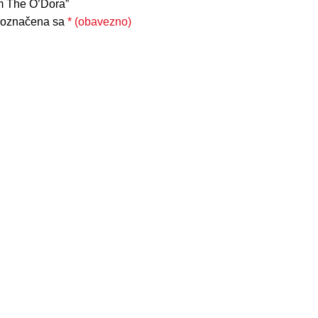
Cm The O’Dora”
 označena sa
* (obavezno)