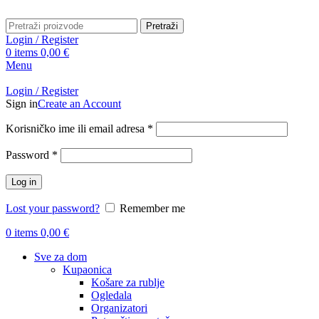
Pretraži
Login / Register
0
items
0,00
€
Menu
Login / Register
Sign in
Create an Account
Obavezno
Korisničko ime ili email adresa
*
Obavezno
Password
*
Log in
Lost your password?
Remember me
0
items
0,00
€
Sve za dom
Kupaonica
Košare za rublje
Ogledala
Organizatori