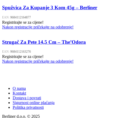
Spužvica Za Kupanje 3 Kom 45g – Berliner
EAN:
9684112164877
Registrirajte se za cijene!
Nakon registracije pričekajte na odobrenje!
Strugač Za Pete 14,5 Cm – The’Odora
EAN:
9684112163276
Registrirajte se za cijene!
Nakon registracije pričekajte na odobrenje!
O nama
Kontakt
Dostava i povrati
Sigurnost online plaćanja
Politika privatnosti
Berliner d.o.o. © 2025