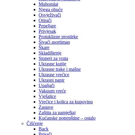
Muhomlat
Njega obuće
Osvježivači
Otirači
Pepeljare
Privjesak
Protuklizne prostirke
Šivaći asortiman
Škare
Skladištenje
Stoperi za vrata
Ukrasne kutije
Ukrasne trake i mašne
Ukrasne vrećice
Ukrasni papir
Upaljači
Vakuum vreće
Vješalice
Vrećice i kolica za kupovinu
Zastave
Zaštita za namještaj
Kućanske potrepštine – ostalo
Čišćenje
Back
Brisači