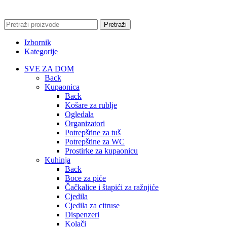
Pretraži
Izbornik
Kategorije
SVE ZA DOM
Back
Kupaonica
Back
Košare za rublje
Ogledala
Organizatori
Potrepštine za tuš
Potrepštine za WC
Prostirke za kupaonicu
Kuhinja
Back
Boce za piće
Čačkalice i štapići za ražnjiće
Cjedila
Cjedila za citruse
Dispenzeri
Kolači