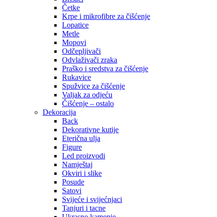
Četke
Krpe i mikrofibre za čišćenje
Lopatice
Metle
Mopovi
Odčepljivači
Odvlaživači zraka
Praško i sredstva za čišćenje
Rukavice
Spužvice za čišćenje
Valjak za odjeću
Čišćenje – ostalo
Dekoracija
Back
Dekorativne kutije
Eterična ulja
Figure
Led proizvodi
Namještaj
Okviri i slike
Posude
Satovi
Svijeće i svijećnjaci
Tanjuri i tacne
Ukrasno kamenje