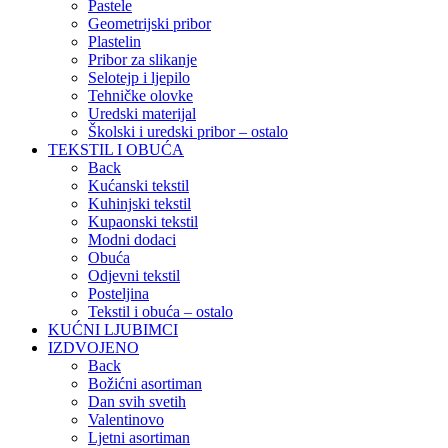
Pastele
Geometrijski pribor
Plastelin
Pribor za slikanje
Selotejp i ljepilo
Tehničke olovke
Uredski materijal
Školski i uredski pribor – ostalo
TEKSTIL I OBUĆA
Back
Kućanski tekstil
Kuhinjski tekstil
Kupaonski tekstil
Modni dodaci
Obuća
Odjevni tekstil
Posteljina
Tekstil i obuća – ostalo
KUĆNI LJUBIMCI
IZDVOJENO
Back
Božićni asortiman
Dan svih svetih
Valentinovo
Ljetni asortiman