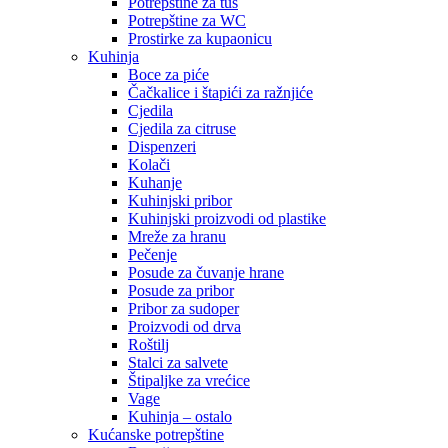
Potrepštine za tuš
Potrepštine za WC
Prostirke za kupaonicu
Kuhinja
Boce za piće
Čačkalice i štapići za ražnjiće
Cjedila
Cjedila za citruse
Dispenzeri
Kolači
Kuhanje
Kuhinjski pribor
Kuhinjski proizvodi od plastike
Mreže za hranu
Pečenje
Posude za čuvanje hrane
Posude za pribor
Pribor za sudoper
Proizvodi od drva
Roštilj
Stalci za salvete
Štipaljke za vrećice
Vage
Kuhinja – ostalo
Kućanske potrepštine