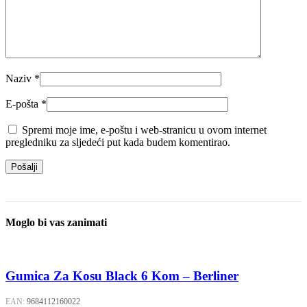
Naziv
*
E-pošta
*
Spremi moje ime, e-poštu i web-stranicu u ovom internet
pregledniku za sljedeći put kada budem komentirao.
Moglo bi vas zanimati
Gumica Za Kosu Black 6 Kom – Berliner
EAN:
9684112160022