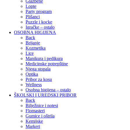
Glazbene
Lopte
Party program
Plišanci
Puzzle i kocke
Igračke – ostalo
OSOBNA HIGIJENA
Back
Brijanje
Kozmetika
Lice
Manikura i pedikura
Medicinske potrepštine
Njega stopala
Optika
Pribor za kosu
Wellness
Osobna higijena – ostalo
ŠKOLSKI I UREDSKI PRIBOR
Back
Bilježnice i notesi
Flomasteri
Gumice i oštrila
Kemijske
Markeri