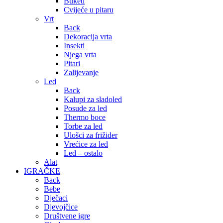
Buketi
Cvijeće u pitaru
Vrt
Back
Dekoracija vrta
Insekti
Njega vrta
Pitari
Zalijevanje
Led
Back
Kalupi za sladoled
Posude za led
Thermo boce
Torbe za led
Ulošci za frižider
Vrećice za led
Led – ostalo
Alat
IGRAČKE
Back
Bebe
Dječaci
Djevojčice
Društvene igre