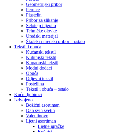
Geometrijski pribor
Pernice
Plastelin
Pribor za slikanje
Selotejp i ljepilo
Tehničke olovke
Uredski materijal
Školski i uredski pribor – ostalo
Tekstil i obuća
Kućanski tekstil
Kuhinjski tekstil
Kupaonski tekstil
Modni dodaci
Obuća
Odjevni tekstil
Posteljina
Tekstil i obuća – ostalo
Kućni ljubimci
Izdvojeno
Božićni asortiman
Dan svih svetih
Valentinovo
Ljetni asortiman
Ljetne igračke
Ručnici