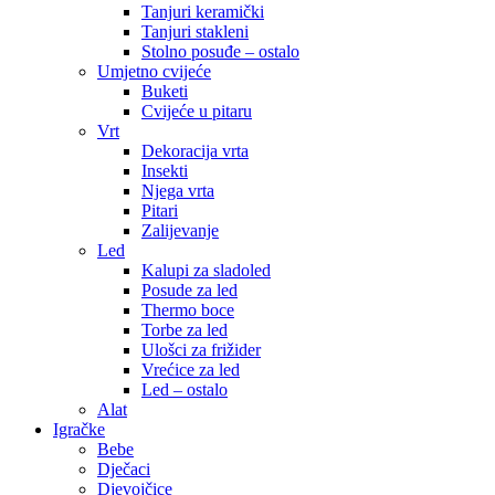
Tanjuri keramički
Tanjuri stakleni
Stolno posuđe – ostalo
Umjetno cvijeće
Buketi
Cvijeće u pitaru
Vrt
Dekoracija vrta
Insekti
Njega vrta
Pitari
Zalijevanje
Led
Kalupi za sladoled
Posude za led
Thermo boce
Torbe za led
Ulošci za frižider
Vrećice za led
Led – ostalo
Alat
Igračke
Bebe
Dječaci
Djevojčice