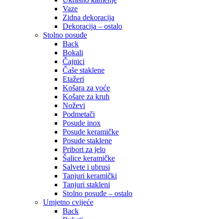
Vaze
Zidna dekoracija
Dekoracija – ostalo
Stolno posuđe
Back
Bokali
Čajnici
Čaše staklene
Etažeri
Košara za voće
Košare za kruh
Noževi
Podmetači
Posude inox
Posude keramičke
Posude staklene
Pribori za jelo
Šalice keramičke
Salvete i ubrusi
Tanjuri keramički
Tanjuri stakleni
Stolno posuđe – ostalo
Umjetno cvijeće
Back