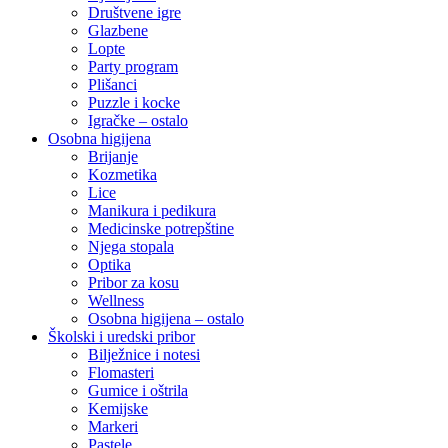
Društvene igre
Glazbene
Lopte
Party program
Plišanci
Puzzle i kocke
Igračke – ostalo
Osobna higijena
Brijanje
Kozmetika
Lice
Manikura i pedikura
Medicinske potrepštine
Njega stopala
Optika
Pribor za kosu
Wellness
Osobna higijena – ostalo
Školski i uredski pribor
Bilježnice i notesi
Flomasteri
Gumice i oštrila
Kemijske
Markeri
Pastele