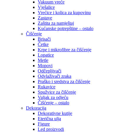
Vakuum vreće
Vješalice
Vrećice i kolica za kupovinu
Zastave
Zaštita za namještaj
Kućanske potrepštine – ostalo
Čišćenje
Brisači
Četke
Krpe i mikrofibre za čišćenje
Lopatice
Metle
Mopovi
Odčepljivači
Odvlaživači zraka
Praško i sredstva za čišćenje
Rukavice
Spužvice za čišćenje
Valjak za odjeću
Čišćenje – ostalo
Dekoracija
Dekorativne kutije
Eterična ulja
Figure
Led proizvodi