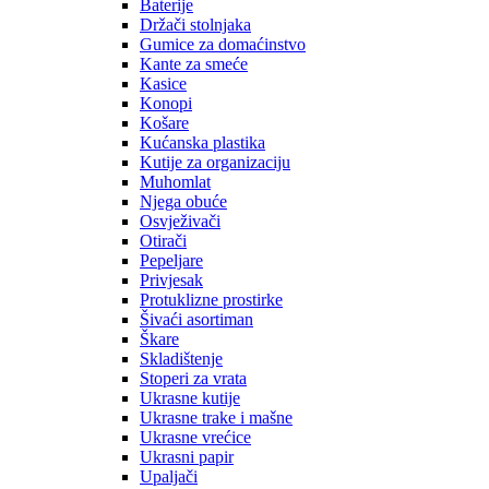
Baterije
Držači stolnjaka
Gumice za domaćinstvo
Kante za smeće
Kasice
Konopi
Košare
Kućanska plastika
Kutije za organizaciju
Muhomlat
Njega obuće
Osvježivači
Otirači
Pepeljare
Privjesak
Protuklizne prostirke
Šivaći asortiman
Škare
Skladištenje
Stoperi za vrata
Ukrasne kutije
Ukrasne trake i mašne
Ukrasne vrećice
Ukrasni papir
Upaljači