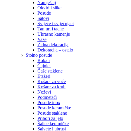
Namještaj
Okviri i slike
Posude
Satovi
Svijeće i svijećnjaci
Tanjuri i tacne
Ukrasno kamenje
Vaze
Zidna dekoracija
Dekoracija – ostalo
Stolno posuđe
Bokali
Čajnici
Čaše staklene
Etažeri
Košara za voće
Košare za kruh
Noževi
Podmetači
Posude inox
Posude keramičke
Posude staklene
Pribori za jelo
Šalice keramičke
Salvete i ubrusi