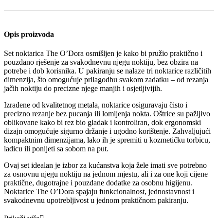
Opis proizvoda
Set noktarica The O’Dora osmišljen je kako bi pružio praktično i
pouzdano rješenje za svakodnevnu njegu noktiju, bez obzira na
potrebe i dob korisnika. U pakiranju se nalaze tri noktarice različitih
dimenzija, što omogućuje prilagodbu svakom zadatku – od rezanja
jačih noktiju do precizne njege manjih i osjetljivijih.
Izrađene od kvalitetnog metala, noktarice osiguravaju čisto i
precizno rezanje bez pucanja ili lomljenja nokta. Oštrice su pažljivo
oblikovane kako bi rez bio gladak i kontroliran, dok ergonomski
dizajn omogućuje sigurno držanje i ugodno korištenje. Zahvaljujući
kompaktnim dimenzijama, lako ih je spremiti u kozmetičku torbicu,
ladicu ili ponijeti sa sobom na put.
Ovaj set idealan je izbor za kućanstva koja žele imati sve potrebno
za osnovnu njegu noktiju na jednom mjestu, ali i za one koji cijene
praktične, dugotrajne i pouzdane dodatke za osobnu higijenu.
Noktarice The O’Dora spajaju funkcionalnost, jednostavnost i
svakodnevnu upotrebljivost u jednom praktičnom pakiranju.