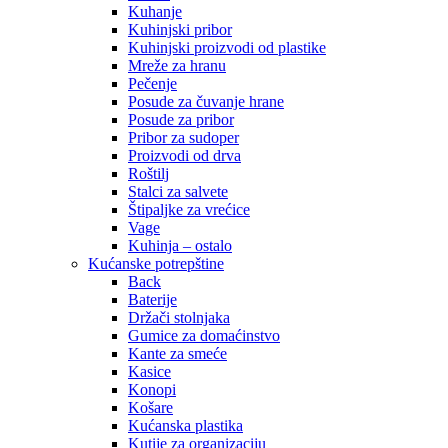
Kuhanje
Kuhinjski pribor
Kuhinjski proizvodi od plastike
Mreže za hranu
Pečenje
Posude za čuvanje hrane
Posude za pribor
Pribor za sudoper
Proizvodi od drva
Roštilj
Stalci za salvete
Štipaljke za vrećice
Vage
Kuhinja – ostalo
Kućanske potrepštine
Back
Baterije
Držači stolnjaka
Gumice za domaćinstvo
Kante za smeće
Kasice
Konopi
Košare
Kućanska plastika
Kutije za organizaciju