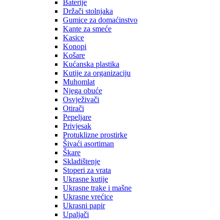
Baterije
Držači stolnjaka
Gumice za domaćinstvo
Kante za smeće
Kasice
Konopi
Košare
Kućanska plastika
Kutije za organizaciju
Muhomlat
Njega obuće
Osvježivači
Otirači
Pepeljare
Privjesak
Protuklizne prostirke
Šivaći asortiman
Škare
Skladištenje
Stoperi za vrata
Ukrasne kutije
Ukrasne trake i mašne
Ukrasne vrećice
Ukrasni papir
Upaljači