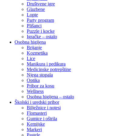
Društvene igre
Glazbene
Lopte
Party program
Plišanci
Puzzle i kocke
Igračke – ostalo
Osobna higijena
Brijanje
Kozmetika
Lice
Manikura i pedikura
Medicinske potrepštine
Njega stopala
Optika
Pribor za kosu
Wellness
Osobna higijena – ostalo
Školski i uredski pribor
Bilježnice i notesi
Flomasteri
Gumice i oštrila
Kemijske
Markeri
Pastele