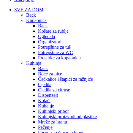
SVE ZA DOM
Back
Kupaonica
Back
Košare za rublje
Ogledala
Organizatori
Potrepštine za tuš
Potrepštine za WC
Prostirke za kupaonicu
Kuhinja
Back
Boce za piće
Čačkalice i štapići za ražnjiće
Cjedila
Cjedila za citruse
Dispenzeri
Kolači
Kuhanje
Kuhinjski pribor
Kuhinjski proizvodi od plastike
Mreže za hranu
Pečenje
Posude za čuvanje hrane