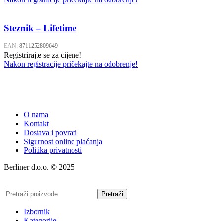
Steznik – Lifetime
EAN:
8711252809649
Registrirajte se za cijene!
Nakon registracije pričekajte na odobrenje!
O nama
Kontakt
Dostava i povrati
Sigurnost online plaćanja
Politika privatnosti
Berliner d.o.o. © 2025
Pretraži
Izbornik
Kategorije