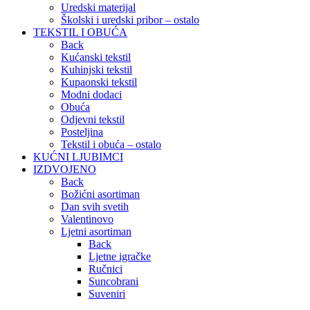
Uredski materijal
Školski i uredski pribor – ostalo
TEKSTIL I OBUĆA
Back
Kućanski tekstil
Kuhinjski tekstil
Kupaonski tekstil
Modni dodaci
Obuća
Odjevni tekstil
Posteljina
Tekstil i obuća – ostalo
KUĆNI LJUBIMCI
IZDVOJENO
Back
Božićni asortiman
Dan svih svetih
Valentinovo
Ljetni asortiman
Back
Ljetne igračke
Ručnici
Suncobrani
Suveniri