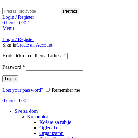
Pretraži
Login / Register
0
items
0,00
€
Menu
Login / Register
Sign in
Create an Account
Obavezno
Korisničko ime ili email adresa
*
Obavezno
Password
*
Log in
Lost your password?
Remember me
0
items
0,00
€
Sve za dom
Kupaonica
Košare za rublje
Ogledala
Organizatori