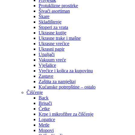
Privjesak
Protuklizne prostirke
Šivaći asortiman
Škare
Skladištenje
Stoperi za vrata
Ukrasne kutije
Ukrasne trake i mašne
Ukrasne vrećice
Ukrasni papir
Upaljači
Vakuum vreće
Vješalice
Vrećice i kolica za kupovinu
Zastave
Zaštita za namještaj
Kućanske potrepštine – ostalo
Čišćenje
Back
Brisači
Četke
Krpe i mikrofibre za čišćenje
Lopatice
Metle
Mopovi