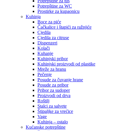
Potrepštine za tuš
Potrepštine za WC
Prostirke za kupaonicu
Kuhinja
Boce za piće
Čačkalice i štapići za ražnjiće
Cjedila
Cjedila za citruse
Dispenzeri
Kolači
Kuhanje
Kuhinjski pribor
Kuhinjski proizvodi od plastike
Mreže za hranu
Pečenje
Posude za čuvanje hrane
Posude za pribor
Pribor za sudoper
Proizvodi od drva
Roštilj
Stalci za salvete
Štipaljke za vrećice
Vage
Kuhinja – ostalo
Kućanske potrepštine