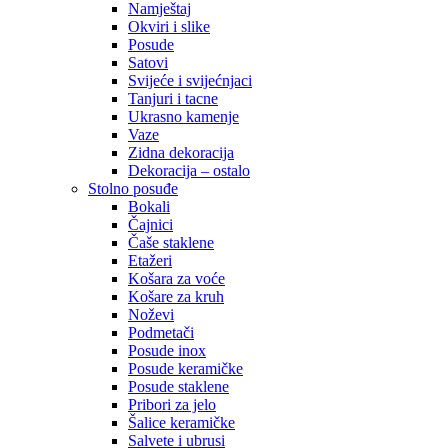
Namještaj
Okviri i slike
Posude
Satovi
Svijeće i svijećnjaci
Tanjuri i tacne
Ukrasno kamenje
Vaze
Zidna dekoracija
Dekoracija – ostalo
Stolno posuđe
Bokali
Čajnici
Čaše staklene
Etažeri
Košara za voće
Košare za kruh
Noževi
Podmetači
Posude inox
Posude keramičke
Posude staklene
Pribori za jelo
Šalice keramičke
Salvete i ubrusi