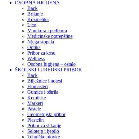
OSOBNA HIGIJENA
Back
Brijanje
Kozmetika
Lice
Manikura i pedikura
Medicinske potrepštine
Njega stopala
Optika
Pribor za kosu
Wellness
Osobna higijena – ostalo
ŠKOLSKI I UREDSKI PRIBOR
Back
Bilježnice i notesi
Flomasteri
Gumice i oštrila
Kemijske
Markeri
Pastele
Geometrijski pribor
Plastelin
Pribor za slikanje
Selotejp i ljepilo
Tehničke olovke