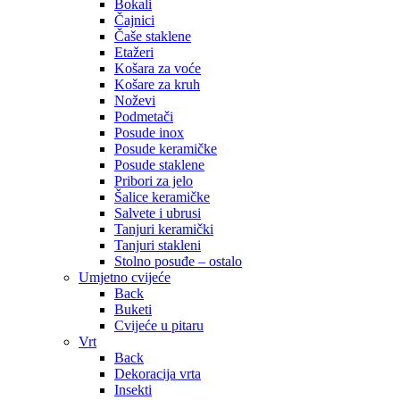
Bokali
Čajnici
Čaše staklene
Etažeri
Košara za voće
Košare za kruh
Noževi
Podmetači
Posude inox
Posude keramičke
Posude staklene
Pribori za jelo
Šalice keramičke
Salvete i ubrusi
Tanjuri keramički
Tanjuri stakleni
Stolno posuđe – ostalo
Umjetno cvijeće
Back
Buketi
Cvijeće u pitaru
Vrt
Back
Dekoracija vrta
Insekti