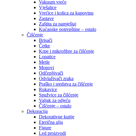
Vakuum vreće
Vješalice
Vrećice i kolica za kupovinu
Zastave
Zaštita za namještaj
Kućanske potrepštine – ostalo
Čišćenje
Brisači
Četke
Krpe i mikrofibre za čišćenje
Lopatice
Metle
Mopovi
Odčepljivači
Odvlaživači zraka
Praško i sredstva za čišćenje
Rukavice
Spužvice za čišćenje
Valjak za odjeću
Čišćenje – ostalo
Dekoracija
Dekorativne kutije
Eterična ulja
Figure
Led proizvodi