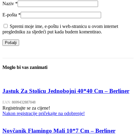
Naziv
*
E-pošta
*
Spremi moje ime, e-poštu i web-stranicu u ovom internet
pregledniku za sljedeći put kada budem komentirao.
Moglo bi vas zanimati
Jastuk Za Stolicu Jednobojni 40*40 Cm – Berliner
EAN:
8699432887048
Registrirajte se za cijene!
Nakon registracije pričekajte na odobrenje!
Novčanik Flamingo Mali 10*7 Cm – Berliner