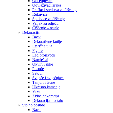
Odčepljivači
Odvlaživači zraka
Praško i sredstva za čišćenje
Rukavice
Spužvice za čišćenje
Valjak za odjeću
Čišćenje – ostalo
Dekoracija
Back
Dekorativne kutije
Eterična ulja
Figure
Led proizvodi
Namještaj
Okviri i slike
Posude
Satovi
Svijeće i svijećnjaci
Tanjuri i tacne
Ukrasno kamenje
Vaze
Zidna dekoracija
Dekoracija – ostalo
Stolno posuđe
Back