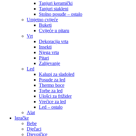
Tanjuri keramički
Tanjuri stakleni
Stolno posuđe – ostalo
Umjetno cvijeće
Buketi
Cvijeće u pitaru
Vrt
Dekoracija vrta
Insekti
Njega vrta
Pitari
Zalijevanje
Led
Kalupi za sladoled
Posude za led
Thermo boce
Torbe za led
Ulošci za frižider
Vrećice za led
Led – ostalo
Alat
Igračke
Bebe
Dječaci
Djevojčice