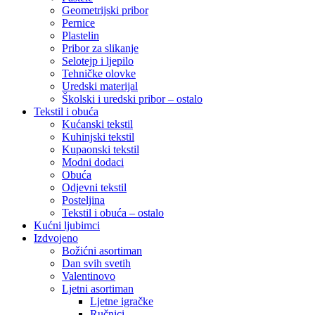
Geometrijski pribor
Pernice
Plastelin
Pribor za slikanje
Selotejp i ljepilo
Tehničke olovke
Uredski materijal
Školski i uredski pribor – ostalo
Tekstil i obuća
Kućanski tekstil
Kuhinjski tekstil
Kupaonski tekstil
Modni dodaci
Obuća
Odjevni tekstil
Posteljina
Tekstil i obuća – ostalo
Kućni ljubimci
Izdvojeno
Božićni asortiman
Dan svih svetih
Valentinovo
Ljetni asortiman
Ljetne igračke
Ručnici