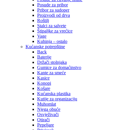
Posude za pribor
Pribor za sudoper
Proizvodi od drva
Roštilj
Stalci za salvete
Štipaljke za vrećice
Vage
Kuhinja – ostalo
Kućanske potrepštine
Back
Baterije
Držači stolnjaka
Gumice za domaćinstvo
Kante za smeće
Kasice
Konopi
Košare
Kućanska plastika
Kutije za organizaciju
Muhomlat
Njega obuće
Osvježivači
Otirači
Pepeljare