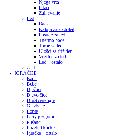
Njega vrta
Pitari
Zalijevanje
Led
Back
Kalupi za sladoled
Posude za led
Thermo boce
Torbe za led
Ulošci za frižider
Vrećice za led
Led – ostalo
Alat
IGRAČKE
Back
Bebe
Dječaci
Djevojčice
Društvene igre
Glazbene
Lopte
Party program
Plišanci
Puzzle i kocke
Igračke – ostalo