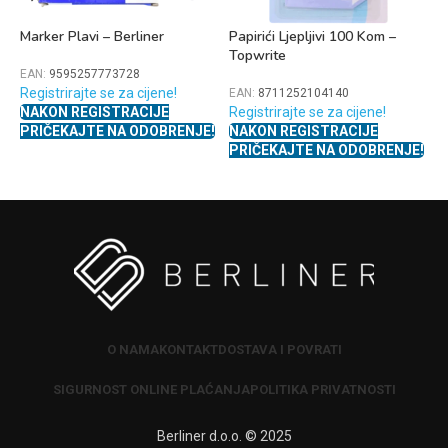
Marker Plavi – Berliner
Papirići Ljepljivi 100 Kom –
P
Topwrite
C
EAN:
9595257773728
Registrirajte se za cijene!
EAN:
8711252104140
E
NAKON REGISTRACIJE
Registrirajte se za cijene!
R
PRIČEKAJTE NA ODOBRENJE!
NAKON REGISTRACIJE
N
PRIČEKAJTE NA ODOBRENJE!
P
O NAMA
KONTAKT
DOSTAVA I POVRATI
SIGURNOST ONLINE PLAĆANJA
POLITIKA PRIVATNOSTI
Berliner d.o.o. © 2025