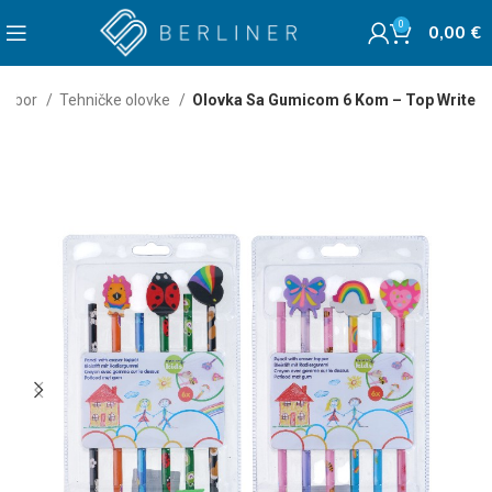
0
0,00
€
 pribor
Tehničke olovke
Olovka Sa Gumicom 6 Kom – Top Write