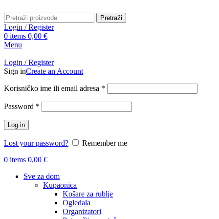
Pretraži
Login / Register
0
items
0,00
€
Menu
Login / Register
Sign in
Create an Account
Obavezno
Korisničko ime ili email adresa
*
Obavezno
Password
*
Log in
Lost your password?
Remember me
0
items
0,00
€
Sve za dom
Kupaonica
Košare za rublje
Ogledala
Organizatori