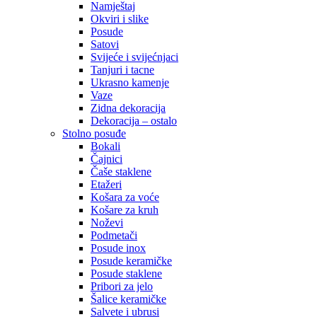
Namještaj
Okviri i slike
Posude
Satovi
Svijeće i svijećnjaci
Tanjuri i tacne
Ukrasno kamenje
Vaze
Zidna dekoracija
Dekoracija – ostalo
Stolno posuđe
Bokali
Čajnici
Čaše staklene
Etažeri
Košara za voće
Košare za kruh
Noževi
Podmetači
Posude inox
Posude keramičke
Posude staklene
Pribori za jelo
Šalice keramičke
Salvete i ubrusi