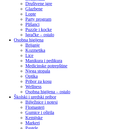
Društvene igre
Glazbene
Lopte
Party program
Plišanci
Puzzle i kocke
Igračke – ostalo
Osobna higijena
Brijanje
Kozmetika
Lice
Manikura i pedikura
Medicinske potrepštine
Njega stopala
Optika
Pribor za kosu
Wellness
Osobna higijena – ostalo
Školski i uredski pribor
Bilježnice i notesi
Flomasteri
Gumice i oštrila
Kemijske
Markeri
Pastele