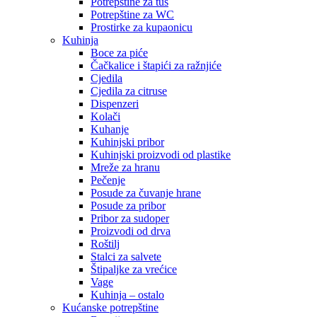
Potrepštine za tuš
Potrepštine za WC
Prostirke za kupaonicu
Kuhinja
Boce za piće
Čačkalice i štapići za ražnjiće
Cjedila
Cjedila za citruse
Dispenzeri
Kolači
Kuhanje
Kuhinjski pribor
Kuhinjski proizvodi od plastike
Mreže za hranu
Pečenje
Posude za čuvanje hrane
Posude za pribor
Pribor za sudoper
Proizvodi od drva
Roštilj
Stalci za salvete
Štipaljke za vrećice
Vage
Kuhinja – ostalo
Kućanske potrepštine