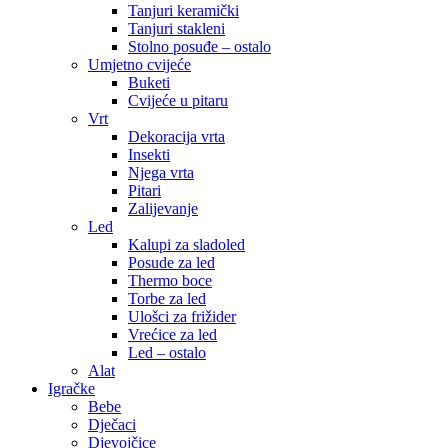
Tanjuri keramički
Tanjuri stakleni
Stolno posuđe – ostalo
Umjetno cvijeće
Buketi
Cvijeće u pitaru
Vrt
Dekoracija vrta
Insekti
Njega vrta
Pitari
Zalijevanje
Led
Kalupi za sladoled
Posude za led
Thermo boce
Torbe za led
Ulošci za frižider
Vrećice za led
Led – ostalo
Alat
Igračke
Bebe
Dječaci
Djevojčice