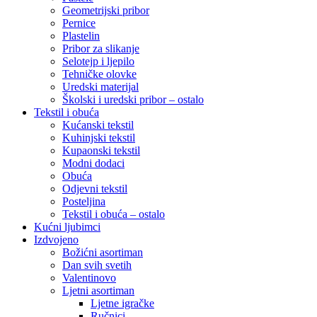
Geometrijski pribor
Pernice
Plastelin
Pribor za slikanje
Selotejp i ljepilo
Tehničke olovke
Uredski materijal
Školski i uredski pribor – ostalo
Tekstil i obuća
Kućanski tekstil
Kuhinjski tekstil
Kupaonski tekstil
Modni dodaci
Obuća
Odjevni tekstil
Posteljina
Tekstil i obuća – ostalo
Kućni ljubimci
Izdvojeno
Božićni asortiman
Dan svih svetih
Valentinovo
Ljetni asortiman
Ljetne igračke
Ručnici