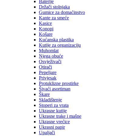
Baterije
Držači stolnjaka
Gumice za domaćinstvo
Kante za smeće
Kasice
Konopi
Košare
Kućanska plastika
Kutije za organizaciju
Muhomlat
Njega obuće
Osvježivači
Otirači
Pepeljare
Privjesak
Protuklizne prostirke
Šivaći asortiman
Škare
Skladištenje
Stoperi za vrata
Ukrasne kutije
Ukrasne trake i mašne
Ukrasne vrećice
Ukrasni papir
Upaljači