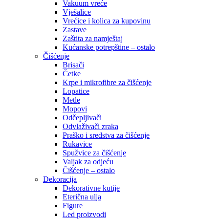
Vakuum vreće
Vješalice
Vrećice i kolica za kupovinu
Zastave
Zaštita za namještaj
Kućanske potrepštine – ostalo
Čišćenje
Brisači
Četke
Krpe i mikrofibre za čišćenje
Lopatice
Metle
Mopovi
Odčepljivači
Odvlaživači zraka
Praško i sredstva za čišćenje
Rukavice
Spužvice za čišćenje
Valjak za odjeću
Čišćenje – ostalo
Dekoracija
Dekorativne kutije
Eterična ulja
Figure
Led proizvodi