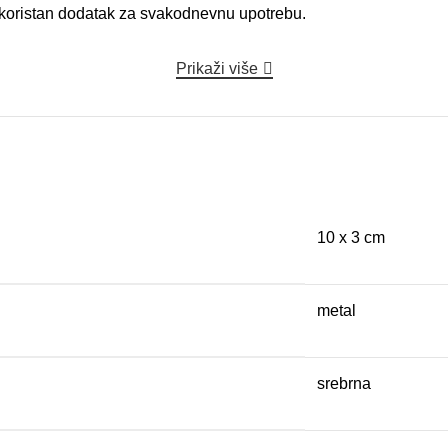
ja koristan dodatak za svakodnevnu upotrebu.
Prikaži više
10 x 3 cm
metal
srebrna