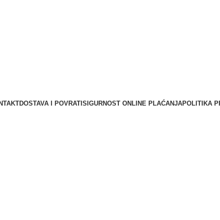
NTAKT
DOSTAVA I POVRATI
SIGURNOST ONLINE PLAĆANJA
POLITIKA P