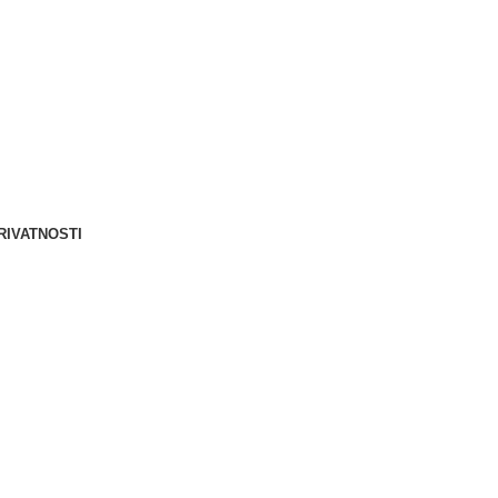
Berliner d.o.o. © 2025
RIVATNOSTI