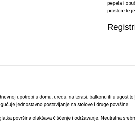
pepela i opuš
prostore te j
Registr
vnoj upotrebi u domu, uredu, na terasi, balkonu ili u ugostitel
gućuje jednostavno postavljanje na stolove i druge površine.
latka površina olakšava čišćenje i održavanje. Neutralna srebrn