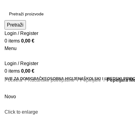
Pretraži
Login / Register
0
items
0,00
€
Menu
Login / Register
0
items
0,00
€
SVE ZA DOM
IGRAČKE
OSOBNA HIGIJENA
ŠKOLSKI I UREDSKI PRIB
Početna
Kućanske potrepštine
Pepeljare
Pepeljara M
Novo
Click to enlarge