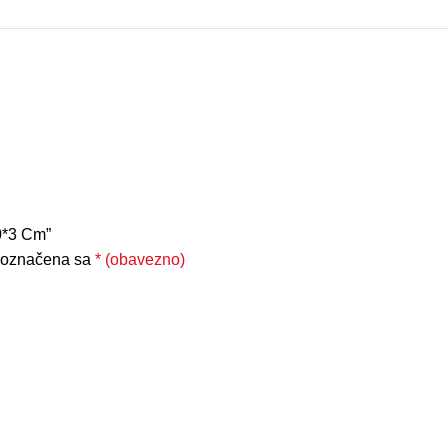
10*3 Cm”
 označena sa
* (obavezno)