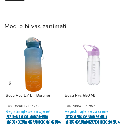
Moglo bi vas zanimati
Boca Pvc 1,7 L – Berliner
Boca Pvc 650 Ml
B
EAN:
9684112195260
EAN:
9684112195277
E
Registrirajte se za cijene!
Registrirajte se za cijene!
R
NAKON REGISTRACIJE
NAKON REGISTRACIJE
N
PRIČEKAJTE NA ODOBRENJE!
PRIČEKAJTE NA ODOBRENJE!
P