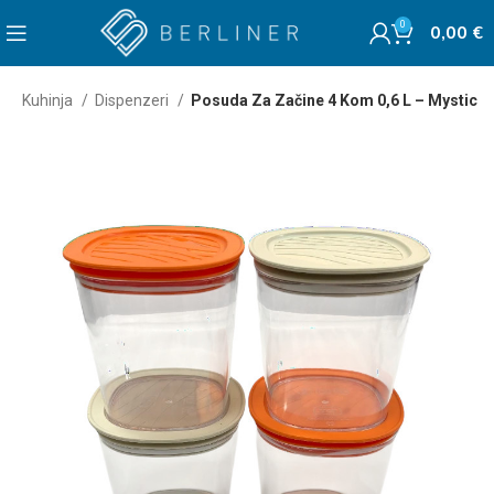
0
0,00
€
a
Kuhinja
Dispenzeri
Posuda Za Začine 4 Kom 0,6 L – Mystic