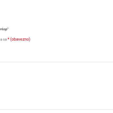
unlop”
* (obavezno)
na sa