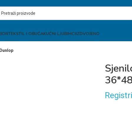
IBOR
TEKSTIL I OBUĆA
KUĆNI LJUBIMCI
IZDVOJENO
 Dunlop
Sjeni
36*48
Registri