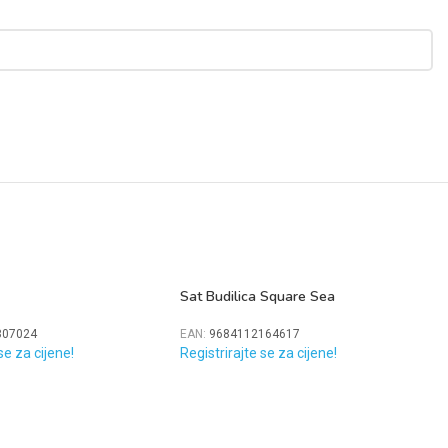
Sat Budilica Square Sea
807024
EAN:
9684112164617
se za cijene!
Registrirajte se za cijene!