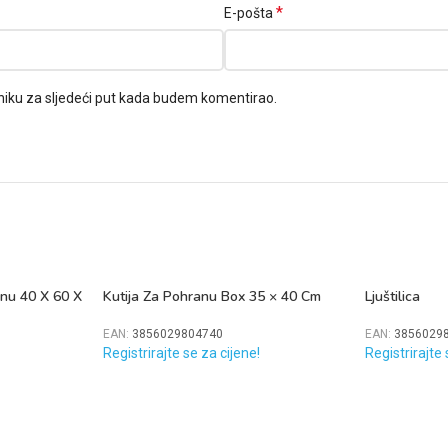
*
E-pošta
niku za sljedeći put kada budem komentirao.
anu 40 X 60 X
Kutija Za Pohranu Box 35 × 40 Cm
Ljuštilica
EAN:
3856029804740
EAN:
3856029
Registrirajte se za cijene!
Registrirajte 