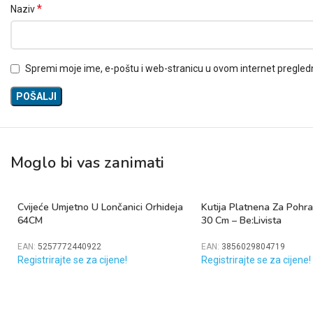
*
Naziv
Spremi moje ime, e-poštu i web-stranicu u ovom internet pregled
Moglo bi vas zanimati
Cvijeće Umjetno U Lončanici Orhideja
Kutija Platnena Za Pohr
64CM
30 Cm – Be:Livista
EAN:
5257772440922
EAN:
3856029804719
Registrirajte se za cijene!
Registrirajte se za cijene!