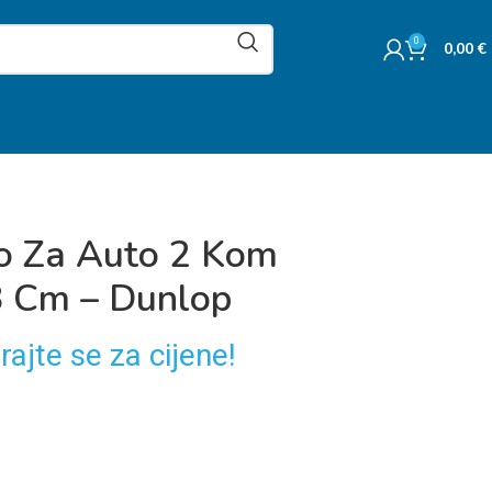
0
0,00
€
lo Za Auto 2 Kom
 Cm – Dunlop
rajte se za cijene!