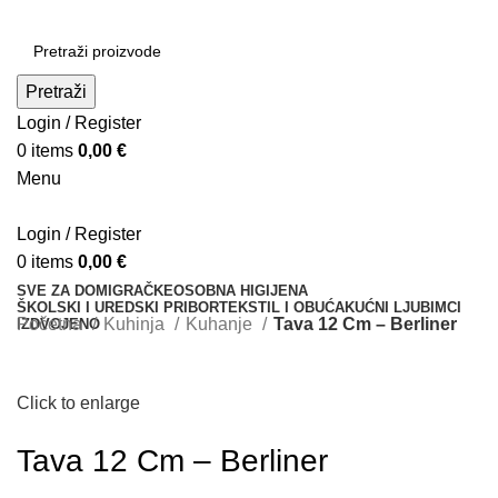
Pretraži
Login / Register
0
items
0,00
€
Menu
Login / Register
0
items
0,00
€
SVE ZA DOM
IGRAČKE
OSOBNA HIGIJENA
ŠKOLSKI I UREDSKI PRIBOR
TEKSTIL I OBUĆA
KUĆNI LJUBIMCI
Početna
Kuhinja
Kuhanje
Tava 12 Cm – Berliner
IZDVOJENO
Click to enlarge
Tava 12 Cm – Berliner