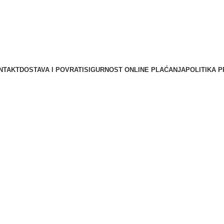
NTAKT
DOSTAVA I POVRATI
SIGURNOST ONLINE PLAĆANJA
POLITIKA P