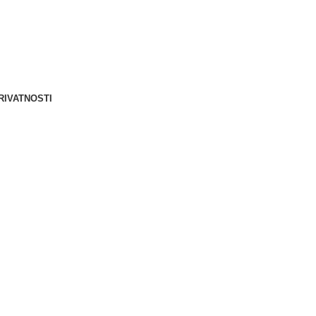
Berliner d.o.o. © 2025
RIVATNOSTI