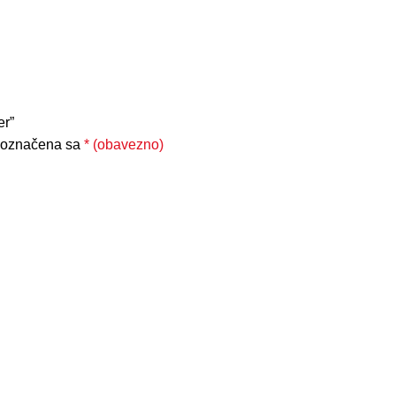
er”
 označena sa
* (obavezno)