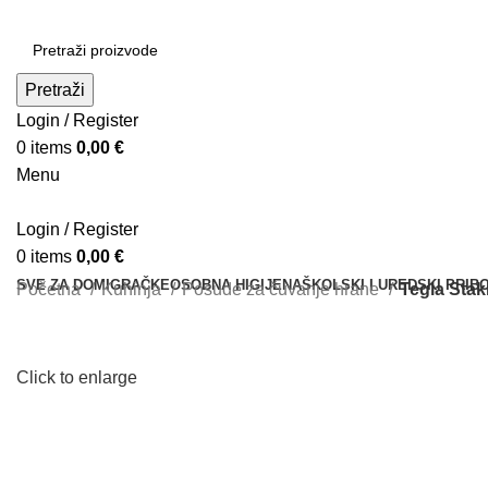
Pretraži
Login / Register
0
items
0,00
€
Menu
Login / Register
0
items
0,00
€
SVE ZA DOM
IGRAČKE
OSOBNA HIGIJENA
ŠKOLSKI I UREDSKI PRIB
Početna
Kuhinja
Posude za čuvanje hrane
Tegla Stak
Click to enlarge