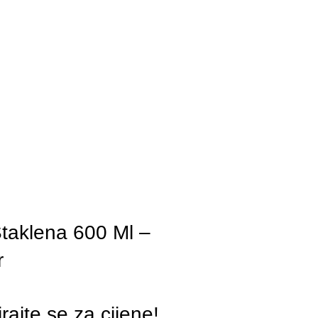
Staklena 600 Ml –
r
irajte se za cijene!