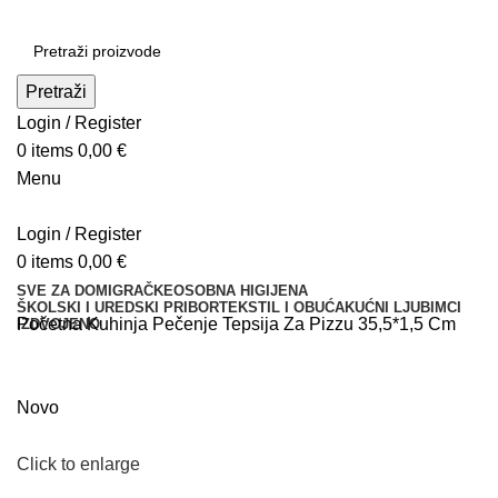
Pretraži
Login / Register
0
items
0,00
€
Menu
Login / Register
0
items
0,00
€
SVE ZA DOM
IGRAČKE
OSOBNA HIGIJENA
ŠKOLSKI I UREDSKI PRIBOR
TEKSTIL I OBUĆA
KUĆNI LJUBIMCI
Početna
Kuhinja
Pečenje
Tepsija Za Pizzu 35,5*1,5 Cm
IZDVOJENO
Novo
Click to enlarge