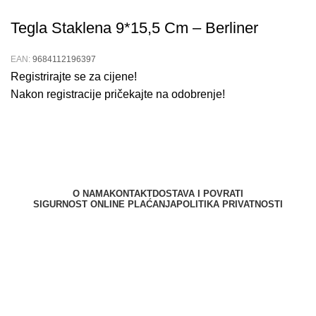
Tegla Staklena 9*15,5 Cm – Berliner
EAN:
9684112196397
Registrirajte se za cijene!
Nakon registracije pričekajte na odobrenje!
O NAMA
KONTAKT
DOSTAVA I POVRATI
SIGURNOST ONLINE PLAĆANJA
POLITIKA PRIVATNOSTI
Berliner d.o.o. © 2025