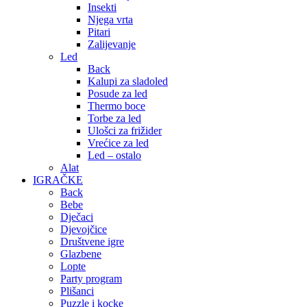
Insekti
Njega vrta
Pitari
Zalijevanje
Led
Back
Kalupi za sladoled
Posude za led
Thermo boce
Torbe za led
Ulošci za frižider
Vrećice za led
Led – ostalo
Alat
IGRAČKE
Back
Bebe
Dječaci
Djevojčice
Društvene igre
Glazbene
Lopte
Party program
Plišanci
Puzzle i kocke