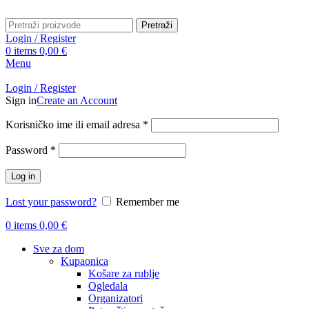
Pretraži
Login / Register
0
items
0,00
€
Menu
Login / Register
Sign in
Create an Account
Obavezno
Korisničko ime ili email adresa
*
Obavezno
Password
*
Log in
Lost your password?
Remember me
0
items
0,00
€
Sve za dom
Kupaonica
Košare za rublje
Ogledala
Organizatori