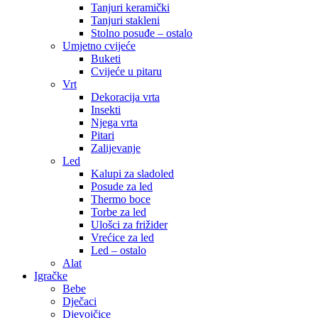
Tanjuri keramički
Tanjuri stakleni
Stolno posuđe – ostalo
Umjetno cvijeće
Buketi
Cvijeće u pitaru
Vrt
Dekoracija vrta
Insekti
Njega vrta
Pitari
Zalijevanje
Led
Kalupi za sladoled
Posude za led
Thermo boce
Torbe za led
Ulošci za frižider
Vrećice za led
Led – ostalo
Alat
Igračke
Bebe
Dječaci
Djevojčice