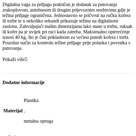
Digitalna vaga za prtljagu praktičan je dodatak za putovanja
zrakoplovom, autobusom ili drugim prijevoznim sredstvima gdje je
težina prtljage ograničena. Jednostavno se pričvrsti na ručku kofera
ili torbe te u nekoliko sekundi prikazuje težinu na digitalnom
zaslonu. Zahvaljujući malim dimenzijama lako stane u torbu, ruksak
ili kofer pa je uvijek pri ruci kada zatreba. Maksimalno opterećenje
iznosi 40 kg, što je čini prikladnom za većinu putnih kofera i torbi.
Pouzdan način za kontrolu težine prtljage prije polaska i povratka s
putovanja.
Prikaži više
Dodatne informacije
Plastika
Materijal
,
metalna opruga