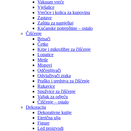
Vakuum vreće
Vješalice
Vrećice i kolica za kupovinu
Zastave
Zaštita za namještaj
Kućanske potrepštine – ostalo
Čišćenje
Brisači
Četke
Krpe i mikrofibre za čišćenje
Lopatice
Metle
Mopovi
Odčepljivači
Odvlaživači zraka
Praško i sredstva za čišćenje
Rukavice
Spužvice za čišćenje
Valjak za odjeću
Čišćenje – ostalo
Dekoracija
Dekorativne kutije
Eterična ulja
Figure
Led proizvodi