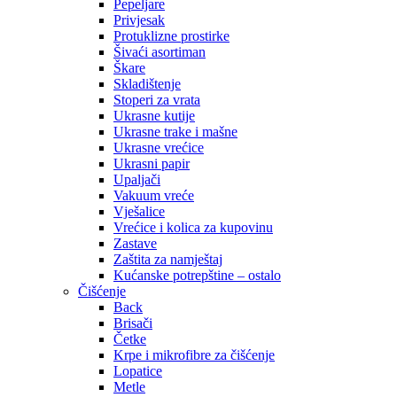
Pepeljare
Privjesak
Protuklizne prostirke
Šivaći asortiman
Škare
Skladištenje
Stoperi za vrata
Ukrasne kutije
Ukrasne trake i mašne
Ukrasne vrećice
Ukrasni papir
Upaljači
Vakuum vreće
Vješalice
Vrećice i kolica za kupovinu
Zastave
Zaštita za namještaj
Kućanske potrepštine – ostalo
Čišćenje
Back
Brisači
Četke
Krpe i mikrofibre za čišćenje
Lopatice
Metle