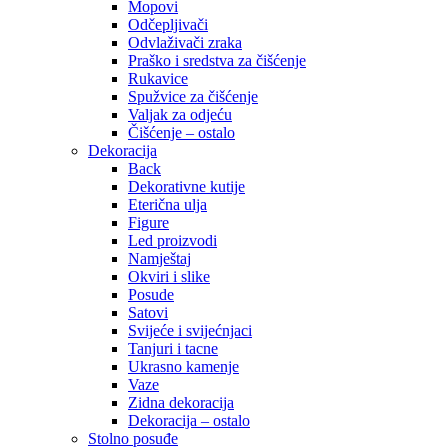
Mopovi
Odčepljivači
Odvlaživači zraka
Praško i sredstva za čišćenje
Rukavice
Spužvice za čišćenje
Valjak za odjeću
Čišćenje – ostalo
Dekoracija
Back
Dekorativne kutije
Eterična ulja
Figure
Led proizvodi
Namještaj
Okviri i slike
Posude
Satovi
Svijeće i svijećnjaci
Tanjuri i tacne
Ukrasno kamenje
Vaze
Zidna dekoracija
Dekoracija – ostalo
Stolno posuđe