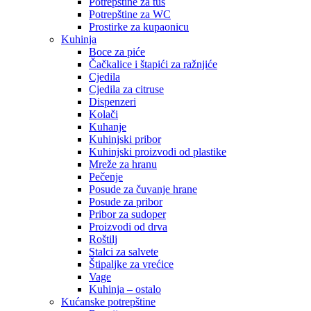
Potrepštine za tuš
Potrepštine za WC
Prostirke za kupaonicu
Kuhinja
Boce za piće
Čačkalice i štapići za ražnjiće
Cjedila
Cjedila za citruse
Dispenzeri
Kolači
Kuhanje
Kuhinjski pribor
Kuhinjski proizvodi od plastike
Mreže za hranu
Pečenje
Posude za čuvanje hrane
Posude za pribor
Pribor za sudoper
Proizvodi od drva
Roštilj
Stalci za salvete
Štipaljke za vrećice
Vage
Kuhinja – ostalo
Kućanske potrepštine