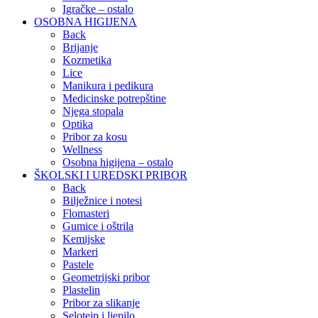
Igračke – ostalo
OSOBNA HIGIJENA
Back
Brijanje
Kozmetika
Lice
Manikura i pedikura
Medicinske potrepštine
Njega stopala
Optika
Pribor za kosu
Wellness
Osobna higijena – ostalo
ŠKOLSKI I UREDSKI PRIBOR
Back
Bilježnice i notesi
Flomasteri
Gumice i oštrila
Kemijske
Markeri
Pastele
Geometrijski pribor
Plastelin
Pribor za slikanje
Selotejp i ljepilo