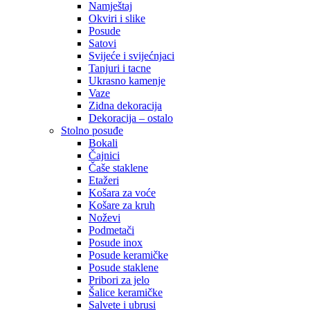
Namještaj
Okviri i slike
Posude
Satovi
Svijeće i svijećnjaci
Tanjuri i tacne
Ukrasno kamenje
Vaze
Zidna dekoracija
Dekoracija – ostalo
Stolno posuđe
Bokali
Čajnici
Čaše staklene
Etažeri
Košara za voće
Košare za kruh
Noževi
Podmetači
Posude inox
Posude keramičke
Posude staklene
Pribori za jelo
Šalice keramičke
Salvete i ubrusi