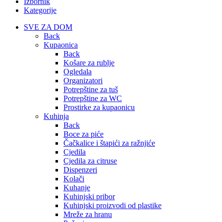
Izbornik
Kategorije
SVE ZA DOM
Back
Kupaonica
Back
Košare za rublje
Ogledala
Organizatori
Potrepštine za tuš
Potrepštine za WC
Prostirke za kupaonicu
Kuhinja
Back
Boce za piće
Čačkalice i štapići za ražnjiće
Cjedila
Cjedila za citruse
Dispenzeri
Kolači
Kuhanje
Kuhinjski pribor
Kuhinjski proizvodi od plastike
Mreže za hranu