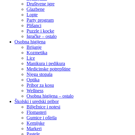
Društvene igre
Glazbene
Lopte
Party program
Plišanci
Puzzle i kocke
Igračke – ostalo
Osobna higijena
Brijanje
Kozmetika
Lice
Manikura i pedikura
Medicinske potrepštine
Njega stopala
Optika
Pribor za kosu
Wellness
Osobna higijena – ostalo
Školski i uredski pribor
Bilježnice i notesi
Flomasteri
Gumice i oštrila
Kemijske
Markeri
Pastele