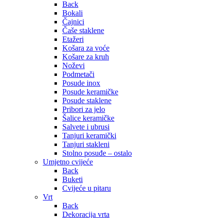
Back
Bokali
Čajnici
Čaše staklene
Etažeri
Košara za voće
Košare za kruh
Noževi
Podmetači
Posude inox
Posude keramičke
Posude staklene
Pribori za jelo
Šalice keramičke
Salvete i ubrusi
Tanjuri keramički
Tanjuri stakleni
Stolno posuđe – ostalo
Umjetno cvijeće
Back
Buketi
Cvijeće u pitaru
Vrt
Back
Dekoracija vrta