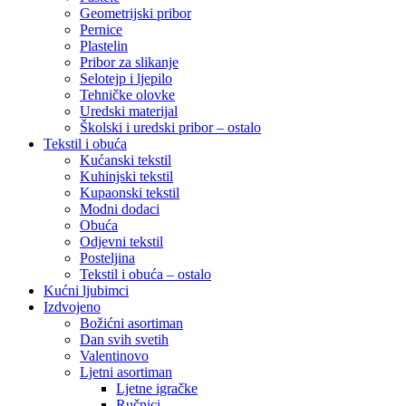
Geometrijski pribor
Pernice
Plastelin
Pribor za slikanje
Selotejp i ljepilo
Tehničke olovke
Uredski materijal
Školski i uredski pribor – ostalo
Tekstil i obuća
Kućanski tekstil
Kuhinjski tekstil
Kupaonski tekstil
Modni dodaci
Obuća
Odjevni tekstil
Posteljina
Tekstil i obuća – ostalo
Kućni ljubimci
Izdvojeno
Božićni asortiman
Dan svih svetih
Valentinovo
Ljetni asortiman
Ljetne igračke
Ručnici