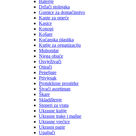
Baterije
Držači stolnjaka
Gumice za domaćinstvo
Kante za smeće
Kasice
Konopi
Košare
Kućanska plastika
Kutije za organizaciju
Muhomlat
Njega obuće
Osvježivači
Otirači
Pepeljare
Privjesak
Protuklizne prostirke
Šivaći asortiman
Škare
Skladištenje
Stoperi za vrata
Ukrasne kutije
Ukrasne trake i mašne
Ukrasne vrećice
Ukrasni papir
Upaljači