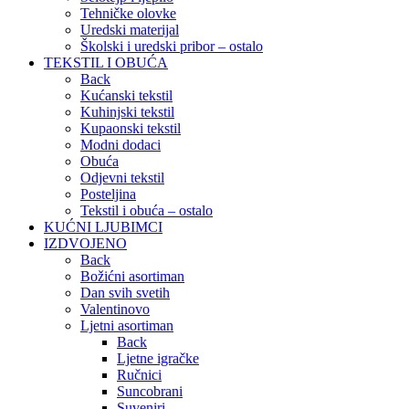
Tehničke olovke
Uredski materijal
Školski i uredski pribor – ostalo
TEKSTIL I OBUĆA
Back
Kućanski tekstil
Kuhinjski tekstil
Kupaonski tekstil
Modni dodaci
Obuća
Odjevni tekstil
Posteljina
Tekstil i obuća – ostalo
KUĆNI LJUBIMCI
IZDVOJENO
Back
Božićni asortiman
Dan svih svetih
Valentinovo
Ljetni asortiman
Back
Ljetne igračke
Ručnici
Suncobrani
Suveniri