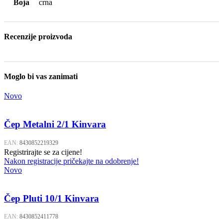
Boja
crna
Recenzije proizvoda
Moglo bi vas zanimati
Novo
Čep Metalni 2/1 Kinvara
EAN:
8430852219329
Registrirajte se za cijene!
Nakon registracije pričekajte na odobrenje!
Novo
Čep Pluti 10/1 Kinvara
EAN:
8430852411778