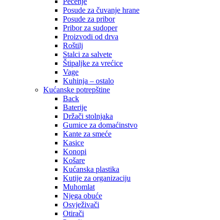
Pečenje
Posude za čuvanje hrane
Posude za pribor
Pribor za sudoper
Proizvodi od drva
Roštilj
Stalci za salvete
Štipaljke za vrećice
Vage
Kuhinja – ostalo
Kućanske potrepštine
Back
Baterije
Držači stolnjaka
Gumice za domaćinstvo
Kante za smeće
Kasice
Konopi
Košare
Kućanska plastika
Kutije za organizaciju
Muhomlat
Njega obuće
Osvježivači
Otirači