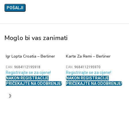
Moglo bi vas zanimati
Igr Lopta Croatia – Berliner
Karte Za Remi – Berliner
EAN:
9684112195918
EAN:
9684112195970
Registrirajte se za cijene!
Registrirajte se za cijene!
NAKON REGISTRACIJE
NAKON REGISTRACIJE
PRIČEKAJTE NA ODOBRENJE!
PRIČEKAJTE NA ODOBRENJE!
K
B
E