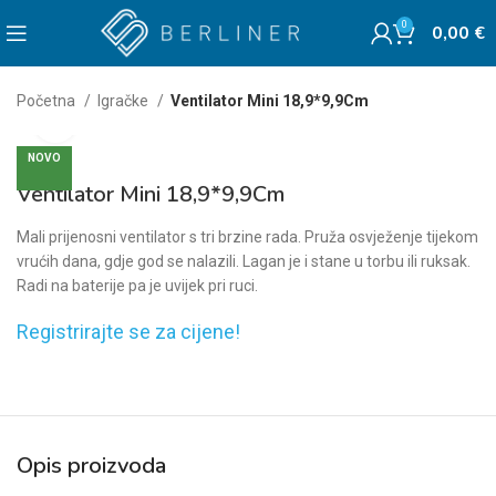
0
0,00
€
Početna
Igračke
Ventilator Mini 18,9*9,9Cm
Click to enlarge
NOVO
Ventilator Mini 18,9*9,9Cm
Mali prijenosni ventilator s tri brzine rada. Pruža osvježenje tijekom
vrućih dana, gdje god se nalazili. Lagan je i stane u torbu ili ruksak.
Radi na baterije pa je uvijek pri ruci.
Registrirajte se za cijene!
Opis proizvoda