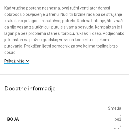
Kad vrućina postane nesnosna, ovaj ručni ventilator donosi
dobrodošlo osvježenje u trenu. Nudi tri brzine rada pa se strujanje
zraka lako prilagodi trenutačnoj potrebi. Radi na baterije, što znači
da nije vezan za utičnicu i putuje s vama posvuda. Kompaktan je i
lagan pa bez problema stane u torbicu, ruksak ili džep. Podjednako
je koristan na plaži, u gradskoj vrevi, na koncertu ili tijekom
putovanja. Praktičan ljetni pomoćnik za sve kojima toplina brzo
dosadi.
Prikaži više
Dodatne informacije
Smeđa
,
BOJA
bež
,