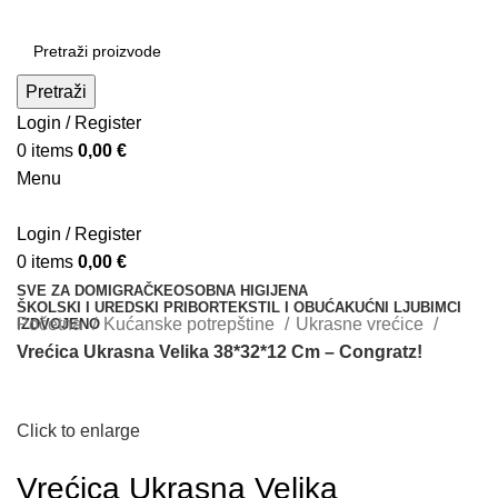
Pretraži
Login / Register
0
items
0,00
€
Menu
Login / Register
0
items
0,00
€
SVE ZA DOM
IGRAČKE
OSOBNA HIGIJENA
ŠKOLSKI I UREDSKI PRIBOR
TEKSTIL I OBUĆA
KUĆNI LJUBIMCI
Početna
Kućanske potrepštine
Ukrasne vrećice
IZDVOJENO
Vrećica Ukrasna Velika 38*32*12 Cm – Congratz!
Click to enlarge
Vrećica Ukrasna Velika