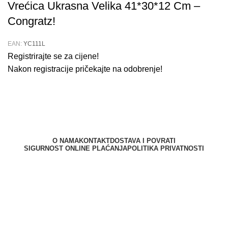
Vrećica Ukrasna Velika 41*30*12 Cm –
Congratz!
EAN:
YC111L
Registrirajte se za cijene!
Nakon registracije pričekajte na odobrenje!
O NAMA
KONTAKT
DOSTAVA I POVRATI
SIGURNOST ONLINE PLAĆANJA
POLITIKA PRIVATNOSTI
Berliner d.o.o. © 2025