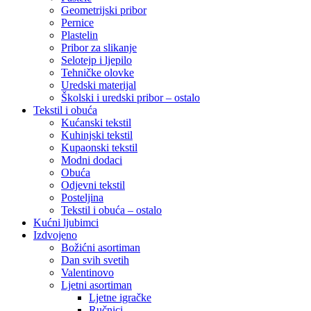
Geometrijski pribor
Pernice
Plastelin
Pribor za slikanje
Selotejp i ljepilo
Tehničke olovke
Uredski materijal
Školski i uredski pribor – ostalo
Tekstil i obuća
Kućanski tekstil
Kuhinjski tekstil
Kupaonski tekstil
Modni dodaci
Obuća
Odjevni tekstil
Posteljina
Tekstil i obuća – ostalo
Kućni ljubimci
Izdvojeno
Božićni asortiman
Dan svih svetih
Valentinovo
Ljetni asortiman
Ljetne igračke
Ručnici