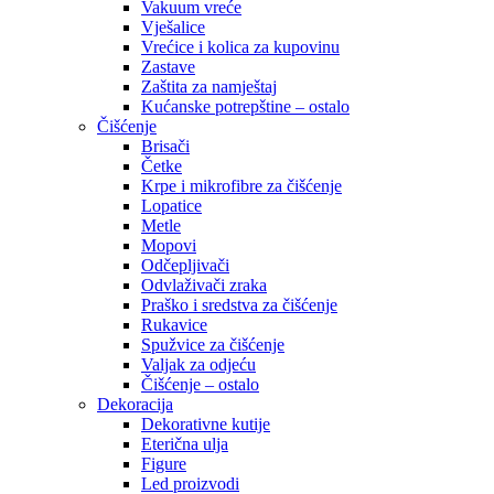
Vakuum vreće
Vješalice
Vrećice i kolica za kupovinu
Zastave
Zaštita za namještaj
Kućanske potrepštine – ostalo
Čišćenje
Brisači
Četke
Krpe i mikrofibre za čišćenje
Lopatice
Metle
Mopovi
Odčepljivači
Odvlaživači zraka
Praško i sredstva za čišćenje
Rukavice
Spužvice za čišćenje
Valjak za odjeću
Čišćenje – ostalo
Dekoracija
Dekorativne kutije
Eterična ulja
Figure
Led proizvodi