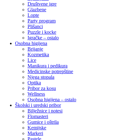
Društvene igre
Glazbene
Lopte
Party program
Plišanci
Puzzle i kocke
Igračke – ostalo
Osobna higijena
Brijanje
Kozmetika
Lice
Manikura i pedikura
Medicinske potrepštine
Njega stopala
Optika
Pribor za kosu
Wellness
Osobna higijena – ostalo
Školski i uredski pribor
Bilježnice i notesi
Flomasteri
Gumice i oštrila
Kemijske
Markeri
Pastele