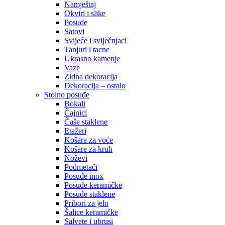
Namještaj
Okviri i slike
Posude
Satovi
Svijeće i svijećnjaci
Tanjuri i tacne
Ukrasno kamenje
Vaze
Zidna dekoracija
Dekoracija – ostalo
Stolno posuđe
Bokali
Čajnici
Čaše staklene
Etažeri
Košara za voće
Košare za kruh
Noževi
Podmetači
Posude inox
Posude keramičke
Posude staklene
Pribori za jelo
Šalice keramičke
Salvete i ubrusi