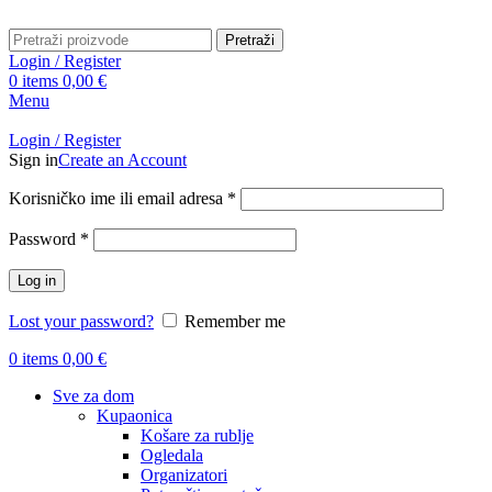
Pretraži
Login / Register
0
items
0,00
€
Menu
Login / Register
Sign in
Create an Account
Obavezno
Korisničko ime ili email adresa
*
Obavezno
Password
*
Log in
Lost your password?
Remember me
0
items
0,00
€
Sve za dom
Kupaonica
Košare za rublje
Ogledala
Organizatori