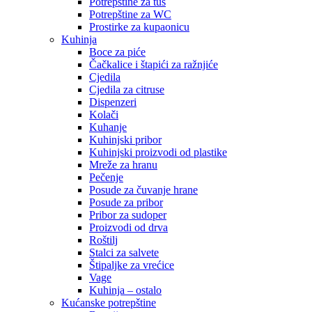
Potrepštine za tuš
Potrepštine za WC
Prostirke za kupaonicu
Kuhinja
Boce za piće
Čačkalice i štapići za ražnjiće
Cjedila
Cjedila za citruse
Dispenzeri
Kolači
Kuhanje
Kuhinjski pribor
Kuhinjski proizvodi od plastike
Mreže za hranu
Pečenje
Posude za čuvanje hrane
Posude za pribor
Pribor za sudoper
Proizvodi od drva
Roštilj
Stalci za salvete
Štipaljke za vrećice
Vage
Kuhinja – ostalo
Kućanske potrepštine