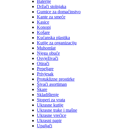
Baterije
Držači stolnjaka
Gumice za domaćinstvo
Kante za smeće
Kasice
Konopi
Košare
Kućanska plastika
Kutije za organizaciju
Muhomlat
Njega obuće
Osvježivači
Otirači
Pepeljare
Privjesak
Protuklizne prostirke
Šivaći asortiman
Škare
Skladištenje
Stoperi za vrata
Ukrasne kutije
Ukrasne trake i mašne
Ukrasne vrećice
Ukrasni papir
Upaljači