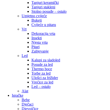
Tanjuri keramički
Tanjuri stakleni
Stolno posuđe – ostalo
Umjetno cvijeće
Buketi
Cvijeće u pitaru
Vrt
Dekoracija vrta
Insekti
Njega vrta
Pitari
Zalijevanje
Led
Kalupi za sladoled
Posude za led
Thermo boce
Torbe za led
Ulošci za frižider
Vrećice za led
Led – ostalo
Alat
Igračke
Bebe
Dječaci
Djevojčice