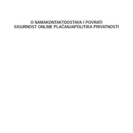
O NAMA
KONTAKT
DOSTAVA I POVRATI
SIGURNOST ONLINE PLAĆANJA
POLITIKA PRIVATNOSTI
Berliner d.o.o. © 2025