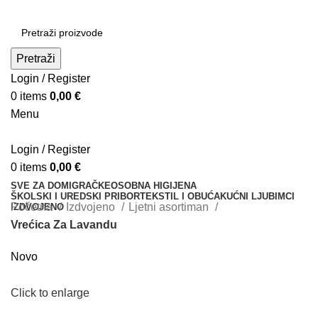
Pretraži
Login / Register
0
items
0,00
€
Menu
Login / Register
0
items
0,00
€
SVE ZA DOM
IGRAČKE
OSOBNA HIGIJENA
ŠKOLSKI I UREDSKI PRIBOR
TEKSTIL I OBUĆA
KUĆNI LJUBIMCI
Početna
Izdvojeno
Ljetni asortiman
IZDVOJENO
Vrećica Za Lavandu
Novo
Click to enlarge