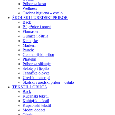
Pribor za kosu
Wellness
Osobna higijena – ostalo
ŠKOLSKI I UREDSKI PRIBOR
Back
Bilježnice i notesi
Flomasteri
Gumice i oštrila
Kemijske
Markeri
Pastele
Geometrijski pribor
Plastelin
Pribor za slikanje
Selotejp i ljepilo
Tehničke olovke
Uredski materijal
Školski i uredski pribor – ostalo
TEKSTIL I OBUĆA
Back
Kućanski tekstil
Kuhinjski tekstil
Kupaonski tekstil
Modni dodaci
Obuća