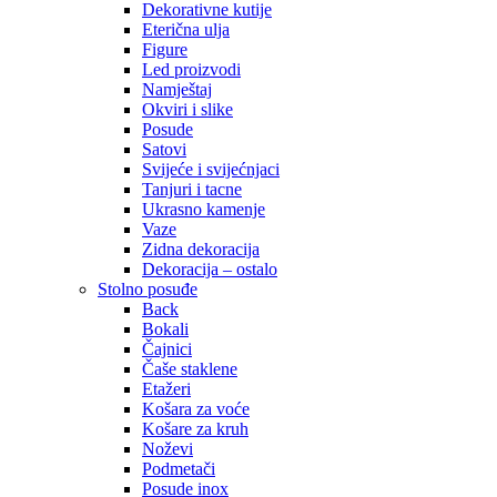
Dekorativne kutije
Eterična ulja
Figure
Led proizvodi
Namještaj
Okviri i slike
Posude
Satovi
Svijeće i svijećnjaci
Tanjuri i tacne
Ukrasno kamenje
Vaze
Zidna dekoracija
Dekoracija – ostalo
Stolno posuđe
Back
Bokali
Čajnici
Čaše staklene
Etažeri
Košara za voće
Košare za kruh
Noževi
Podmetači
Posude inox