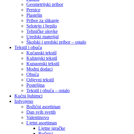
Geometrijski pribor
Pernice
Plastelin
Pribor za slikanje
Selotejp i ljepilo
Tehničke olovke
Uredski materijal
Školski i uredski pribor – ostalo
Tekstil i obuća
Kućanski tekstil
Kuhinjski tekstil
Kupaonski tekstil
Modni dodaci
Obuća
Odjevni tekstil
Posteljina
Tekstil i obuća – ostalo
Kućni ljubimci
Izdvojeno
Božićni asortiman
Dan svih svetih
Valentinovo
Ljetni asortiman
Ljetne igračke
Ručnici