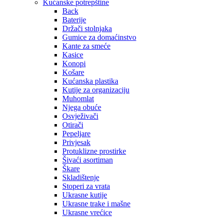
Kućanske potrepštine
Back
Baterije
Držači stolnjaka
Gumice za domaćinstvo
Kante za smeće
Kasice
Konopi
Košare
Kućanska plastika
Kutije za organizaciju
Muhomlat
Njega obuće
Osvježivači
Otirači
Pepeljare
Privjesak
Protuklizne prostirke
Šivaći asortiman
Škare
Skladištenje
Stoperi za vrata
Ukrasne kutije
Ukrasne trake i mašne
Ukrasne vrećice