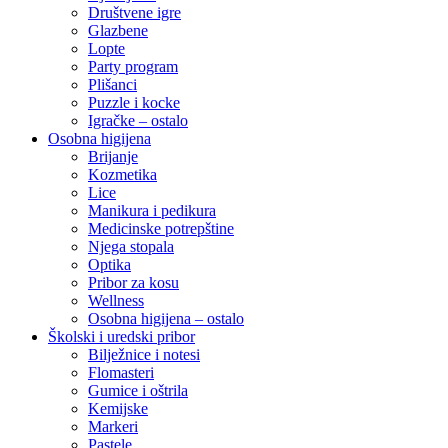
Društvene igre
Glazbene
Lopte
Party program
Plišanci
Puzzle i kocke
Igračke – ostalo
Osobna higijena
Brijanje
Kozmetika
Lice
Manikura i pedikura
Medicinske potrepštine
Njega stopala
Optika
Pribor za kosu
Wellness
Osobna higijena – ostalo
Školski i uredski pribor
Bilježnice i notesi
Flomasteri
Gumice i oštrila
Kemijske
Markeri
Pastele