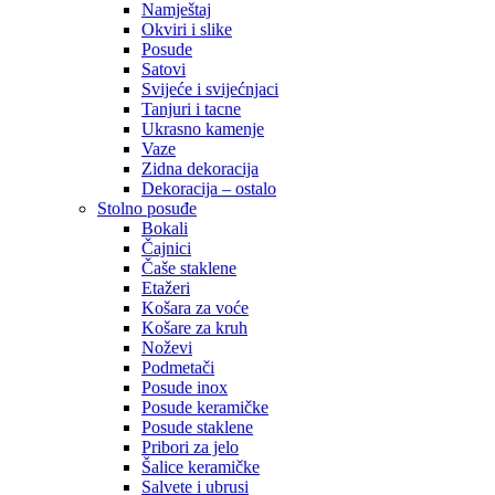
Namještaj
Okviri i slike
Posude
Satovi
Svijeće i svijećnjaci
Tanjuri i tacne
Ukrasno kamenje
Vaze
Zidna dekoracija
Dekoracija – ostalo
Stolno posuđe
Bokali
Čajnici
Čaše staklene
Etažeri
Košara za voće
Košare za kruh
Noževi
Podmetači
Posude inox
Posude keramičke
Posude staklene
Pribori za jelo
Šalice keramičke
Salvete i ubrusi