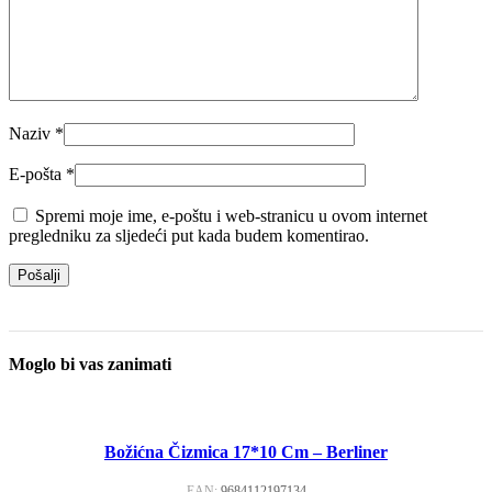
Naziv
*
E-pošta
*
Spremi moje ime, e-poštu i web-stranicu u ovom internet
pregledniku za sljedeći put kada budem komentirao.
Moglo bi vas zanimati
Božićna Čizmica 17*10 Cm – Berliner
EAN:
9684112197134