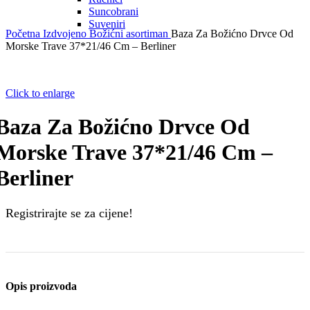
Suncobrani
Suveniri
Početna
Izdvojeno
Božićni asortiman
Baza Za Božićno Drvce Od
Morske Trave 37*21/46 Cm – Berliner
Click to enlarge
Baza Za Božićno Drvce Od
Morske Trave 37*21/46 Cm –
Berliner
Registrirajte se za cijene!
Opis proizvoda