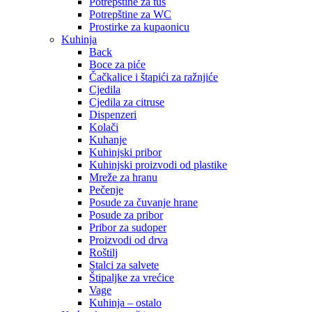
Potrepštine za tuš
Potrepštine za WC
Prostirke za kupaonicu
Kuhinja
Back
Boce za piće
Čačkalice i štapići za ražnjiće
Cjedila
Cjedila za citruse
Dispenzeri
Kolači
Kuhanje
Kuhinjski pribor
Kuhinjski proizvodi od plastike
Mreže za hranu
Pečenje
Posude za čuvanje hrane
Posude za pribor
Pribor za sudoper
Proizvodi od drva
Roštilj
Stalci za salvete
Štipaljke za vrećice
Vage
Kuhinja – ostalo