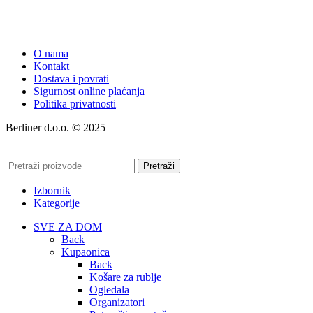
O nama
Kontakt
Dostava i povrati
Sigurnost online plaćanja
Politika privatnosti
Berliner d.o.o. © 2025
Pretraži
Izbornik
Kategorije
SVE ZA DOM
Back
Kupaonica
Back
Košare za rublje
Ogledala
Organizatori