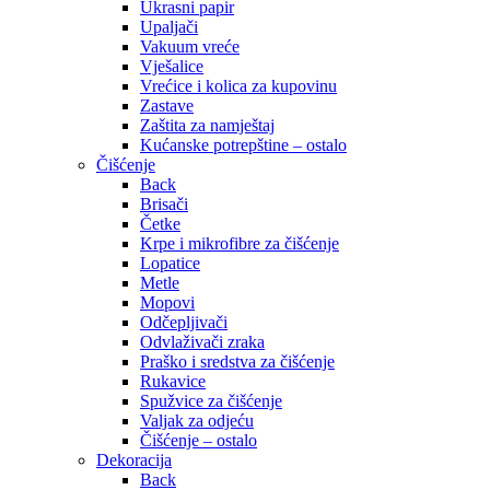
Ukrasni papir
Upaljači
Vakuum vreće
Vješalice
Vrećice i kolica za kupovinu
Zastave
Zaštita za namještaj
Kućanske potrepštine – ostalo
Čišćenje
Back
Brisači
Četke
Krpe i mikrofibre za čišćenje
Lopatice
Metle
Mopovi
Odčepljivači
Odvlaživači zraka
Praško i sredstva za čišćenje
Rukavice
Spužvice za čišćenje
Valjak za odjeću
Čišćenje – ostalo
Dekoracija
Back