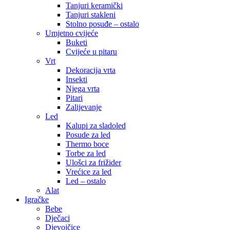
Tanjuri keramički
Tanjuri stakleni
Stolno posuđe – ostalo
Umjetno cvijeće
Buketi
Cvijeće u pitaru
Vrt
Dekoracija vrta
Insekti
Njega vrta
Pitari
Zalijevanje
Led
Kalupi za sladoled
Posude za led
Thermo boce
Torbe za led
Ulošci za frižider
Vrećice za led
Led – ostalo
Alat
Igračke
Bebe
Dječaci
Djevojčice