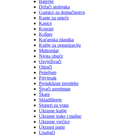
Baterije
Držači stolnjaka
Gumice za domaćinstvo
Kante za smeće
Kasice
Konopi
Košare
Kućanska plastika
Kutije za organizaciju
Muhomlat
Njega obuće
Osvježivači
Otirači
Pepeljare
Privjesak
Protuklizne prostirke
Šivaći asortiman
Škare
Skladištenje
Stoperi za vrata
Ukrasne kutije
Ukrasne trake i mašne
Ukrasne vrećice
Ukrasni papir
Upaljači