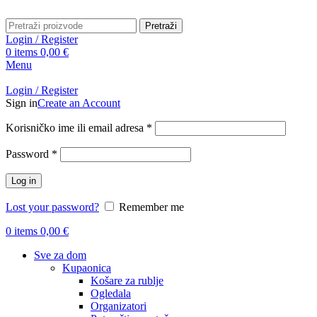
Pretraži
Login / Register
0
items
0,00
€
Menu
Login / Register
Sign in
Create an Account
Obavezno
Korisničko ime ili email adresa
*
Obavezno
Password
*
Log in
Lost your password?
Remember me
0
items
0,00
€
Sve za dom
Kupaonica
Košare za rublje
Ogledala
Organizatori