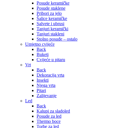
Posude keramičke
Posude staklene
Pribori za jelo
Šalice keramičke
Salvete i ubrusi
Tanjuri keramički
Tanjuri stakleni
Stolno posuđe – ostalo
Umjetno cvijeće
Back
Buketi
Cvijeće u pitaru
Vrt
Back
Dekoracija vrta
Insekti
Njega vrta
Pitari
Zalijevanje
Led
Back
Kalupi za sladoled
Posude za led
Thermo boce
Torbe za led