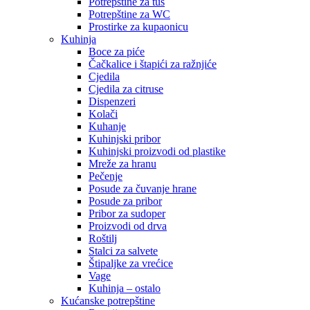
Potrepštine za tuš
Potrepštine za WC
Prostirke za kupaonicu
Kuhinja
Boce za piće
Čačkalice i štapići za ražnjiće
Cjedila
Cjedila za citruse
Dispenzeri
Kolači
Kuhanje
Kuhinjski pribor
Kuhinjski proizvodi od plastike
Mreže za hranu
Pečenje
Posude za čuvanje hrane
Posude za pribor
Pribor za sudoper
Proizvodi od drva
Roštilj
Stalci za salvete
Štipaljke za vrećice
Vage
Kuhinja – ostalo
Kućanske potrepštine