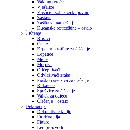
Vakuum vreće
Vješalice
Vrećice i kolica za kupovinu
Zastave
Zaštita za namještaj
Kućanske potrepštine – ostalo
Čišćenje
Brisači
Četke
Krpe i mikrofibre za čišćenje
Lopatice
Metle
Mopovi
Odčepljivači
Odvlaživači zraka
Praško i sredstva za čišćenje
Rukavice
Spužvice za čišćenje
Valjak za odjeću
Čišćenje – ostalo
Dekoracija
Dekorativne kutije
Eterična ulja
Figure
Led proizvodi