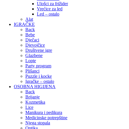
Ulošci za frižider
Vrećice za led
Led – ostalo
Alat
IGRAČKE
Back
Bebe
Dječaci
Djevojčice
Društvene igre
Glazbene
Lopte
Party program
Plišanci
Puzzle i kocke
Igračke – ostalo
OSOBNA HIGIJENA
Back
Brijanje
Kozmetika
Lice
Manikura i pedikura
Medicinske potrepštine
Njega stopala
Optika